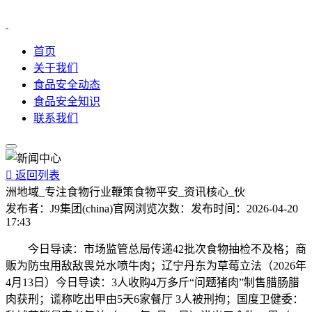
首页
关于我们
食品安全动态
食品安全知识
联系我们

返回列表
洲地域_专注食物行业鞭策食物平安_资讯核心_伙
发布者：
J9集团(china)官网
浏览次数：
发布时间：
2026-04-20
17:43
今日导读：市场监管总局传递42批次食物抽检不及格；商
贩为防虫用敌敌畏兑水喷牛肉；辽宁丹东为草莓立法（2026年
4月13日）今日导读：3人收购4万多斤“问题猪肉”制售腊肠腊
肉获刑；谎称吃出甲由5天6家餐厅 3人被刑拘；国度卫健委：