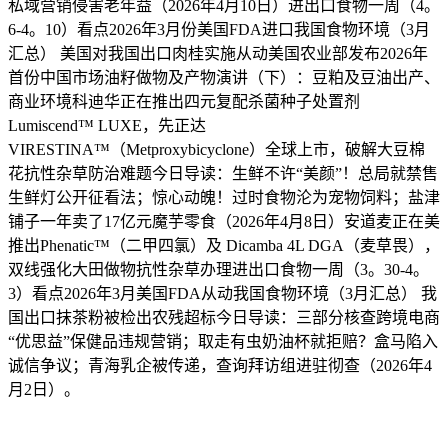
私域营销侵害老年益（2026年4月10日）进出口食物一周（4。
6-4。10）看点2026年3月份美国FDA进口我国食物环境（3月
汇总） 美国对我国出口肉桂实施从动美国农业部发布2026年
首份中国市场油籽做物及产物演讲（下）：豆粕及豆油出产、
商业环境科迪华正在推出四元复配杀菌种子处置剂
Lumiscend™ LUXE，先正达
VIRESTINA™（Metproxybicyclone）全球上市，破解大豆棉
花抗性杂草防治难题今日导读：生鲜不许“美颜”！总局就禁售
生鲜灯公开征看法；惊心动魄！过时食物沦为宠物饲料；盐津
铺子一年卖了17亿元魔芋零食（2026年4月8日）安道麦正在美
推出Phenatic™（二甲四氯）及 Dicamba 4L DGA（麦草畏），
双线强化大田做物抗性杂草办理进出口食物一周（3。30-4。
3）看点2026年3月美国FDA从动我国食物环境（3月汇总） 我
国出口抹茶粉被检出农残超标今日导读：三部分核查跨境电商
“优思益”保健品违规营销；取走有虫奶油杯就拒赔？盒马陷入
诚信争议；青海乳企被传递，查询拜访组进驻彻查（2026年4
月2日）。