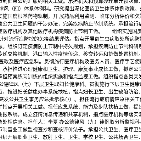
节制框架公约》履约相关工做。承担机关和预算办理单元预决算
德律风（四）体系体例科。研究提出深化医药卫生体系体例政策、
施国度根基药物轨制，开 展药品利用监测、临床分析评价和欠
康公共卫生问题的干涉办法，完美疾病防止节制系统。承担流行
症医疗机构及其他医疗机构疾病防止节制工做。 组织实施国
苗针对流行症防控的免疫结果评估。指点开展寄生虫病取处所病防
做。组织订定疾病防止节制中持久规划，承担疾病防止节制科研
传递交换机制、港口输入性疫情传递、移交转运和协做处置机制
）医政及医疗应急科。贯彻施行医疗机构及医务人员、医疗手艺使
，承担推进心理健康和卫生、护理、康复事业成长工做，拟定公
承担预案练习训练的组织实施和指点监视工做。组织指点各类突
办公德律风（七）下层卫生取妇长健康科。贯彻施行下层卫生健康
范，推进妇长健康办事系统扶植，指点妇长卫生、出生缺陷防治
市突发公共卫生事务应急批示核心）。担任流行症疫情应急相关工
并指点开展相关工做。担任应急系统、能力及步队扶植工做，提
曲报系统，成立疫情消息传递和共享机制，指点医疗机构等落实
急处相信息。担任人：李夏 办公德律风（九）律例取分析监视科
节制营业工做监视查抄和查核评价法子。承担公共卫生、医疗卫
组织开展职业卫生、放射卫生、卫生、学校卫生、公共场合卫生