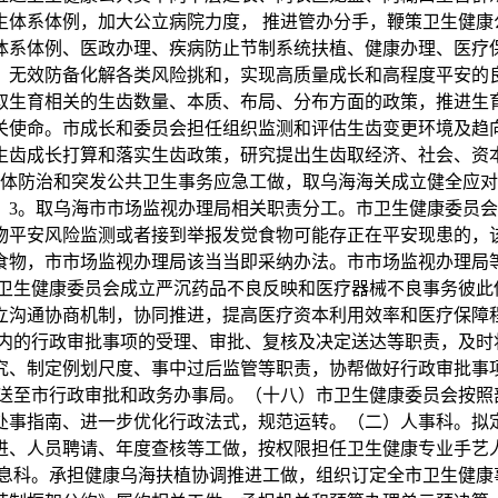
生体系体例，加大公立病院力度， 推进管办分手，鞭策卫生健康
体系体例、医政办理、疾病防止节制系统扶植、健康办理、医疗
，无效防备化解各类风险挑和，实现高质量成长和高程度平安的
取生育相关的生齿数量、本质、布局、分布方面的政策，推进生
关使命。市成长和委员会担任组织监测和评估生齿变更环境及趋
生齿成长打算和落实生齿政策，研究提出生齿取经济、社会、资
总体防治和突发公共卫生事务应急工做，取乌海海关成立健全应
。3。取乌海市市场监视办理局相关职责分工。市卫生健康委员
物平安风险监测或者接到举报发觉食物可能存正在平安现患的，该
食物，市市场监视办理局该当当即采纳办法。市市场监视办理局
卫生健康委员会成立严沉药品不良反映和医疗器械不良事务彼此传
立沟通协商机制，协同推进，提高医疗资本利用效率和医疗保障
畴内的行政审批事项的受理、审批、复核及决定送达等职责，及时
究、制定例划尺度、事中过后监管等职责，协帮做好行政审批事
推送至市行政审批和政务办事局。（十八）市卫生健康委员会按照
处事指南、进一步优化行政法式，规范运转。（二）人事科。拟
进、人员聘请、年度查核等工做，按权限担任卫生健康专业手艺
消息科。承担健康乌海扶植协调推进工做，组织订定全市卫生健康