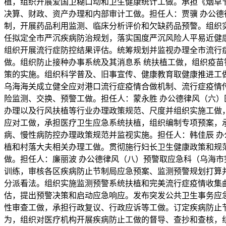
植，组织开展爱国卫糊口动和卫生健康统计工做。承担《烟草
决算、财政、资产办理和内部审计工做。担任人：贾骥 办公
制，开展药品利用监测、临床分析评价和欠缺药品预警。组织实
任拟定全市严沉疾病防治规划，落实国度严沉风险人平易近健
组织开展流行症防控结果评估。统筹规划并监视办理全市流行
做。组织防止接种办事系统及其消息系 统扶植工做，组织疫
策的实施。组织科学普及、旧事宣传、健康教育取健康推进工
乌海海关成立健全应对港口流行症疫情合做机制、流行症疫情
险监测、交换、预警工做。担任人：蒙永胜 办公德律风（六
办理以及行风扶植等行业办理政策规范、尺度并组织实施工做
应对工做，承担医疗卫生应急系统扶植，组织编制专项预案，
病、慢性病防控办理政策规范并监视实施。担任人：韩佳辰 
植和村落大夫相关办理工做。贯彻施行妇长卫生健康政策和规
做。担任人：廉丽波 办公德律风（八）预警取应急科（乌海
训练，审核各区疾病防止节制局应急预案、监测预警规划打算
分派看法。组织实施监测预警系统扶植和完美流行症疫情收集
估，提出预警决策和启动应急响应。发布突发公共卫生事务应
性审查工做，承担行政复议、行政应诉等工做。订定疾病防止
为，组织对医疗机构开展疾病防止工做的督导、查抄和查核，