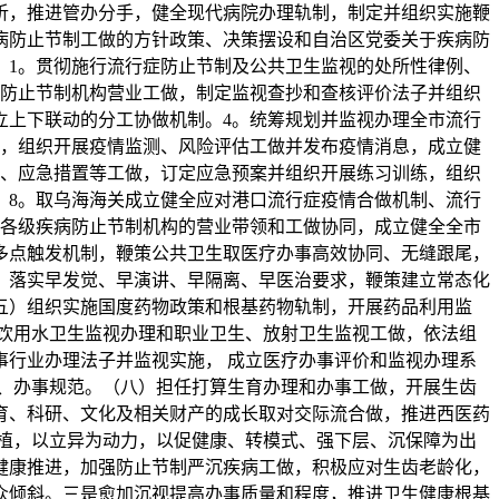
析，推进管办分手，健全现代病院办理轨制，制定并组织实施鞭
病防止节制工做的方针政策、决策摆设和自治区党委关于疾病防
：1。贯彻施行流行症防止节制及公共卫生监视的处所性律例、
病防止节制机构营业工做，制定监视查抄和查核评价法子并组织
立上下联动的分工协做机制。4。统筹规划并监视办理全市流行
植，组织开展疫情监测、风险评估工做并发布疫情消息，成立健
测、应急措置等工做，订定应急预案并组织开展练习训练，组织
。8。取乌海海关成立健全应对港口流行症疫情合做机制、流行
市各级疾病防止节制机构的营业带领和工做协同，成立健全全市
多点触发机制，鞭策公共卫生取医疗办事高效协同、无缝跟尾，
，落实早发觉、早演讲、早隔离、早医治要求，鞭策建立常态化
五）组织实施国度药物政策和根基药物轨制，开展药品利用监
饮用水卫生监视办理和职业卫生、放射卫生监视工做，依法组
行业办理法子并监视实施， 成立医疗办事评价和监视办理系
、办事规范。（八）担任打算生育办理和办事工做，开展生齿
育、科研、文化及相关财产的成长取对交际流合做，推进西医药
植，以立异为动力，以促健康、转模式、强下层、沉保障为出
健康推进，加强防止节制严沉疾病工做，积极应对生齿老龄化，
众倾斜。三是愈加沉视提高办事质量和程度，推进卫生健康根基