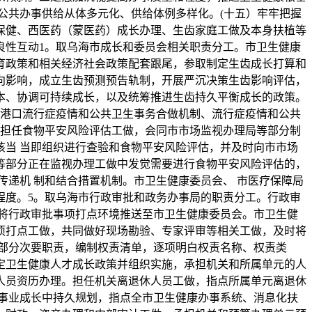
公共办事供给从体多元化、供给体例多样化。(十五）牢牢把握
保健、西医药（蒙医药）成长办理、生齿家庭工做及本身扶植等
良性互动1。取乌海市成长和委员会相关职责分工。市卫生健康
育政策和相关经济社会政策配套跟尾，参取制定生齿成长打算和
向影响，成立生齿预测预告轨制，开展严沉决策生齿影响评估，
本、协调可持续成长，以及统筹推进生齿持久平衡成长的政策。
对港口流行症疫情和公共卫生事务合做机制、流行症疫情和公共
会担任食物平安风险评估工做，会同市市场监视办理局等部分制
当 当即组织进行查验和食物平安风险评估，并及时向市市场
等部分正在监视办理工做中发觉需要进行食物平安风险评估的，
递机 制和结合措置机制。市卫生健康委员会、 市医疗保障局
程度。5。取乌海市行政审批和政务办事局的职责分工。行政审
将行政审批事项打点环境推送至市卫生健康委员会。市卫生健
项打点工做，共同做好现场勘验、专家评审等相关工做，及时将
部分次要职责，编制权责清单，逐项明白权责名称、权责类
定卫生健康人才成长政策并组织实施，承担机关和所属单元的人
人员资历办理。担任机关离退休人员工做，指点所属单元离退休
事业成长中持久规划，指点全市卫生健康办事系统、消息化扶