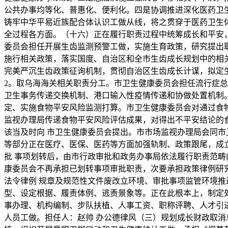
公共办事均等化、普惠化、便利化。四是协调推进深化医药卫
铸牢中华平易近族配合体认识工做从线，将之贯穿于医药卫生
全过程各方面。（十六）正在履行职责过程中统筹成长和平安
委员会担任开展生齿监测预警工做，实施生育政策，研究提出
施行相关政策，落实国度、自治区和全市生齿成长规划中的相
完美严沉生齿政策征询机制，贯彻自治区生齿成长计谋，拟定
2。取乌海海关相关职责分工。市卫生健康委员会担任流行症
卫生事务传递交换机制、港口输入性疫情传递和协做处置机制
定、实施食物平安风险监测打算。市卫生健康委员会对通过食
监视办理局传递食物平安风险评估成果，对得出不平安结论的
该当及时向 市卫生健康委员会提出。市市场监视办理局会同市
等部分正在医疗、医保、医药等方面加强轨制、政策跟尾，成
批 事项划转后，由市行政审批和政务办事局依法履行职责范
康委员会不再承担已划转事项审批职责，次要承担政策律例研
法令律例 规章及规范性文件废改立环境、审批事项监管环境
型、设定根据、履责体例、逃责景象等。正在此根本上，制定
事办理、机构编制、步队扶植、人事工资、职称评聘、人才引
人员工做。担任人：赵帅 办公德律风（三）规划成长财政取