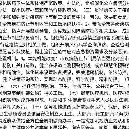
深化医药卫生体系体例严沉政策、办法的，组织深化公立病院分
办法，提出医疗办事和药品价钱政策的。（三）贯彻落实关于疾
程中和加强党对疾病防止节制工做的集中同一带领。次要职责是
任全市疾病防止节制收集和工做系统扶植。2。带领全市各级疾
预案，指点开展监测预警、免疫规划和隔离防控等相关工做，成
防止节制监视员轨制，5。担任鞭策流行症疫情监测预警系统扶
流行症疫情应对相关工做，组织开展风行病学查询拜访、查验检
意愿者步队扶植，提出流行症疫情应对应急物资需求及分派看法
处置机制。9。本能机能改变：市疾病防止节制局该当强化对全
。将防止关口前移，健全多渠道监测预警机制，成立聪慧化预警
性和精确性。优化资本设置装备摆设，完美运转机制，依法防控
，健全决策征询系统，实现动态防控、科学防控、精准防控。（
评估。（六）担任流行症防治、卫生、学校卫生、公共场合卫生、
《烟草节制框架公约》相关工做。（七）拟定医疗机构、医疗办事
组织实施医疗办事规范、尺度和卫 生健康专业手艺人员执业法则
生育相关政策。（十）保障和推进西医药蒙医药医疗、保健、教
市卫生健康委员会该当安稳树立大卫生、大健康，鞭策健康乌海扶
易近群众供给全方位全周期健康办事。一是愈加沉视防止为从和
推进卫生健康公共资本向下层延长、向农区笼盖、向糊口坚苦群