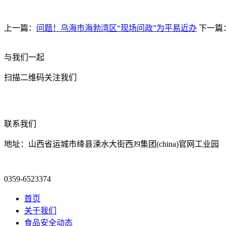
上一篇：
问题！乌海市海勃湾区“现场问政”为平易近办
下一篇
与我们一起
扫描二维码关注我们
联系我们
地址：山西省运城市绛县涑水大街西J9集团(china)官网工业园
0359-6523374
首页
关于我们
食品安全动态