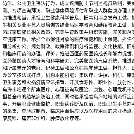
防治、公共卫生违法行为，成立疾病防止节制监视员轨制，完
测、专项查询拜访、职业健康风险评估和职业人群健康办理工
康推进勾当，承担卫生健康科学普及、旧事和消息发布工做。
生相关专业手艺人员培训等结业后医学教育和继续教育工做，
齿取家庭成长相关政策，完美生育政策并组织实施，完美和落
年健康工做。承担全市保健对象的医疗保健和防止保健。担任
理分析办公、规划财政、政策律例和分析监视、文化扶植、旧
和临床用药的办理、评价，推进西医药蒙医药成长和能力提拔
医药蒙医药人才培育和科学研究，完美蒙医药尺度系统，推进
和所属单元的党群、纪检工做和公立病院党建工做。担任人：田
办公室按法式打点。机构本能机能：集医疗、讲授、科研、康
卫生事务和灾祸疫情应急措置、开展食源性、职业性、放射性
乌海市唯逐个所集医疗、心理征询取医治、康复、心理危机干
担着全市的结核病防治工做，同时也承担着乌海地域的流行症
事，开展职业健康监护、职业病诊断及医治、职业卫生手艺办
的采集、查验取制备、临床用血供应以及医疗用血的营业指点
康复科、痛苦悲伤科、肿瘤放化疗等。