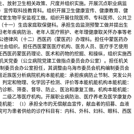
生、放射卫生相关政策、尺度并组织实施。开展沉点职业病监
）宣传取科技教育科。组织开展卫生健康宣传、健康教育、健
试室生物平安监视工做。组织开展住院医师、专科医师、公共卫
（十一）生齿家庭取保健科。承担生齿监测预警工做并提出生
担老年疾病防治、老年人医疗照护、老年理健康取关怀办事等老
公德律风（十二）西医药（蒙医药）办理科。担任中蒙医药办
社会组织。担任西医蒙医医疗机构、医务人员、医疗手艺使用
任西医药蒙医药理论、医术和药物的挖掘、和操纵，组织实施西
机关党委（公立病院党建工做指点委员会办公室）。担任机关
编制委员会办公室担任，其调整由乌海市委员会机构编制委员会
易近族医分析病院机构本能机能：承担疾病防止节制、突发公共
、判定和物理、化学因子检测、评价等本能机能机构本能机能：
的诊断、筛查、督导、防止、医治和康复工做。机构本能机能：
：二级乙等医疗机构。开展职业病防治、医疗养老及医学康复办
能机能：（1）承担全市的无偿献血宣传，献血者的招募、血液
院可为患者供给的诊疗科目有：内科、外科、妇科、眼科、西医