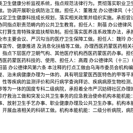
美卫生健康分析监视系统，指点规范法律行为。贯彻落实职业卫
做。协调开展职业病防治工做。担任人：董雅龙 办公德律风（十
拟定卫生健康科技成长规划，落实相关政策并组织实施。承担尝
协同指点职责范畴内的公共卫生教育。担任人：荆蓓 办公德律风
实打算生育特殊家庭扶帮轨制。担任落实医养连系政策办法，承
全市主要会议、严沉勾当的医疗卫生保障工做。担任人：魏玲 办
事宣传、健康推进 及消息化扶植等工做。办理西医药蒙医药相关
，指点下层医疗卫朝气构、其他医疗机构西医药蒙医药办事。担
西医药蒙医药科技的、使用、担任人：高霞 办公德律风（十三）
苗 办公德律风第六条 本注释的打点工做由乌海市委员会机构
复、治未病健康办理为一体的、具有明显蒙医西医特色的甲等平
、性等疾病的监测评价和风行病学查询拜访、疾病病原生物检测
涉等为一体的国度专科二级病院，承担着全市严沉妨碍社区办理
诊疗救治工做和突发公共卫生事务的应急救治使命机构本能机能
事、放射卫生手艺办事、职业健康办理及公共卫生办事。机构本
，开展血液相关的科研工做。机构本能机能：二级分析病院，病