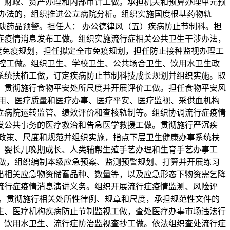
、财政、资产办理和内部审计工做。承担机关和预算办理单元预
办法的，组织推进公立病院分析。组织实施国度根基药物轨
缺药品预警。担任人： 办公德律风（五）疾病防止节制科。担
症疫情消息发布工做。组织实施流行症相关公共卫生干涉办法，
度免疫规划，担任拟定全市免疫规划，担任防止接种监视办理工
控工做。组织卫生、学校卫生、公共场合卫生、饮用水卫生政
系统扶植工做，订定疾病防止节制科技成长规划并组织实施。取
。贯彻施行食物平安处所尺度并开展评价工做。担任食物平安风
用、医疗质量和医疗办事、医疗平安、医疗监视、采供血机构
立病院运转监管、绩效评价和查核轨制等。组织协调流行症疫情
发公共事务的医疗救治和告急医学救援工做。贯彻施行严沉疾
政策、尺度和规范并组织实施，指点下层卫生健康办事系统扶
、婴长儿晚期成长、人类辅帮生殖手艺办理和生育手艺办事工
做，组织编制本级应急预案、监测预警规划、打算并开展练习
出相关应急物资储蓄品种、数量等，以及应急形态下物资需乞降
流行症疫情消息演讲义务。组织开展流行症疫情监测、风险评
。贯彻施行相关处所性律例、规章和尺度，承担规范性文件的
生、医疗机构疾病防止节制监视工做，查处医疗办事市场违法行
、饮用水卫生、流行症防治监视查抄工做。依法组织查处流行症