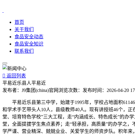
首页
关于我们
食品安全动态
食品安全知识
联系我们

返回列表
平易近乐县人平易近
发布者：
J9集团(china)官网
浏览次数：
发布时间：
2026-04-20 17
平易近乐县第三中学，始建于1995年，学校占地面积61146
和学术手艺带头人10人，县级教师40人。现有讲授班46个，正
堂、培育特色学校”三大工程，走“内涵成长、特色成长”的办
堂，全面提拔学生焦点素养；走“轻承担，高质量”的办学之，
学严谨、营业精深、兢兢业业、关爱学生的师资步队。积年来，