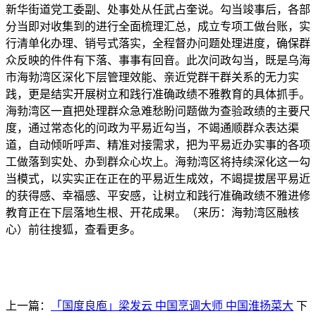
新华街道党工委副、处事处从任武占奎说。勾当竣事后，各部
分当即对收集到的进行全面梳理汇总，成立专项工做台账，实
行清单化办理、销号式落实，全程督办问题处理进度，确保群
众反映的件件有下落、事事有回音。此次问政勾当，既是乌海
市海勃湾区深化下层管理效能、亲近党群干群关系的无力实
践，更是结实开展树立和践行准确政绩不雅教育的具体抓手。
海勃湾区一直把处理群众急难愁盼问题做为查验政绩的主要尺
度，通过常态化的问政为平易近勾当，不竭通顺群众表达渠
道，自动倾听呼声、精准对接需求，把为平易近办实事的各项
工做落到实处、办到群众心坎上。海勃湾区将持续深化这一勾
当模式，以实实正在正在的平易近生成效，不竭提拔居平易近
的获得感、幸福感、平安感，让树立和践行准确政绩不雅进修
教育正在下层落地生根、开花成果。（来历：海勃湾区融核
心）前往搜狐，查看更多。
上一篇：
「国度良庖」梁发云 中国烹调大师 中国淮扬菜大
下