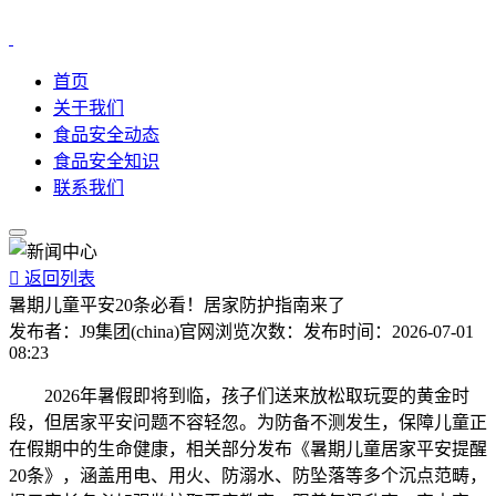
首页
关于我们
食品安全动态
食品安全知识
联系我们

返回列表
暑期儿童平安20条必看！居家防护指南来了
发布者：
J9集团(china)官网
浏览次数：
发布时间：
2026-07-01
08:23
2026年暑假即将到临，孩子们送来放松取玩耍的黄金时
段，但居家平安问题不容轻忽。为防备不测发生，保障儿童正
在假期中的生命健康，相关部分发布《暑期儿童居家平安提醒
20条》，涵盖用电、用火、防溺水、防坠落等多个沉点范畴，