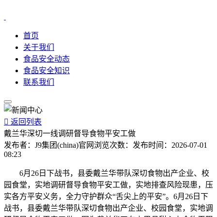
首页
关于我们
食品安全动态
食品安全知识
联系我们

返回列表
戴兰华深切一线调研督导食物平安工做
发布者：
J9集团(china)官网
浏览次数：
发布时间：
2026-07-01
08:23
6月26日下战书，县委戴兰华带队深切食物出产企业、校
园食堂，实地调研督导食物平安工做，实地排查风险现患，压
实各方平安义务，全力守护群众“舌尖上的平安”。6月26日下
战书，县委戴兰华带队深切食物出产企业、校园食堂，实地调