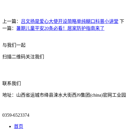
上一篇：
吕文扬是爱心大使开设简略单纯糊口科普小讲堂
下
一篇：
暑期儿童平安20条必看！居家防护指南来了
与我们一起
扫描二维码关注我们
联系我们
地址：山西省运城市绛县涑水大街西J9集团(china)官网工业园
0359-6523374
首页