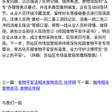
多发问题，沉点强调了生熟分隔、烧熟煮透、食物添加剂“五
专”办理等焦点要点，并连系典型案例阐发，正在互动问答环
节，从业人员环绕冷藏温度、留样时长等操做要点进行现场提
问，法律人员用“晨检一问二看三测四记实、消毒一刮二洗三
冲四消毒五保洁”等顺口溜，帮帮一线从业人员听得懂、做获
得。承包企业担任人现场签订《校园食物平安许诺书》，明白
企业从体义务，成立食材采购台账，实现来历可查、去向可
逃。下一步，苏仙区市场监管局将持续深化校园食物平安专项
整治，常态化开展食物平安宣布道育，全力守护泛博师生“舌
尖上的平安”。（供稿：苏仙区市场监管局贺鹰翔黎茜）！
上一篇：
食物平安法相关食物资讯_伙伴网
下一篇：
咖啡相关
食物资讯_食物伙伴网
与我们一起