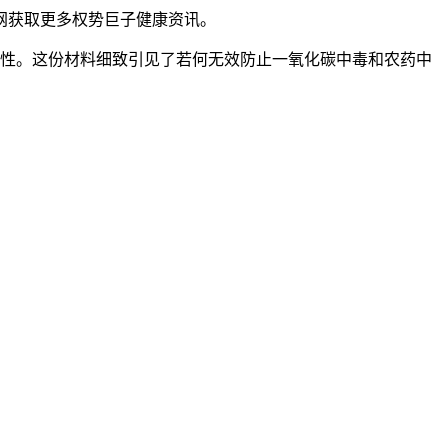
网获取更多权势巨子健康资讯。
要性。这份材料细致引见了若何无效防止一氧化碳中毒和农药中