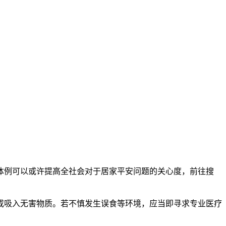
体例可以或许提高全社会对于居家平安问题的关心度，前往搜
或吸入无害物质。若不慎发生误食等环境，应当即寻求专业医疗