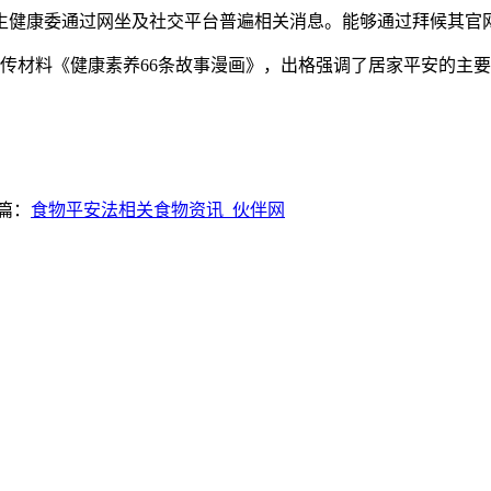
健康委通过网坐及社交平台普遍相关消息。能够通过拜候其官
传材料《健康素养66条故事漫画》，出格强调了居家平安的主
篇：
食物平安法相关食物资讯_伙伴网