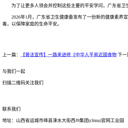
为了让更多人领会并控制这些主要的平安学问，广东省卫生
2026年1月，广东省卫生健康委发布了一份新的健康素养宣
毒，以保障家庭的生命平安。
上一篇：
【普法宣传】一路来进修《中华人平易近国食物
下一
与我们一起
扫描二维码关注我们
联系我们
地址：山西省运城市绛县涑水大街西J9集团(china)官网工业园