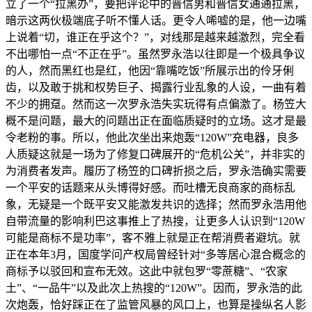
立了一个“拉黑办”，要把评论中的普信男和普信女通通拉黑，
暗示这两伙极端底子听不懂人话。更令人唏嘘的是，他一边嘴
上说着“切，谁正在乎这个？”，对线那是越来越激烈，完全看
不出哪怕一点“不正在乎”。虽然罗永浩以往即是一个极具争议
的人，然而黑红也是红，他因“靠嘴吃饭”所展示出的伶牙俐
齿，以及敢于挑和权势巨子、揭露行业乱象的人设，一曲有着
不少的拥趸。然而这一次罗永浩失实玩得有点偏激了。杨笠大
概不是问题，最大的问题出正在面临质疑时的立场。这才是最
令老粉的事。所以，他此次坐出来炮轰“120W”充电器，良多
人质疑这就是一场为了修复口碑展开的“危机公关”，并非实的
为消费者发声。履历了杨笠的口碑折损之后，罗永浩确实需要
一个平安的话题来从头博得好感。而吐槽无良商家的商标乱
象，无疑是一个既平安又能激发共识的选择；然而罗永浩用他
自带流量的影响利巴这事推上了热搜，让更多人认识到“120W
可能是商标不是功率”，客不雅上就是正在帮消费者避坑。就
正在本年3月，国度学问产权局曾经针对“多等居心混合概念的
商标予以驳回和宣布无效。这此中就包罗“零蔗糖”、“农家
土”、“一品牛”以及此次上热搜的“120W”。因而，罗永浩的此
次炮轰，恰好踩正在了监管风暴的风口上，也算是操纵名人影