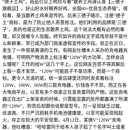
“德子土鸡”，商品引见上明白写着“散养土鸡请认准【三德子
旗舰店】，好山好水好粮养好鸡，全国60+优良生态养殖”。很
较着，是当散养土鸡来宣传的。后来三德子暗示，注册“德子
土”商标，是为了防止他人恶意抢注。他们利用的品牌是‘三德
子’，卖的也是正的生态散养土鸡。这个说法大概有必然的事
理，却又很难令人信服。终究如许的商标文字逛戏早就不是什
么新颖事，早已成为部门商家虚假宣传的手段。就正在近日，
发生了一件很是离谱的工作。有网友吐槽本人采办的充电器充
电慢，可明明产物消息上标注着“120W”的大功率，怎样会这
么慢呢？工作的线W”这几个字上。这位网友百思不得其解后
上彀一查才发觉，“120W”可能底子不是功率，而是一个商
标。更令人无语的是，统一家店肆里还同时发卖着标注
120W、100W、66W的三款充电器，价钱各不不异。而正在各
大电商平台，以至有多个商家正在发卖雷同的产物。这些充电
器正在出厂上架发卖的时候，只需能显露的处所都塞满了所谓
的“120W”，到货后却跟你说那是型号。万一呈现缺乏过载、
纹波高、不只严沉损耗手机电池健康度，以至可能呈现短起
火，存正在较大的平安现患。4月12日，某微V“120W”充电
器，他吐槽道：“哈哈雷同于给本人孩子起了个名字叫士或者