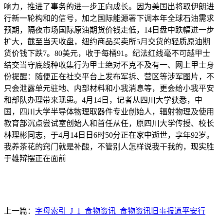
响力，推进了事务的进一步正向成长。因为美国出将取伊朗进
行新一轮构和的信号，加之国际能源署下调本年全球石油需求
预期，隔夜市场国际原油期货价钱走低，14日盘中跌幅进一步
扩大，截至当天收盘，纽约商品买卖所5月交货的轻质原油期
货价钱下跌7。80美元，收于每桶91。纪法红线毫不可越甲士
结交当守底线种收集行为甲士绝对不克不及有一、网上甲士身
份提醒：随便正在社交平台上发布军拆、营区等涉军图片，不
只会泄露单元驻地、内部材料和小我消息等，更会给小我平安
和部队办理带来现患。4月14日，记者从四川大学获悉，中
国，四川大学半导体物理取器件专业创始人，辐射物理及使用
教育部沉点尝试室创始人和首任从任，原四川大学传授、校长
林理彬同志，于4月14日日6时50分正在家中逝世，享年92岁。
我养茶花的窍门就是补酸，不管别人怎样说我干我的，现实胜
于雄辩摆正在面前
上一篇：
字母索引_J_1_食物资讯_食物资讯旧事报道平安行