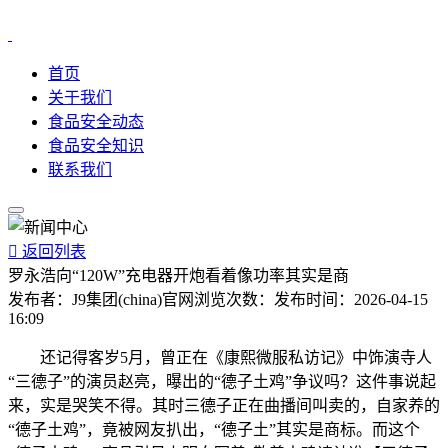
首页
关于我们
食品安全动态
食品安全知识
联系我们

返回列表
罗永浩向“120W”充电器开炮看着像功率其实是商
发布者：
J9集团(china)官网
浏览次数：
发布时间：
2026-04-15
16:09
还记得客岁5月，曾正在《康熙微服私访记》中饰演寺人
“三德子”的演员赵亮，曝出的“德子土鸡”争议吗？这件事说起
来，实是哭笑不得。其时三德子正在曲播间叫卖的，自家养的
“德子土鸡”，竟被网友扒出，“德子土”其实是商标。而这个