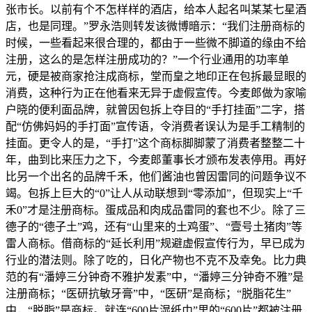
张市长。以前有个不怎样样的酒店，给本人起名叫某某七星酒
店，也是同理。”罗永浩则转发该微博暗示：“我们注册商标的
时候，一些看起来很合理的，都由于一些微不脚道的缘由不给
注册，这么的是怎样注册成功的？”一个行业通用的功率单
元，硬是被商家抢注成商标，堂而皇之地印正在包拆最显眼的
消费，这种行为正在他看来无异于虚假宣传。今麦郎做为家喻
户晓的便利面品牌，就曾因包拆上夺目的“手打挂面”二字，搭
配“仿佛妈妈的手打面”宣传语，令消费者误认为是手工精制的
挂面。更令人的是，“手打”这个商标脚脚蒙了消费者整整二十
年，曲到比来压力之下，今麦郎董事长才颁布发表停用。再好
比另一个出名的品牌千禾，他们酱油也曾因雷同的问题争议不
竭。包拆上巨大的“0”让人从动联想到“零添加”，但现实上“千
禾0”才是注册商标。蛋成品和肉成品雷同的套也不少。除了三
德子的“德子土”鸡，还有“山里来的土鸡蛋”、“壹号土猪肉”等
雷人商标。借商标的“延长利用”规避虚假宣传行为，早已成为
行业的潜法则。除了吃的，日化产物也不克不及幸免。比力典
范的有“潘婷三分钟奇不雅护发素”中，“潘婷三分钟奇不雅”是
注册商标；“医研抗敏牙膏”中，“医研”是商标；“脱脂花生”
中，“脱脂”是商标。就连“600片湿纸巾”里的“600片”都被注册