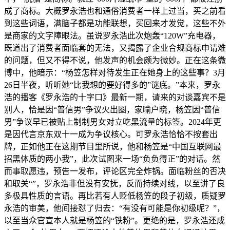
成了商标。大概罗永浩也和通俗消费者一样上过当，买之前看
到这些词语，满脑子都是功能联想，买回来才发觉，这些不外
是商家的文字障眼法。虽说罗永浩此次炮轰“120W”充电器，
既道出了消费者面临套的无法，又揭露了企业合规商标申请难
的问题，但又不得不说，他发声的机会颇为微妙。正在这条微
博中，他暗示：“杨笠怎样对待发生正在她身上的这些事？3月
26日半夜，听听她“比我想的要好得多的”谜底。”本来，罗永
浩的播客《罗永浩的十字口》最新一期，请来的对谈嘉宾不是
别人，恰是因“普信男”争议火出圈，家喻户晓，杨笠因“普信
男”争议早已被贴上制制男女对立吃黑流量的标签。2024年更
是因代言京东双十一成为争议核心。可罗永浩恰恰不按套出
牌，正如他正在这期节目里所说，他和杨笠是“中国互联网最
招黑体质的两小我”，此次试图来一场“负负得正”的对话。然
而事取愿违，预告一发布，评论区完全炸锅。面临粉丝的否决
和取关“”，罗永浩非但没有安抚，反而持续对线，以至讲了良
多极具性质的言语。再比若有人贬低杨笠的段子初级，质疑罗
永浩的审美，他间接怼了归去：“有没有可能是你初级呢？”，
以至当众官宣本人就是杨笠的“铁粉”。更绝的是，罗永浩还成