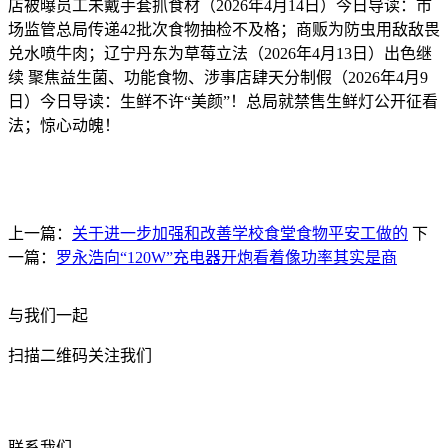
店被曝员工未戴手套抓食材（2026年4月14日）今日导读：市
场监管总局传递42批次食物抽检不及格；商贩为防虫用敌敌畏
兑水喷牛肉；辽宁丹东为草莓立法（2026年4月13日）出色继
续 聚焦益生菌、功能食物、涉事店肆天分制假（2026年4月9
日）今日导读：生鲜不许“美颜”！总局就禁售生鲜灯公开征看
法；惊心动魄！
上一篇：
关于进一步加强和改善学校食堂食物平安工做的
下
一篇：
罗永浩向“120W”充电器开炮看着像功率其实是商
与我们一起
扫描二维码关注我们
联系我们