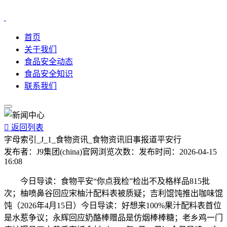
首页
关于我们
食品安全动态
食品安全知识
联系我们

返回列表
字母索引_J_1_食物资讯_食物资讯旧事报道平安行
发布者：
J9集团(china)官网
浏览次数：
发布时间：
2026-04-15
16:08
今日导读：食物平安“你点我检”检出不及格样品815批
次；柚喷鼻谷回应宋柚汁配料表被质疑；吉利馄饨推出咖味馄
饨（2026年4月15日）今日导读：好想来100%果汁配料表首位
是水惹争议；永辉回应奶酪棒赠品是仿烟棒棒糖；老乡鸡一门