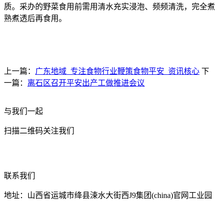
质。采办的野菜食用前需用清水充实浸泡、频频清洗，完全煮
熟煮透后再食用。
上一篇：
广东地域_专注食物行业鞭策食物平安_资讯核心
下
一篇：
离石区召开平安出产工做推进会议
与我们一起
扫描二维码关注我们
联系我们
地址：山西省运城市绛县涑水大街西J9集团(china)官网工业园