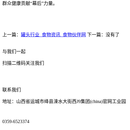
群众健康贡献“幕后”力量。
上一篇：
罐头行业_食物资讯_食物伙伴网
下一篇：没有了
与我们一起
扫描二维码关注我们
联系我们
地址：山西省运城市绛县涑水大街西J9集团(china)官网工业园
0359-6523374