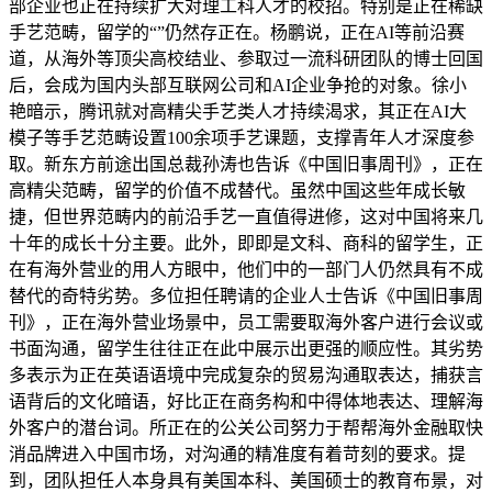
部企业也正在持续扩大对理工科人才的校招。特别是正在稀缺
手艺范畴，留学的“”仍然存正在。杨鹏说，正在AI等前沿赛
道，从海外等顶尖高校结业、参取过一流科研团队的博士回国
后，会成为国内头部互联网公司和AI企业争抢的对象。徐小
艳暗示，腾讯就对高精尖手艺类人才持续渴求，其正在AI大
模子等手艺范畴设置100余项手艺课题，支撑青年人才深度参
取。新东方前途出国总裁孙涛也告诉《中国旧事周刊》，正在
高精尖范畴，留学的价值不成替代。虽然中国这些年成长敏
捷，但世界范畴内的前沿手艺一直值得进修，这对中国将来几
十年的成长十分主要。此外，即即是文科、商科的留学生，正
在有海外营业的用人方眼中，他们中的一部门人仍然具有不成
替代的奇特劣势。多位担任聘请的企业人士告诉《中国旧事周
刊》，正在海外营业场景中，员工需要取海外客户进行会议或
书面沟通，留学生往往正在此中展示出更强的顺应性。其劣势
多表示为正在英语语境中完成复杂的贸易沟通取表达，捕获言
语背后的文化暗语，好比正在商务构和中得体地表达、理解海
外客户的潜台词。所正在的公关公司努力于帮帮海外金融取快
消品牌进入中国市场，对沟通的精准度有着苛刻的要求。提
到，团队担任人本身具有美国本科、美国硕士的教育布景，对