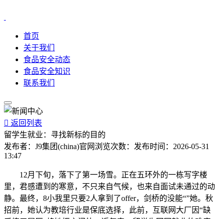
首页
关于我们
食品安全动态
食品安全知识
联系我们

返回列表
留学生就业：寻找新标的目的
发布者：
J9集团(china)官网
浏览次数：
发布时间：
2026-05-31
13:47
12月下旬，落下了第一场雪。正在五环外的一栋写字楼
里，君感遭到的寒意，不只来自气候，也来自面试未通过的动
静。最终，8小我里只要2人拿到了offer，剑桥的没能“”她。秋
招前，她认为教培行业是保底选择，此前，互联网大厂因“缺