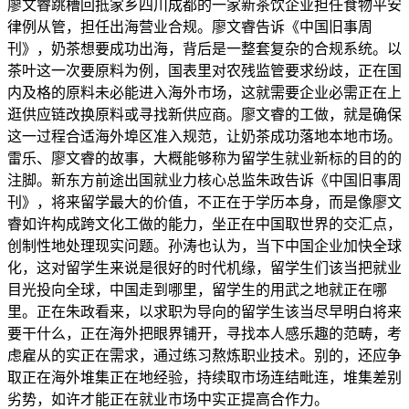
廖文睿跳槽回抵家乡四川成都的一家新茶饮企业担任食物平安
律例从管，担任出海营业合规。廖文睿告诉《中国旧事周
刊》，奶茶想要成功出海，背后是一整套复杂的合规系统。以
茶叶这一次要原料为例，国表里对农残监管要求纷歧，正在国
内及格的原料未必能进入海外市场，这就需要企业必需正在上
逛供应链改换原料或寻找新供应商。廖文睿的工做，就是确保
这一过程合适海外埠区准入规范，让奶茶成功落地本地市场。
雷乐、廖文睿的故事，大概能够称为留学生就业新标的目的的
注脚。新东方前途出国就业力核心总监朱政告诉《中国旧事周
刊》，将来留学最大的价值，不正在于学历本身，而是像廖文
睿如许构成跨文化工做的能力，坐正在中国取世界的交汇点，
创制性地处理现实问题。孙涛也认为，当下中国企业加快全球
化，这对留学生来说是很好的时代机缘，留学生们该当把就业
目光投向全球，中国走到哪里，留学生的用武之地就正在哪
里。正在朱政看来，以求职为导向的留学生该当尽早明白将来
要干什么，正在海外把眼界铺开，寻找本人感乐趣的范畴，考
虑雇从的实正在需求，通过练习熬炼职业技术。别的，还应争
取正在海外堆集正在地经验，持续取市场连结毗连，堆集差别
劣势，如许才能正在就业市场中实正提高合作力。