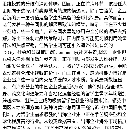
思维模式的分歧有深刻体味。因而，正在聘请环节，该担任人
更倾向于选择具有类似教育轨迹的候选人。除了言语关，企业
看沉的另一层价值是留学生所具备的全球化视野。具体而言，
这代表着一种差同化的解题思取认知框架。暗示，正在不少营
业范畴，统一个痛点，正在国表里能够用完全分歧的逻辑去拆
解。好比正在制定品牌策略时，国内团队可能更习惯利用流量
打法和热点营销，但留学生则可能引入海外很是看沉的
ESG(、社会和公司管理)和Community(社区共识)概念。企业但
愿引入海外视角做为参考系，正在团队内部发生思维碰撞，从
而激发营业立异。杨鹏认为，、教育等强调立异的范畴，更能
表现这种全球化视野的价值。而正在当下，这两种能力恰好是
企业出海这一新趋向火急需要的人才本质。领英最新数据显
示，有海外营业的中国企业数量近6万家，他们对具备全球视
野、跨文化沟通能力和当地化运营经验的留学生需求年均增加
跨越30%，出海企业成为吸纳留学生就业的新蓄水池。领英中
国区人才处理方案出海聘请营业总司理王巍告诉《中国旧事周
刊》，对留学生需求最强的出海企业集中正在手艺稠密型和全
球化程度高的行业。从领英数据来看，出海企业海外市场拓展
岗亭增速达56。1%，这类岗亭对跨文化沟通能力、国际营业