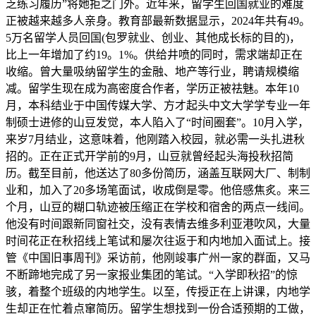
乏练习履历”将她拒之门外。近年来，留学生回国就业的难度
正被越来越多人亲身。教育部最新数据显示，2024年共有49。
5万名留学人员回国(包罗就业、创业、其他成长标的目的)，
比上一年增加了约19。1%。供给井喷的同时，需求端却正在
收缩。曾大量吸纳留学生的金融、地产等行业，聘请规模缩
减。留学生现在成为高密度合作者，学历正被祛魅。本年10
月，本科结业于中国传媒大学、方才起头中文大学学专业一年
制硕士进修的山豆发觉，本人陷入了“时间圈套”。10月入学，
来岁7月结业，这意味着，他刚踏入校园，就必需一头扎进秋
招的。正在正式开学前的9月，山豆就曾经起头海投秋招简
历。截至目前，他送达了80多份简历，涵盖互联网大厂、制制
业和，加入了20多场笔面试，收成倒是零。他倍感焦炙。来三
个月，山豆的糊口轨迹被压缩正在学校和宿舍的两点一线间。
他没有时间跟新同窗社交，没有表情去维多利亚港吹风，大量
时间花正在秋招线上笔试和屡次往返于和内地加入面试上。接
管《中国旧事周刊》采访前，他刚竣事广州一家的群面，又马
不断蹄地完成了另一家报业集团的笔试。“入学即秋招”的惊
骇，着整个班级的内地学生。以至，传授正在上讲课，内地学
生却正在忙着点窜简历。留学生想找到一份合适预期的工做，