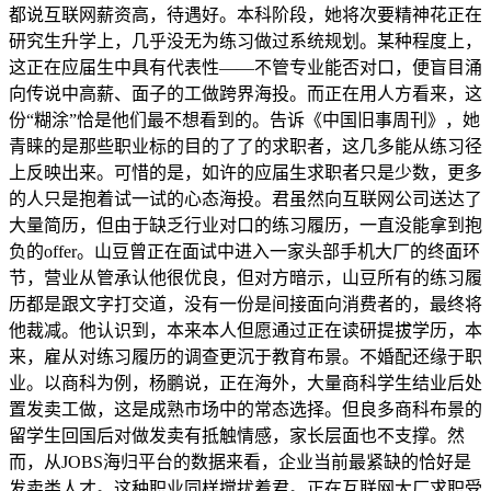
都说互联网薪资高，待遇好。本科阶段，她将次要精神花正在
研究生升学上，几乎没无为练习做过系统规划。某种程度上，
这正在应届生中具有代表性——不管专业能否对口，便盲目涌
向传说中高薪、面子的工做跨界海投。而正在用人方看来，这
份“糊涂”恰是他们最不想看到的。告诉《中国旧事周刊》，她
青睐的是那些职业标的目的了了的求职者，这几多能从练习径
上反映出来。可惜的是，如许的应届生求职者只是少数，更多
的人只是抱着试一试的心态海投。君虽然向互联网公司送达了
大量简历，但由于缺乏行业对口的练习履历，一直没能拿到抱
负的offer。山豆曾正在面试中进入一家头部手机大厂的终面环
节，营业从管承认他很优良，但对方暗示，山豆所有的练习履
历都是跟文字打交道，没有一份是间接面向消费者的，最终将
他裁减。他认识到，本来本人但愿通过正在读研提拔学历，本
来，雇从对练习履历的调查更沉于教育布景。不婚配还缘于职
业。以商科为例，杨鹏说，正在海外，大量商科学生结业后处
置发卖工做，这是成熟市场中的常态选择。但良多商科布景的
留学生回国后对做发卖有抵触情感，家长层面也不支撑。然
而，从JOBS海归平台的数据来看，企业当前最紧缺的恰好是
发卖类人才。这种职业同样搅扰着君。正在互联网大厂求职受