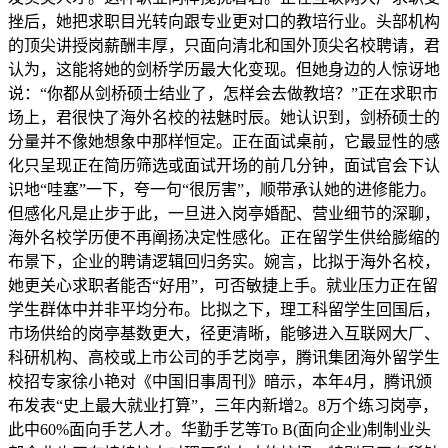
挫后，她把求职目光转向跟专业更对口的教培行业。头部机构
的顶尖讲授岗薪酬丰厚，只面向清北和国外顶尖名校聘请，君
认为，这能将她的剑桥学历最大化变现。但她身边的人惊讶地
说：“你都从剑桥硕士结业了，怎样会去做教培？”正在求职市
场上，君很快了海外名校的祛魅时辰。她认识到，剑桥硕士的
分量并不像她想象中那样恒定。正在面试桌前，它最显性的感
化只呈现正在简历筛选或面试开场的前几分钟，面试官会下认
识地“哇塞”一下，夸一句“很厉害”，顺带承认她的进修能力。
但感化凡是止步于此，一旦进入岗亭婚配、营业细节的深聊，
海外名校学历便不再阐扬决定性感化。正在留学生供给膨缩的
布景下，企业的聘请逻辑回归务实。婉言，比拟于海外名校，
她更关心求职者能否“好用”，可否敏捷上手。就业压力正在留
学生群体中并非平均分布。比拟之下，理工科留学生回国后，
市场供给的岗亭基数更大，径更清晰，能够进入互联网大厂、
科研机构、高校或上市公司的手艺岗亭，腾讯集团海外留学生
校招专家徐小艳对《中国旧事周刊》暗示，本年4月，腾讯颁
布发表“史上最大就业打算”，三年内新增2。8万个练习岗亭，
此中60%面向手艺人才。华勤手艺等To B(面向企业)制制业头