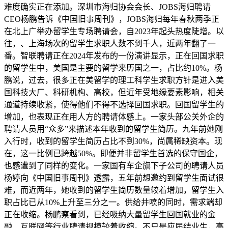
难度确实正在添加。深圳市海归协会会长、JOBS海归聘请
CEO杨鹏告诉《中国旧事周刊》，JOBS海归每年春秋两季正
在北上广举办留学生专场聘请会，自2023年起头热度陡增。以
往，、上海场次的留学生求职人数不到千人，近两年翻了一
番。智联聘请正在2024年发布的一份演讲显示，正在回国求职
的留学生中，美国是主要的留学来历国之一，占比约10%。杨
鹏说，过去，很多正在美留学的理工科学生求职方针是进入美
国科技大厂、科研机构、高校，但近年受地缘要素影响，相关
通道持续收紧，使得他们不得不选择回国求职。回国留学生的
增加，也表现正在用人方的聘请体感上。一家头部公关外企的
聘请人员用“众多”来描述本年收到的留学生简历。九年前她刚
入行时，收到的留学生简历占比不到30%，尚属稀缺资本。现
在，这一比例已跨越50%。即便并非留学生首选的保守国企，
也感遭到了同样的变化。一家国有车企旗下子公司的聘请人员
杨婷向《中国旧事周刊》透露，五年前想邀约到留学生面试很
难，而近两年，她收到的留学生简历数量较着增加，留学生入
职占比已从10%上升至三分之一。供给井喷的同时，需求端却
正在收缩。杨鹏察看到，已经吸纳大量留学生回国就业的金
融、互联网等行业聘请规模较着收缩。不只是应届结业生，高