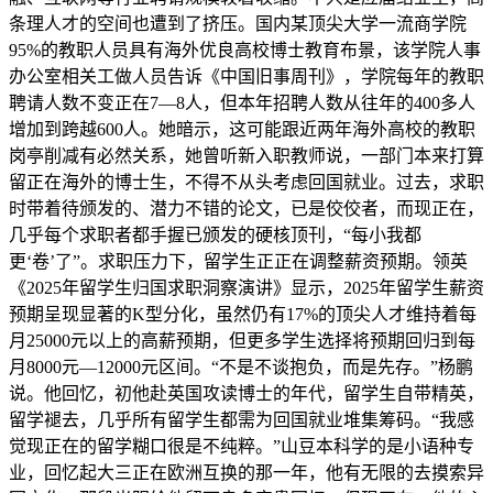
条理人才的空间也遭到了挤压。国内某顶尖大学一流商学院
95%的教职人员具有海外优良高校博士教育布景，该学院人事
办公室相关工做人员告诉《中国旧事周刊》，学院每年的教职
聘请人数不变正在7—8人，但本年招聘人数从往年的400多人
增加到跨越600人。她暗示，这可能跟近两年海外高校的教职
岗亭削减有必然关系，她曾听新入职教师说，一部门本来打算
留正在海外的博士生，不得不从头考虑回国就业。过去，求职
时带着待颁发的、潜力不错的论文，已是佼佼者，而现正在，
几乎每个求职者都手握已颁发的硬核顶刊，“每小我都
更‘卷’了”。求职压力下，留学生正正在调整薪资预期。领英
《2025年留学生归国求职洞察演讲》显示，2025年留学生薪资
预期呈现显著的K型分化，虽然仍有17%的顶尖人才维持着每
月25000元以上的高薪预期，但更多学生选择将预期回归到每
月8000元—12000元区间。“不是不谈抱负，而是先存。”杨鹏
说。他回忆，初他赴英国攻读博士的年代，留学生自带精英，
留学褪去，几乎所有留学生都需为回国就业堆集筹码。“我感
觉现正在的留学糊口很是不纯粹。”山豆本科学的是小语种专
业，回忆起大三正在欧洲互换的那一年，他有无限的去摸索异