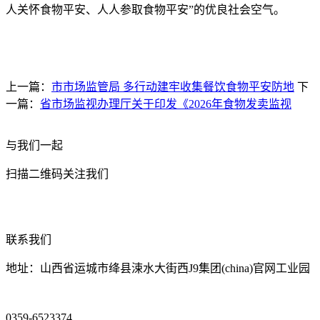
人关怀食物平安、人人参取食物平安”的优良社会空气。
上一篇：
市市场监管局 多行动建牢收集餐饮食物平安防地
下
一篇：
省市场监视办理厅关于印发《2026年食物发卖监视
与我们一起
扫描二维码关注我们
联系我们
地址：山西省运城市绛县涑水大街西J9集团(china)官网工业园
0359-6523374