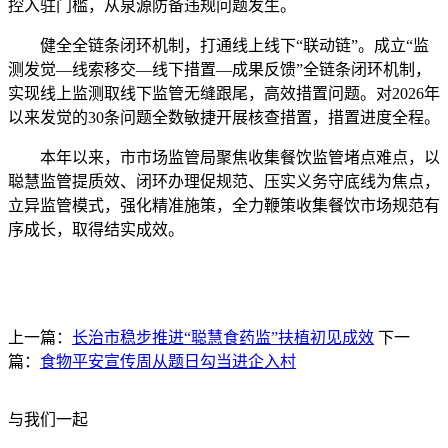
控入驻门槛，从泉源防备违规问题发生。
健全全链条闭环机制，打通线上线下“联动链”。成立“监
测发觉—线索移交—线下措置—成果反馈”全链条闭环机制，
实现线上监测取线下监管无缝跟尾，高效措置问题。对2026年
以来发觉的30条问题全数敏捷开展核查措置，措置进度全程。
本年以来，市市场监管局聚焦收集餐饮监管堵点难点，以
聪慧监管提质效、闭环办理促规范、压实义务守底线为焦点，
立异监管模式，强化精准施策，全力鞭策收集餐饮市场规范有
序成长，取得结实成效。
上一篇：
长治市稳步推进“聪慧食药监”扶植初见成效
下一
篇：
食物平安宣传周从题日勾当进企入村
与我们一起