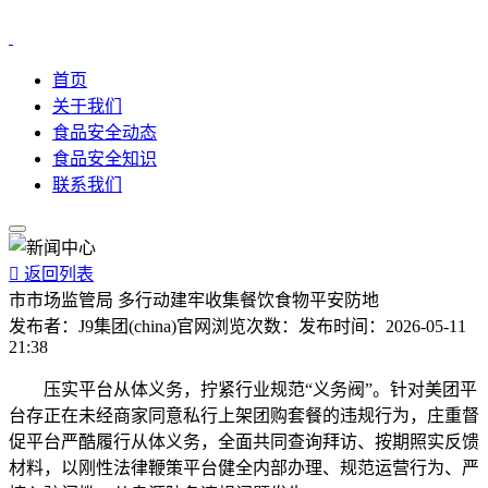
首页
关于我们
食品安全动态
食品安全知识
联系我们

返回列表
市市场监管局 多行动建牢收集餐饮食物平安防地
发布者：
J9集团(china)官网
浏览次数：
发布时间：
2026-05-11
21:38
压实平台从体义务，拧紧行业规范“义务阀”。针对美团平
台存正在未经商家同意私行上架团购套餐的违规行为，庄重督
促平台严酷履行从体义务，全面共同查询拜访、按期照实反馈
材料，以刚性法律鞭策平台健全内部办理、规范运营行为、严