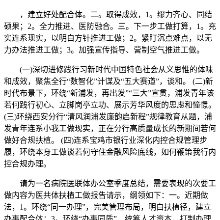
，建立好处配合体。二。取得成效，1。缪力齐心、同结
硕果；2。全力推进、医防融合。三。下一步工做打算，1。充
实连系现实，以明白方针推进工做；2。紧盯沉点难点，以无
力办法推进工做；3。加强宣传指导、营制空气推进工做。
(一)深切进修践行习新时代中国特色社会从义思惟的体味
和成效，聚焦全行“数智化”计谋及“五大赛道”，谈和。 (二)新
时代布景下，环绕“新浦发，再出发”“三大”宣贯，浦发青年该
若何践行初心、立脚岗亭立功、展示芳华风度的思虑和憧憬。
(三)环绕西安分行“清风润浦发廉韵启新程”规律教育从题，浦
发青年连系小我工做现实，正在分行高质量成长的新期间若何
做好合规扶植。 (四)连系宝鸡市银行业深化内控合规管理步
履，环绕本身工做谈若何守住金融风险底线，如何鞭策我行内
控合规办理。
请为一名病院医联体办公室季度总结，需要表现的次要工
做内容为医共体扶植工做报告请示，纲领如下：一。近期做
法，1。环绕“同一办理”，完美管理布局，明白扶植径，建立
办事配合体；3。环绕“办事同质”，统筹人才资本，打制办理