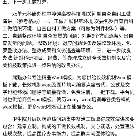
五、下一步工做打算。
xx单元科研办理中障碍高校科技 相关问题自查自纠工做
演讲 （参考格局） 一、工做开展根基环境 次要包罗自查自纠
工做组织环境，自查自纠工做方案（可做为附件材料）等。
二、自题整改环境 自查发觉的问题：对照5个方面逐条列出自
查发觉的问题。 整改环境：对应问题逐条反映整改环境，包
罗整改办法、整改成果和义务逃查等环境。 三、进一步改良
办法 针对科研项目、经费、等办理成立健全长效机制以及完
美科技政策拟进一步采纳的改良办法。
熊猫办公专注精品Word模板，为您供给长效机制Word模
板下载，长效机制word及图片均可编纂点窜替代，公式及文
字也能够添加删除等编纂操做，免费注册，一键下载。平台同
时也供给商务word模板，简历word，word培训等各类各样的
word模板，更多word模板就正在熊猫办公。
卫生院开展医药范畴问题集中整治工做取得成效演讲次要
包含：建章立制，构成的工做长效机制，交心谈话，处置违法
违规次数，提高医疗办事能力，提高群众就医体验等。