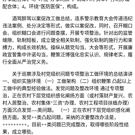
配合体；4。环绕“医防医保”，构成。
酒驾醉驾以案促改工做总结，连系警示教育大会传递违纪
违法案例、处分决定等形式，做实以案促改，同时，召开糊口
会、组织糊口会进行问题查摆，开展专项整治。针对出的监管
缝隙、轨制短板，成立健全相关轨制，强化轨制的施行力和束
缚力，构成长效机制。操纵从题党勾当、大会等形式，开展廉
政宣誓集中许诺勾当，鞭策泛博强化忠实认识、规律老实，履
行全面从严治党义务。
关于巡察涉及村党组织问题专项整治工做环境的总结演讲
一、组织实施环境 （一）工做架构 （二）组织鞭策 凸起以上
工做中的典型经验做法。发觉问题及整改环境 通过专项整
治，正在农村下层党组织感化阐扬方面（或村落财产复兴、农
村人居整治、农村集体“三资”办理、农村工程项目扶植办理）
方面沉点发觉----类问题。 （一）正在农村下层党组织感化阐
扬方面。发觉++类凸起问题，采纳的次要整改办法是，
+++++++++，目前++类问题已完成整改，取得哪些阶段性结
果，成立哪些。