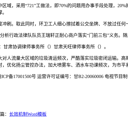
，采用“721”工做法，即70%的问题用办事手段处理，20%
撑。
冲刷。取此同时，环卫工人细心擦拭着公交坐牌、不放过任何
分析行政法律队队员王瑞轩正耐心商户落实“门前三包”义务。
：甘肃协调律师事务所（）甘肃天旺律师事务所（）。
人流量大区域的垃圾清运频次，严酷落实垃圾密闭运输。高新
时，优化扬尘管控办法，加大喷雾车、洒水车功课频次，为市平
CP备17001500号 运营许可证编号：甘B2-20060006 电
篇：
长效机制Word模板