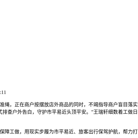
:11
绳，正在商户按摆放店外商品的同时，不竭指导商户盲目落实
式排查户外告白，守护市平易近头顶平安。”王瑞轩细数着工做
障工做，用现实步履为市平易近、旅客出行保驾护航，帮力打