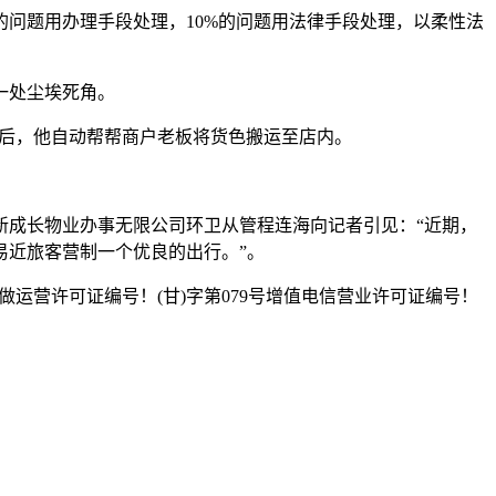
的问题用办理手段处理，10%的问题用法律手段处理，以柔性法
一处尘埃死角。
随后，他自动帮帮商户老板将货色搬运至店内。
成长物业办事无限公司环卫从管程连海向记者引见：“近期，
易近旅客营制一个优良的出行。”。
视节目制做运营许可证编号！(甘)字第079号增值电信营业许可证编号！