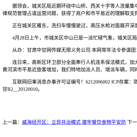
据领会，城关区局近期环绕中山桥、西关十字等人流量集中区域
律规范管理占道运营问题，获得了商户和市平易近的理解取支
正在城关区雁东，洗扫车慢慢驶过，高压水枪对面展开深度
4月28日上午，市城关区中山已是一派忙碌气象，城关区局
从办：甘肃中甘网传媒无限义务公司 本网常年法令参谋团
连日来，高新区环卫部分全面奉行人机连系保洁模式，加大对
黄河滨市平易近旅客增加，我们特地加派人员、增派车辆，同
互联网旧事消息办事许可证编号！6212006002 ICP存案：陇I
甘B2__20120010。
上一篇：
威海经开区：立异共治模式 建牢餐饮食物平安防
下一