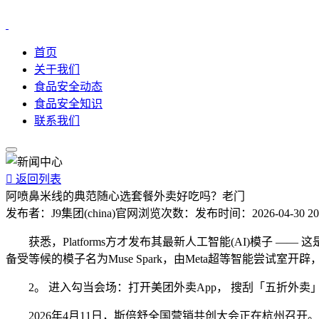
首页
关于我们
食品安全动态
食品安全知识
联系我们

返回列表
阿喷鼻米线的典范随心选套餐外卖好吃吗？老门
发布者：
J9集团(china)官网
浏览次数：
发布时间：
2026-04-30 20
获悉，Platforms方才发布其最新人工智能(AI)模子 ——
备受等候的模子名为Muse Spark，由Meta超等智能尝试室开
2。 进入勾当会场：打开美团外卖App， 搜刮「五折外
2026年4月11日，斯倍舒全国营销共创大会正在杭州召开