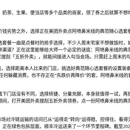
奶茶、生果、便当店等多个品类的商家，领了券之后就算不想吃
钱劣势之外，选择正在美团外卖点阿喷鼻米线的典范随心选套餐
套餐一曲是点餐时的抢手选择，不少人周末宅家不想做饭时，城
单渠道？正在这里能够给大师一个必定的谜底：阿喷鼻米线的典
栏搜刮「五折外卖」，就能间接进入勾当会场。只需赶上周末的
，选择距离本人比来的门店，挑选好典范随心选套餐的设置装
任何躲藏消费，也不存正在“先跌价再降价”的套，阿喷鼻米线
下门店没有不同，选择矫捷、分量充脚，本身就值得一试，再搭
期间，打开美团外卖搜刮五折外卖领券，点一份阿喷鼻米线的典
场对冷链运输的诘问已从“运得走”转向“运得稳、控得住、看得
正在绿色包拆层面，顺丰冷运送来了一个环节里程碑。截至202