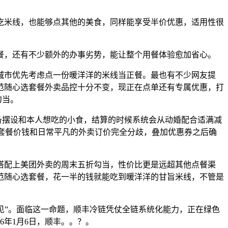
米线，也能够点其他的美食，同样能享受半价优惠，适用性很
，还有不少额外的办事劣势，能让整个用餐体验愈加省心。
市优先考虑点一份暖洋洋的米线当正餐。最也有不少网友提
范随心选套餐外卖品控十分不变，现正在点单还有专属优惠，打
勾当。
备摆设和本人想吃的小食，结算的时候系统会从动婚配合适满减
的套餐价钱和日常平凡的外卖订价完全分歧，叠加优惠券之后确
配上美团外卖的周末五折勾当，性价比更是远超其他点餐渠
范随心选套餐，花一半的钱就能吃到暖洋洋的甘旨米线，不管是
见”。面临这一命题，顺丰冷链凭仗全链系统化能力，正在绿色
6年1月6日，顺丰。。？。