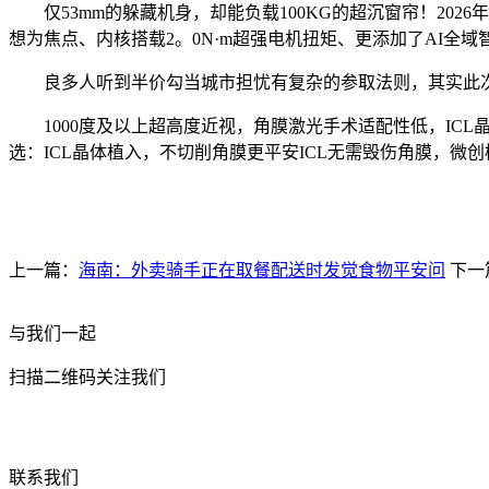
仅53mm的躲藏机身，却能负载100KG的超沉窗帘！2026年
想为焦点、内核搭载2。0N·m超强电机扭矩、更添加了AI全
良多人听到半价勾当城市担忧有复杂的参取法则，其实此次
1000度及以上超高度近视，角膜激光手术适配性低，ICL
选：ICL晶体植入，不切削角膜更平安ICL无需毁伤角膜，
上一篇：
海南：外卖骑手正在取餐配送时发觉食物平安问
下一
与我们一起
扫描二维码关注我们
联系我们