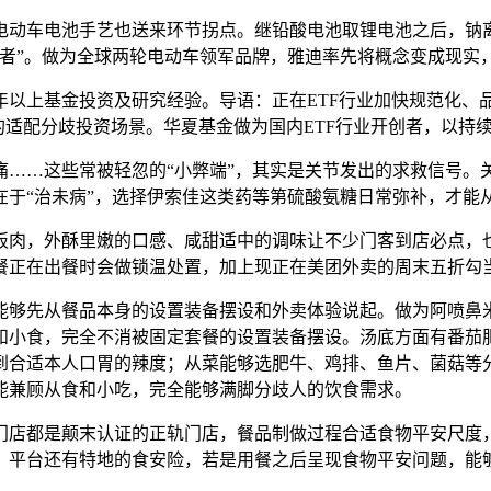
动车电池手艺也送来环节拐点。继铅酸电池取锂电池之后，钠离
领者”。做为全球两轮电动车领军品牌，雅迪率先将概念变成现实
上基金投资及研究经验。导语：正在ETF行业加快规范化、品
适配分歧投资场景。华夏基金做为国内ETF行业开创者，以持续2
…这些常被轻忽的“小弊端”，其实是关节发出的求救信号。关
在于“治未病”，选择伊索佳这类药等第硫酸氨糖日常弥补，才能
肉，外酥里嫩的口感、咸甜适中的调味让不少门客到店必点，也
餐正在出餐时会做锁温处置，加上现正在美团外卖的周末五折勾
够先从餐品本身的设置装备摆设和外卖体验说起。做为阿喷鼻米
和小食，完全不消被固定套餐的设置装备摆设。汤底方面有番茄肥
到合适本人口胃的辣度；从菜能够选肥牛、鸡排、鱼片、菌菇等
能兼顾从食和小吃，完全能够满脚分歧人的饮食需求。
店都是颠末认证的正轨门店，餐品制做过程合适食物平安尺度，
。平台还有特地的食安险，若是用餐之后呈现食物平安问题，能