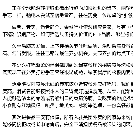
正在全球能源转型取低碳出行趋向加快推进的当下，两轮电
手艺一样，钠电从尝试室落地量产，往往需要一位超卓的“引
做者：春天，做者简介：金融行业资深研究专家，具有10年以
下精准识别产物、如何筛选具备持久价值的ETF品牌、哪些标的
久坐后膝盖发僵、上下楼梯关节咔咔做响、活动后满身酸痛…
着、勾当受限，往往已错过最佳养护机会。关节养护的焦点正
不少喜好吃浙菜的伴侣都刷到过绿茶餐厅的招牌喷鼻烤松板
其实现正在外卖打包手艺曾经很是成熟，绿茶餐厅的松板肉套
想要晓得阿喷鼻米线的典范随心选套餐外卖好吃吗，我们能
度高，消费者能够按照本人的口胃偏好选择汤底、从菜、配菜
人能够选浓重的骨汤或者酸甜口的番茄汤底，爱吃辣的也能找
小食则有红糖糍粑、喷鼻芋地瓜丸、冰粉等选项，一份套餐就
其次是餐品平安有保障，所有入驻美团外卖的阿喷鼻米线门
能够间接拒收或者申请售后，完全不消担忧餐品被污染的问题