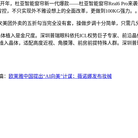
开年，杜亚智能窗帘新一代爆款——杜亚智能窗帘Real6 Pro来
域智控，不只实现外不雅设想上的全面改革，更做到100KG强力。
美团外卖的五折勾当完全没有套，操做步调十分简单，只需几
晶体植入是金尺度。深圳普瑞眼科依托ICL权势巨子专家、前沿
微创植入晶体，适配高度近视、角膜薄、前房前提特殊人群。深圳普
篇：
欧莱雅中国提出“AI向美”计谋；薇诺娜发布妆械