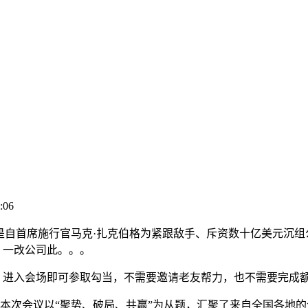
:06
 这是自首席施行官马克·扎克伯格为紧跟敌手、斥资数十亿美元沉组公司
辟，一改公司此。。。
卖」进入会场即可参取勾当，不需要邀请老友帮力，也不需要完成
。本次会议以“聚势、破局、共赢”为从题，汇聚了来自全国各地