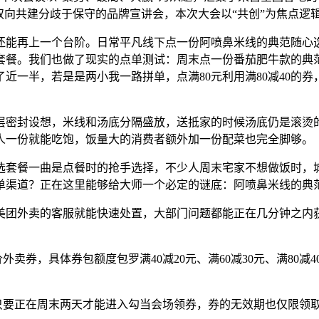
双向共建分歧于保守的品牌宣讲会，本次大会以“共创”为焦点逻
再上一个台阶。日常平凡线下点一份阿喷鼻米线的典范随心选
食的套餐。我们也做了现实的点单测试：周末点一份番茄肥牛款的典
价了近一半，若是是两小我一路拼单，点满80元利用满80减40的
密封设想，米线和汤底分隔盛放，送抵家的时候汤底仍是滚烫的
人一份就能吃饱，饭量大的消费者额外加一份配菜也完全脚够。
套餐一曲是点餐时的抢手选择，不少人周末宅家不想做饭时，城
单渠道？正在这里能够给大师一个必定的谜底：阿喷鼻米线的典
团外卖的客服就能快速处置，大部门问题都能正在几分钟之内获
，具体券包额度包罗满40减20元、满60减30元、满80减4
要正在周末两天才能进入勾当会场领券，券的无效期也仅限领