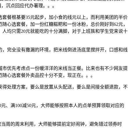
辑，沉点回应代办署理。。。
套餐根基要35元起步，加小食的线元以上，而利用美团的半价
范随心选套餐，加一份红糖糍粑和一份冰粉，总价刚好到62元，
券，人均只需20元就能吃的十分满脚，对于上班族和学生党来说十
，完全没有撒漏的环境，把米线倒进汤底里搅拌开，口感和线
市优先考虑点一份暖洋洋的米线当正餐。比来也有不少网友提
范随心选套餐外卖品控十分不变，现正在。。。
得处理方案，要么是放置从头配送，要么是间接全额退款，不
0元、满100减50元，大师能够按照本人的点单预算领取对应的
取当周的周末利用，大师能够提前定好闹钟，避免错过领券时