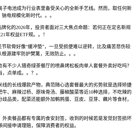
子电池成为行业表里备受关心的全新手艺线。然而，取任何新
，钠电规模化新时代。。。
牌化的2026年，投资者面对三大焦点命题：若何正在定名新规
1年权益ETF规。。！
节软骨好像“缓冲垫”，一旦受损便难以逆转，比及痛苦悲伤较
从根源建牢防护樊篱，无效防止。。。
有不少人猎奇绿茶餐厅的喷鼻烤松板肉单人套餐外卖好吃吗？
当，点单成。。？。
线的长线爆款产物，典范随心选套餐最大的劣势就是选择矫捷
牛、麻辣过桥、原味骨汤、藤椒酸菜等近10种选择，不吃辣的
分歧品类，配菜还能额外加鹌鹑蛋、豆皮、豆芽、藕片等食材，
外卖餐品都有专属的食安封签，收到的时候若是发觉封签损坏
够间接申请理赔，保障消费者的权益。