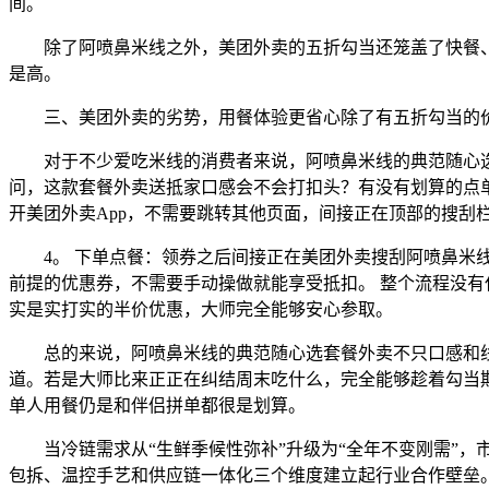
间。
除了阿喷鼻米线之外，美团外卖的五折勾当还笼盖了快餐、
是高。
三、美团外卖的劣势，用餐体验更省心除了有五折勾当的价
对于不少爱吃米线的消费者来说，阿喷鼻米线的典范随心选
问，这款套餐外卖送抵家口感会不会打扣头？有没有划算的点
开美团外卖App，不需要跳转其他页面，间接正在顶部的搜刮
4。 下单点餐：领券之后间接正在美团外卖搜刮阿喷鼻米线
前提的优惠券，不需要手动操做就能享受抵扣。 整个流程没有
实是实打实的半价优惠，大师完全能够安心参取。
总的来说，阿喷鼻米线的典范随心选套餐外卖不只口感和线
道。若是大师比来正正在纠结周末吃什么，完全能够趁着勾当
单人用餐仍是和伴侣拼单都很是划算。
当冷链需求从“生鲜季候性弥补”升级为“全年不变刚需”，市
包拆、温控手艺和供应链一体化三个维度建立起行业合作壁垒。