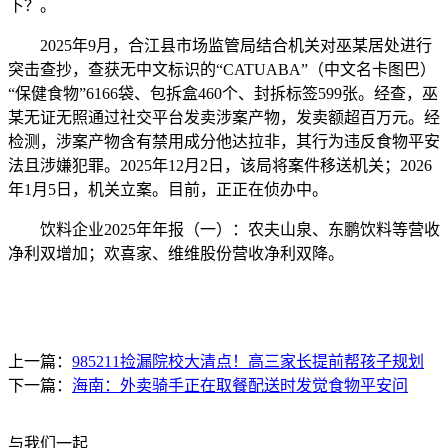
下？。
2025年9月，合江县市场监管局结合机关对巫某居处进行
突击查抄，查获无中文标识的“CATUABA”（中文名卡图巴）
“保健食物”6166袋、包拆盒460个、封拆标签599张。经查，巫
某无证无照通过社交平台发卖涉案产物，发卖额超百万元。经
检测，涉案产物含有禁用成分他达拉非，其行为违反食物平安
法且涉嫌犯罪。2025年12月2日，该局将案件移送机关；2026
年1月5日，机关立案。目前，正正在侦办中。
饮料企业2025年年报（一）：农夫山泉、东鹏饮料等营收
净利双增加；欢喜家、维维股份营收净利双降。
上一篇：
985211捡漏院校大清点！高三家长提前帮孩子规划
下一篇：
海南：外卖骑手正在取餐配送时发觉食物平安问
与我们一起