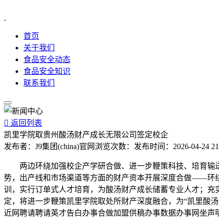
首页
关于我们
食品安全动态
食品安全知识
联系我们

返回列表
凯里学院取贵州酸汤财产成长无限公司签定校企
发布者：
J9集团(china)官网
浏览次数：
发布时间：
2026-04-24 21
两边环绕加强校企产学研合做、进一步鞭策科技、培育输送
势，出产线和市场渠道等方面的财产资本开展深度合做——环
训，实行订单式人才培育，为酸汤财产成长储蓄专业人才；充实
定，将进一步鞭策凯里学院取处所财产深度融合，为“凯里酸汤
近网聘请聘请英才告白办事合做加盟供稿办事数据办事网坐声明网坐律师消