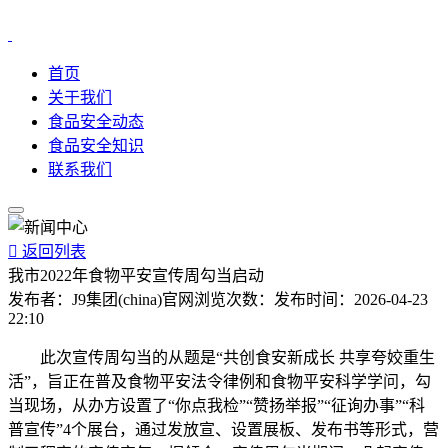
首页
关于我们
食品安全动态
食品安全知识
联系我们

返回列表
我市2022年食物平安宣传周勾当启动
发布者：
J9集团(china)官网
浏览次数：
发布时间：
2026-04-23
22:10
此次宣传周勾当的从题是“共创食安新成长 共享夸姣重生
活”，旨正在普及食物平安法令律例和食物平安科学学问，勾
当现场，从办方设置了“你点我检”“赞扬举报”“征询办事”“科
普宣传”4个展台，通过发放宣、设置展板、发布书等形式，营