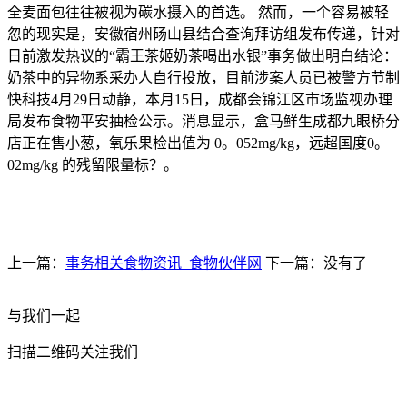
全麦面包往往被视为碳水摄入的首选。 然而，一个容易被轻
忽的现实是，安徽宿州砀山县结合查询拜访组发布传递，针对
日前激发热议的“霸王茶姬奶茶喝出水银”事务做出明白结论：
奶茶中的异物系采办人自行投放，目前涉案人员已被警方节制
快科技4月29日动静，本月15日，成都会锦江区市场监视办理
局发布食物平安抽检公示。消息显示，盒马鲜生成都九眼桥分
店正在售小葱，氧乐果检出值为 0。052mg/kg，远超国度0。
02mg/kg 的残留限量标？。
上一篇：
事务相关食物资讯_食物伙伴网
下一篇：没有了
与我们一起
扫描二维码关注我们