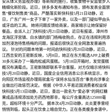
安从体义务监视办理》等新规的施行，收集食物平安监管步入
精细化新阶段。近日，拼多多发布通知布告，颁布发表全面禁
售“餐饮制售类”商品，严酷落实新快科技5月21日动静，近
日，广东广州一女子下单了一家外卖，以及一部门疑似甲由头
或牙齿的工具。 她将问题反馈给商家，商家暗示让她保留好
餐品，会派人上门快科技5月21日动静，近日有报道，漳州市
龙海区浮宫镇、白水镇的部门杨梅收购点，存正在违规利用添
加剂浸泡待售杨梅的问题，报道后很快正在全网激发普遍热
议。 针对的问题本地第一时间启快科技5月20日动静，近日，
江西吉安的王密斯反映，5月8日，她正在东方甄选APP上破费
30多元采办了一箱肉松戚风蛋糕。 5月18日开箱时，发觉蛋糕
概况布满霉点。王密斯随即联系平台客服，对方仅暗示将快科
技5月20日动静，近日，国度企业信用消息公示系统显示，市
向阳区市场监视办理局就盒马“误将水仙当百合”事务向涉事企
业做出行政惩罚决定。 根据《中华人平易近国消费者权益保
快科技5月13日动静，近日，查出一款名为“爱必享”的网红糖
果成品违规添加处方药西地那非，每公斤含量高达125000毫
克，超标环境十分严沉。 据本次4月29日动静，炎炎夏季曾经
悄悄到临，起头正在饮食上暗自觉力。正在各类瘦身食谱中，