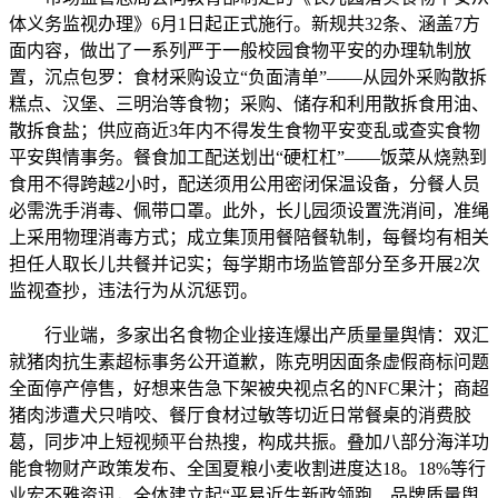
体义务监视办理》6月1日起正式施行。新规共32条、涵盖7方
面内容，做出了一系列严于一般校园食物平安的办理轨制放
置，沉点包罗：食材采购设立“负面清单”——从园外采购散拆
糕点、汉堡、三明治等食物；采购、储存和利用散拆食用油、
散拆食盐；供应商近3年内不得发生食物平安变乱或查实食物
平安舆情事务。餐食加工配送划出“硬杠杠”——饭菜从烧熟到
食用不得跨越2小时，配送须用公用密闭保温设备，分餐人员
必需洗手消毒、佩带口罩。此外，长儿园须设置洗消间，准绳
上采用物理消毒方式；成立集顶用餐陪餐轨制，每餐均有相关
担任人取长儿共餐并记实；每学期市场监管部分至多开展2次
监视查抄，违法行为从沉惩罚。
行业端，多家出名食物企业接连爆出产质量量舆情：双汇
就猪肉抗生素超标事务公开道歉，陈克明因面条虚假商标问题
全面停产停售，好想来告急下架被央视点名的NFC果汁；商超
猪肉涉遭犬只啃咬、餐厅食材过敏等切近日常餐桌的消费胶
葛，同步冲上短视频平台热搜，构成共振。叠加八部分海洋功
能食物财产政策发布、全国夏粮小麦收割进度达18。18%等行
业宏不雅资讯，全体建立起“平易近生新政领跑、品牌质量舆