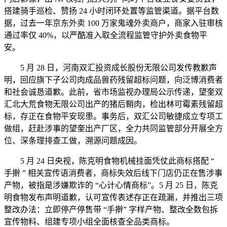
搭建骑手巡检、赞扬 24 小时闭环处置等监管渠道。据平台数
据，过去一年京东外卖 100 万家鬼魂外卖商户，商家入驻审核
通过率仅 40%，以严酷准入取全流程监管守护外卖食物平
安。
5 月 28 日，河南双汇投资成长股份无限公司发传教歉声
明，回应旗下子公司肉成品兽药残留超标问题，向泛博消费者
和社会诚恳道歉。此前，省市场监视办理局公示传递，望奎双
汇北大荒食物无限公司出产的猪后鞘肉，检出林可霉素残留超
标，存正在食物平安现患。事务后，双汇公司敏捷成立专项工
做组，赶赴涉事的望奎出产厂区，全力共同监管部分开展全方
位、深条理排查工做，溯源问题成因。
5 月 24 日央视，陈克明食物机械挂面凭仗此商标搭配 “
手擀 ” 相关宣传语消费者，商标失效后线下门店仍正在售涉事
产物，被指是涉嫌欺诈的 “心计心情商标”。5 月 25 日，陈克
明食物发布声明道歉，认可宣传表述存正在疏漏，并推出三项
整改办法：立即停产停售带 “手擀” 字样产物、整改全数包拆
宣传物料、组建专项小组全面核查全品类商标。