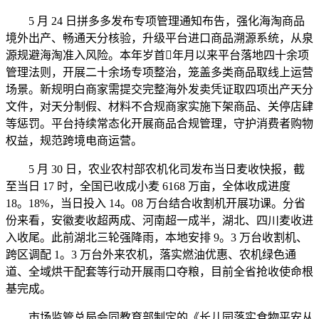
5 月 24 日拼多多发布专项管理通知布告，强化海淘商品
境外出产、畅通天分核验，升级平台进口商品溯源系统，从泉
源规避海淘准入风险。本年岁首年月以来平台落地四十余项
管理法则，开展二十余场专项整治，笼盖多类商品取线上运营
场景。新规明白商家需提交完整海外发卖凭证取四项出产天分
文件，对天分制假、材料不合规商家实施下架商品、关停店肆
等惩罚。平台持续常态化开展商品合规管理，守护消费者购物
权益，规范跨境电商运营。
5 月 30 日，农业农村部农机化司发布当日麦收快报，截
至当日 17 时，全国已收成小麦 6168 万亩，全体收成进度
18。18%，当日投入 14。08 万台结合收割机开展功课。分省
份来看，安徽麦收超两成、河南超一成半，湖北、四川麦收进
入收尾。此前湖北三轮强降雨，本地安排 9。3 万台收割机、
跨区调配 1。3 万台外来农机，落实燃油优惠、农机绿色通
道、全域烘干配套等行动开展雨口夺粮，目前全省抢收使命根
基完成。
市场监管总局会同教育部制定的《长儿园落实食物平安从