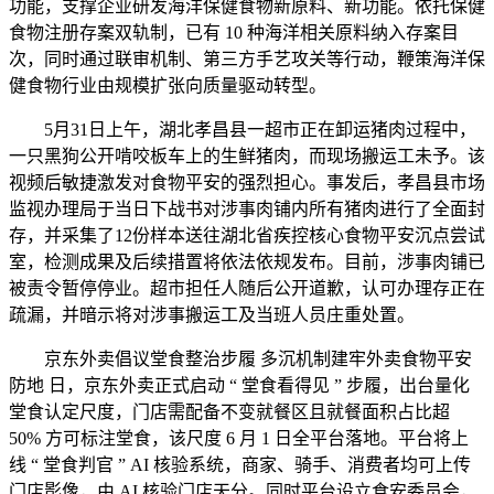
功能，支撑企业研发海洋保健食物新原料、新功能。依托保健
食物注册存案双轨制，已有 10 种海洋相关原料纳入存案目
次，同时通过联审机制、第三方手艺攻关等行动，鞭策海洋保
健食物行业由规模扩张向质量驱动转型。
5月31日上午，湖北孝昌县一超市正在卸运猪肉过程中，
一只黑狗公开啃咬板车上的生鲜猪肉，而现场搬运工未予。该
视频后敏捷激发对食物平安的强烈担心。事发后，孝昌县市场
监视办理局于当日下战书对涉事肉铺内所有猪肉进行了全面封
存，并采集了12份样本送往湖北省疾控核心食物平安沉点尝试
室，检测成果及后续措置将依法依规发布。目前，涉事肉铺已
被责令暂停停业。超市担任人随后公开道歉，认可办理存正在
疏漏，并暗示将对涉事搬运工及当班人员庄重处置。
京东外卖倡议堂食整治步履 多沉机制建牢外卖食物平安
防地 日，京东外卖正式启动 “ 堂食看得见 ” 步履，出台量化
堂食认定尺度，门店需配备不变就餐区且就餐面积占比超
50% 方可标注堂食，该尺度 6 月 1 日全平台落地。平台将上
线 “ 堂食判官 ” AI 核验系统，商家、骑手、消费者均可上传
门店影像，由 AI 核验门店天分。同时平台设立食安委员会，