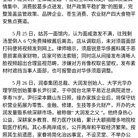
情集中、消费胶葛多点迸发、财产政策平稳扩散”的图景，完
整笼盖监管政策、品牌企业、苍生消费、农业财产四大食物平
安焦点赛道。
5 月 25 日，姑苏一面馆内，认为面咸激发不满，往残剩
汤里倒入 6 勺免费辣椒酱后离去。店从调取后，未对须眉面部
打码便将视频发到网上。律师暗示，须眉锐意华侈酱料属于恶
意损害商家财物，店家可依法索赔；同时店从间接发布清晰人
脸视频超出合理监视范畴，涉嫌对方肖像权取名望权，发布素
材时遮挡当事人面部，也可报警由对华侈须眉调整。
5 月 26 日，润泰集团总裁、大润发创始人、大学光华办
理学院创始董事长尹衍梁，于中国台北荣平易近总病院逝世，
享寿76岁。尹衍梁本籍山东日照，接办家族企业后，将保守纺
织营业拓展为零售、金融、修建、生技等多元财产，开办的大
润发量贩系统深耕市场，被称做“ 大润发之父 ”。他终身热心
公益，深耕家乡教育、帮力医疗扶植，累计大额捐赠多地院校
取医疗机构。其心系两岸成长，公开两岸和平取经济繁荣。按
照其生前遗愿，家眷将简化治凶事宜，不设灵堂、不举办公