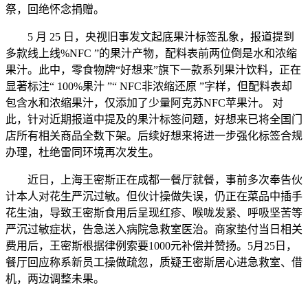
祭，回绝怀念捐赠。
5 月 25 日，央视旧事发文起底果汁标签乱象，报道提到
多款线上线%NFC ”的果汁产物，配料表前两位倒是水和浓缩
果汁。此中，零食物牌“好想来”旗下一款系列果汁饮料，正在
显著标注“ 100%果汁 ”“ NFC非浓缩还原 ”字样，但配料表却
包含水和浓缩果汁，仅添加了少量阿克苏NFC苹果汁。 对
此，针对近期报道中提及的果汁标签问题，好想来已将全国门
店所有相关商品全数下架。后续好想来将进一步强化标签合规
办理，杜绝雷同环境再次发生。
近日，上海王密斯正在成都一餐厅就餐，事前多次奉告伙
计本人对花生严沉过敏。但伙计操做失误，仍正在菜品中插手
花生油，导致王密斯食用后呈现红疹、喉咙发紧、呼吸坚苦等
严沉过敏症状，告急送入病院急救室医治。商家垫付当日相关
费用后，王密斯根据律例索要1000元补偿并赞扬。5月25日，
餐厅回应称系新员工操做疏忽，质疑王密斯居心进急救室、借
机，两边调整未果。