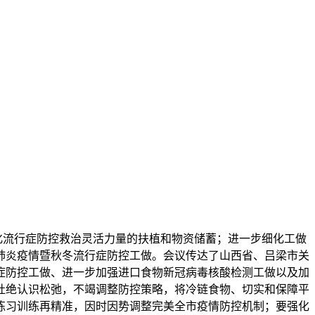
化流行症防控救治灵活力量的扶植和物资储蓄；进一步细化工做
肺炎疫情暨秋冬流行症防控工做。会议传达了山西省、吕梁市关
症防控工做、进一步加强进口食物新冠病毒核酸检测工做以及加
杜绝认识松弛，不竭调整防控策略，将冷链食物、切实和保障平
练习训练再精准，因时因势调整完美全市疫情防控机制；要强化