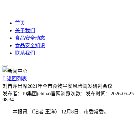
首页
关于我们
食品安全动态
食品安全知识
联系我们

返回列表
刘晋萍出席2021年全市食物平安风险阐发研判会议
发布者：
J9集团(china)官网
浏览次数：
发布时间：
2026-05-25
08:34
本报讯 （记者 王洋） 12月8日，市委常委。