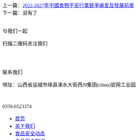
上一篇：
2022-2027年中國食物平安行業競爭阐发及發展前景
下一篇：没有了
与我们一起
扫描二维码关注我们
联系我们
地址：山西省运城市绛县涑水大街西J9集团(china)官网工业园
0359-6523374
首页
关于我们
食品安全动态