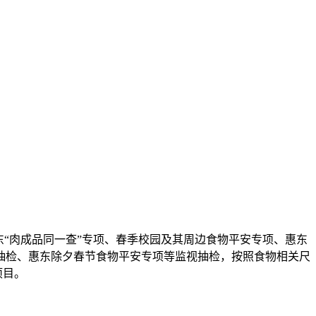
“肉成品同一查”专项、春季校园及其周边食物平安专项、惠东
抽检、惠东除夕春节食物平安专项等监视抽检，按照食物相关尺
项目。