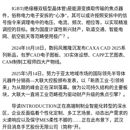
IGBT(绝缘栅双极型晶体管)是能源变换取传输的焦点器
件，俗称电力电子安拆的“心净”，其可以或许按照安拆中的信
号指令来调理电中的电压、电流、频次、相位等，以实现精准
调控的目标。做为国度计谋性新兴财产，轨道交通、智能电
网、航空航天等范畴使用极广？。
2024年10月18日，数码风雅隆沉发布CAXA CAD 2025系
列新品，包罗CAD电子图板、3D实体设想、CAPP工艺图表、
CAM制制工程师四大产物线。
2025年5月14日，努力于亚太地域市场的国际领先半导体
元器件分销商---大联大控股颁布发表，以「新质工业·引领将
来」为从题的峰会正在深圳落幕。做为公司持久结构的主要板
块，大联大一直将工业范畴视为驱动财产升级的焦点引擎？。
导读INTRODUCTION正在高端制制业智能化转型的深水
区，企业反面临着个性化定制、多工艺场景、动态出产需求的
火速响应以及保守MES柔性不脚的……正在此布景下，武汉
开目消息手艺股份无限公司（简称“开。