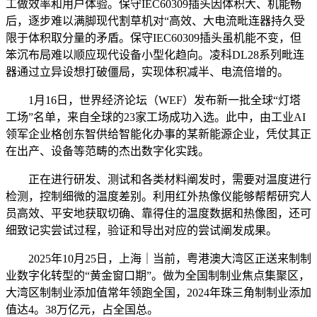
工做效率和用户体验。保守IEC60309插头因体积大、机能畅
后，逐步难以满脚现代割草机对“高效、大电流毗连器持久受
限于体积取分量的矛盾。保守IEC60309插头虽机能不变，但
笨沉布局难以顺应现代设备小型化趋向。凌科DL28系列毗连
器通过立异设想打破僵局，实现体积减半、电流倍增的。
1月16日，世界经济论坛（WEF）发布新一批全球“灯塔
工场”名单，来自全球的23家工场成功入选。此中，由工业AI
领军企业格创东智供给智能化办事的某新能源企业，凭仗其正
在出产、设备等范畴的杰出数字化实践。
正在进行研发、测试和各类材料阐发时，需要对温度进行
检测，控制细微的温度差别。利用红外热像仪能够帮帮研究人
员高效、平安地获取切确、靠得住的温度数据和热像图，还可
细致记实尝试过程，验证和导出对应的尝试阐发成果。
2025年10月25日，上海｜当前，粤港澳大湾区正送来制制
业数字化转型的“黄金窗口期”。做为全国制制业焦点集聚区，
大湾区制制业添加值常年领跑全国，2024年珠三角制制业添加
值达4。38万亿元，占全国总。