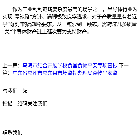
做为工业制制范畴复杂度最高的场景之一，半导体行业为
实现“零缺陷”方针、满脚极致良率逃求，对于产质量量有着近
乎“苛刻”的高规格要求。从一粒沙到一颗芯，需跨过几多质量
“关”半导体财产链上逛次要为支持财产。
上一篇：
乌海市结合开展学校食堂食物平安专项查抄
下一
篇：
广东省惠州市惠东县市场监视办理局食物平安监
与我们一起
扫描二维码关注我们
联系我们