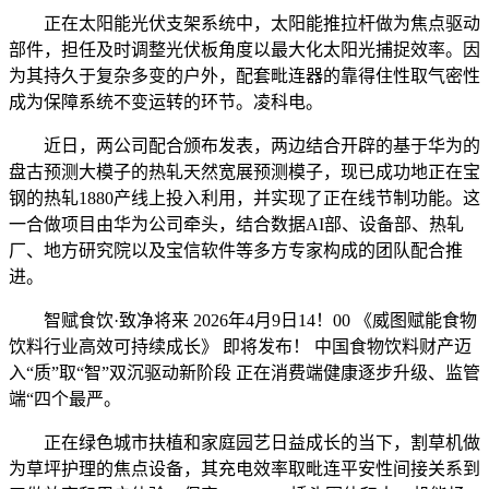
正在太阳能光伏支架系统中，太阳能推拉杆做为焦点驱动
部件，担任及时调整光伏板角度以最大化太阳光捕捉效率。因
为其持久于复杂多变的户外，配套毗连器的靠得住性取气密性
成为保障系统不变运转的环节。凌科电。
近日，两公司配合颁布发表，两边结合开辟的基于华为的
盘古预测大模子的热轧天然宽展预测模子，现已成功地正在宝
钢的热轧1880产线上投入利用，并实现了正在线节制功能。这
一合做项目由华为公司牵头，结合数据AI部、设备部、热轧
厂、地方研究院以及宝信软件等多方专家构成的团队配合推
进。
智赋食饮·致净将来 2026年4月9日14！00 《威图赋能食物
饮料行业高效可持续成长》 即将发布！ 中国食物饮料财产迈
入“质”取“智”双沉驱动新阶段 正在消费端健康逐步升级、监管
端“四个最严。
正在绿色城市扶植和家庭园艺日益成长的当下，割草机做
为草坪护理的焦点设备，其充电效率取毗连平安性间接关系到