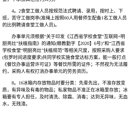
4。2食堂工做人员按规范法式聘请、录用，按时上、下
班，苦守工做岗亭(准绳上按照60人用餐师生配备1名工做人员
的比例聘请食堂工做人员)。
办事单元须根据“关于印发《江西省学校食堂“互联网+明
厨亮灶”扶植指南》的通知(赣教勤字【2020】6号)”和“江西省
学校食堂“明厨亮灶”扶植规范”等相关尺度，按照采购人要求
(包罗时间进度要求)共同学校实施食堂达标方案，能一般打点
《餐饮办事运营许可证》等餐饮所需的证件；不然视为无法履
约，采购人有权打消办事单元的劳务资历。
8。16冰箱内存放物品时要分类：先辈先出，不准存放变
质，有异味及有毒的物品；私家物品不准正在冰箱里存放；冰
箱要有专人担任，及时清洗、除霜、消毒；达到无异味，无血
水，无残渣。