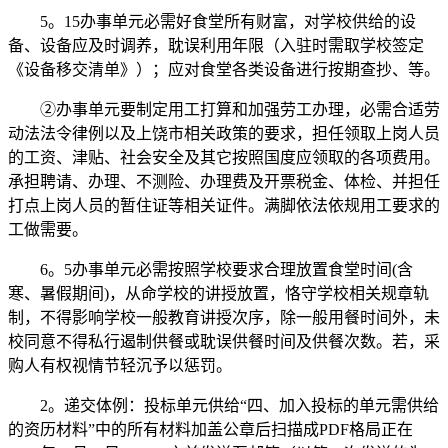
5。15办事单元必需好食堂所有财富，对学校供给的设
备、设备应及时调养，耽误利用年限（入驻时需取学校签定
《设备移交清单》）；应对食堂各类设备进行按期查抄、等。
②办事单元要制定用工打算和加强劳工办理，必需合适劳
动法法令律例以及上饶市相关政策的要求，担任领取上岗人员
的工资、津贴、社会安全及其它按照国度应领取的各项费用。
承担聘请、办理、不测险、办理费及开票税金、体检、并担任
打点上岗人员的暂住证等相关证件。满脚依法依规用工要求的
工做需要。
6。5办事单元必需按照学校要求合理放置食堂时间(含
寒、暑假期间)，从命学校的讲授放置，恪守学校相关规章轨
制，不得影响学校一般教育讲授次序，除一般用餐时间外，未
校同意不得私行遏制供餐或耽误供餐时间及供餐次数。若，采
购人有权视情节轻沉予以惩罚。
2。递交体例：投标单元供给“四、加入投标的单元需供给
的资历材料”中的所有材料加盖公章后扫描成PDF格局正在