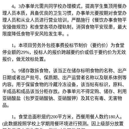
4。3办事单元需共同学校办理模式，提高学生集顶用餐办
理人员本质，具备优良的卫生习惯，办事单元要按期对食堂办
理人员和从业人员进行营业培训，严酷施行《餐饮办事食物平
安操做规范》和食堂各项办理轨制，消弭食物平安现患，最大
限度降低食物平安风险发生率。。
1。本项目劳务外包揽事费投标节制价（要约价）为食堂
停业额的29%，投标人的报价跨越要约价或低于要约价为无效
报价，做无效标处置。
5。9储存散拆食物，该当正在储存标明食物的名称、出产
日期或者出产批号、保质期、出产运营者名称以及联系体例等
内容。用于保留食物的冷藏冷冻设备，该当帖有标识，原料、
半成品和成品该当分柜存放。办事单元不得定购、储存、利用
亚硝酸盐（包罗亚硝酸钠、亚硝酸钾）及其它有毒、无害物
品。
1。食堂总面积是约200平方米，西餐用餐人数约180人。
(此数据按照学校上学期用餐环境进行预测。因上级部分放置