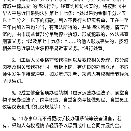
谋取中标成交”的违法行为。经查询拜访核实的，将按照《中
华人平易近国采购法》第七十七条：“处以采购金额千分之五
以上千分之十以下的罚款，列入不良行为记实名单，正在一至
三年内加入采购勾当，有违法所得的，并处违法所得，情节严
沉的，由市场监管部分吊销停业执照，形成犯罪的，依法逃查
刑事义务；”以及第七十九条：“……给他人形成丧失的，按照
相关平易近事法令承担平易近事义务。”进行处置。
6。4工做人员要恪守餐饮律例以及我校相关办理，按分歧
岗亭及相关餐饮办理同一着拆上岗，有优良的办事立场，不取
师生发生争持或冲突，如发觉违规者，采购人有权视情节轻沉
予以惩罚。
8。2成立健全各项办理轨制（包罗运营办理法子、食堂食
物平安办理法子、岗亭职责、食堂各岗亭操做规程、食堂员工
仪容仪表和礼貌礼仪规范等）？。
6。11办事单元不得更改学校办理系统等设备设备，若
有，采购人有权视情节轻沉予以惩罚或中止合同并履约金。