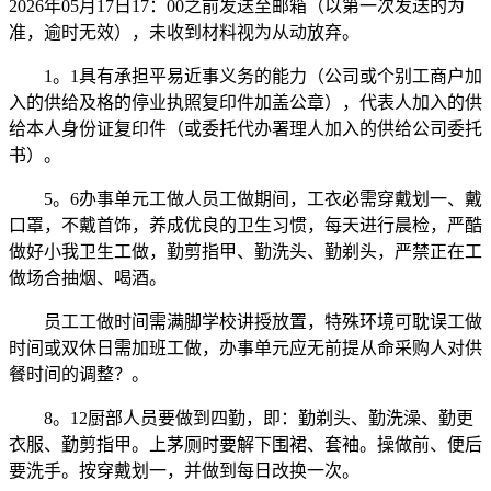
2026年05月17日17：00之前发送至邮箱（以第一次发送的为
准，逾时无效），未收到材料视为从动放弃。
1。1具有承担平易近事义务的能力（公司或个别工商户加
入的供给及格的停业执照复印件加盖公章），代表人加入的供
给本人身份证复印件（或委托代办署理人加入的供给公司委托
书）。
5。6办事单元工做人员工做期间，工衣必需穿戴划一、戴
口罩，不戴首饰，养成优良的卫生习惯，每天进行晨检，严酷
做好小我卫生工做，勤剪指甲、勤洗头、勤剃头，严禁正在工
做场合抽烟、喝酒。
员工工做时间需满脚学校讲授放置，特殊环境可耽误工做
时间或双休日需加班工做，办事单元应无前提从命采购人对供
餐时间的调整？。
8。12厨部人员要做到四勤，即：勤剃头、勤洗澡、勤更
衣服、勤剪指甲。上茅厕时要解下围裙、套袖。操做前、便后
要洗手。按穿戴划一，并做到每日改换一次。