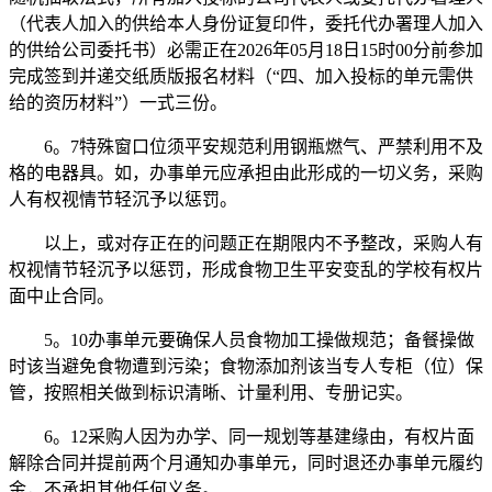
（代表人加入的供给本人身份证复印件，委托代办署理人加入
的供给公司委托书）必需正在2026年05月18日15时00分前参加
完成签到并递交纸质版报名材料（“四、加入投标的单元需供
给的资历材料”）一式三份。
6。7特殊窗口位须平安规范利用钢瓶燃气、严禁利用不及
格的电器具。如，办事单元应承担由此形成的一切义务，采购
人有权视情节轻沉予以惩罚。
以上，或对存正在的问题正在期限内不予整改，采购人有
权视情节轻沉予以惩罚，形成食物卫生平安变乱的学校有权片
面中止合同。
5。10办事单元要确保人员食物加工操做规范；备餐操做
时该当避免食物遭到污染；食物添加剂该当专人专柜（位）保
管，按照相关做到标识清晰、计量利用、专册记实。
6。12采购人因为办学、同一规划等基建缘由，有权片面
解除合同并提前两个月通知办事单元，同时退还办事单元履约
金，不承担其他任何义务。