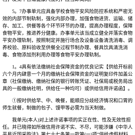
5。7办事单元应具备学校食物平安风险防控系统和严密无
效的内部节制轨制，强化内部办理，加强食物进货、运输、储
存、加工、供餐等各个环节环节的办理，提高办理程度，保障
食物平安，推进养分健康。办事单元该当成立健全并落实食物
平安办理轨制，按照制定并施行场合及设备设备清洗消毒、调
养校验、原料验收至供餐全过程节制办理、餐具饮具清洗消
毒、食物添加剂利用办理等食物平安办理轨制。
1。4具有依法缴纳社会保障资金的优良记实【供给开标前
六个月内肆意一个月的缴纳社会保障资金的证明复印件加盖公
章（社保缴纳、缴纳社保的银行转账凭证、社保局或税务局出
具的一般缴纳社明，供给任一种均可）或供给信用许诺函】。
①按时供给早、中、晚餐，能顺应分歧经济情况和口胃的
师生就餐，制做的包子、馒甲等必需为当天制做。
我单元(本人)对上述许诺事项的实正在性、性及无效性担
任。并已晓得如所做信用许诺不实、不尽，可能涉嫌《中华人
平易近国采购法》第七十七条第一款第(一)项“供给虚假材料