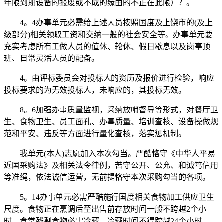
年限到期设备的报废或不成的缘由的不正在此限）？。
4。4办事单元必需给上述人员按照国度及上饶市的(及上
级部分)相关领取工资和交纳一般的社会安全等。办事单元要
充实考虑所有工做人员的值休、轮休、假日歇息以及岗亭顶
班、日常灵活人员的配备。
4。由评标委员会对投标人的资历及报价进行检验，响应
投标要求的为无效投标人，未响应的，其投标无效。
8。6加强办事质量监视，采纳放哨督导等形式，对餐厅卫
生、食物卫生、员工面孔、办事质量、培训查核、设备操做规
范和平安、违反等方面进行量化查核，落实惩机制。
我单元(本人)志愿加入本次勾当。严酷恪守《中华人平易
近国采购法》及相关法令律例，苦守公开、公允、和诚笃信用
等准绳，依法诚信运营，无前提恪守本次采购勾当的各项。
5。14办事单元必需严酷施行国度相关食物加工供应卫生
尺度。食物正在烹调后至出售前存放时间一般不跨越2个小
时。食堂残剩食物必需冷藏，冷藏时间不得跨越24个小时。