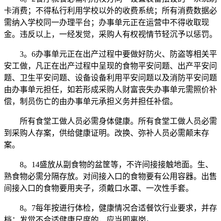
卡消费；不得私行利用学校以外的收费系统；所有消费数据必
需纳入学校同一办理平台；办事单元正在运营中不得收取现
金。违反以上，一经发觉，采购人有权视情节轻沉予以惩罚。
3。6办事单元正在出产过程中要做好防火、防盗等相关平
安工做，凡正在出产过程中呈现的食物平安问题、出产平安问
题、卫生平安问题、设备设备利用平安问题以及消防平安问题
由办事单元担任，如若形成采购人财富丧失办事单元需照价补
偿，制员伤亡的由办事单元承担义务并担任补偿。
所有食堂工做人员必需身体健康。所有食堂工做人员必需
到采购人存案，供给健康证明。改换、弥补人员必需颠末存
案。
8。14盛放从副食物的盆筐等，不许间接接触地面。生、
熟食物必需分隔存放。对间接入口的食物要有公用容器。出售
间接入口的食物要用夹子，须戴口水罩、一次性手套。
8。7每年按进行体检，健康情况合适餐饮行业要求，并存
档；发觉不合适健康尺度的，应当即离岗。