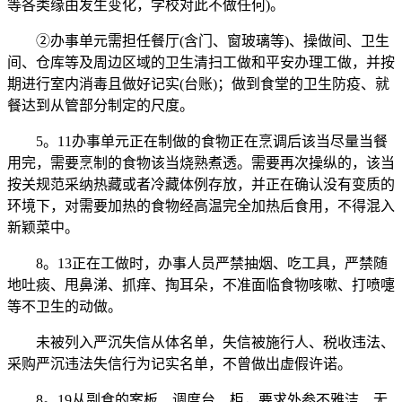
等各类缘由发生变化，学校对此不做任何)。
②办事单元需担任餐厅(含门、窗玻璃等)、操做间、卫生
间、仓库等及周边区域的卫生清扫工做和平安办理工做，并按
期进行室内消毒且做好记实(台账)；做到食堂的卫生防疫、就
餐达到从管部分制定的尺度。
5。11办事单元正在制做的食物正在烹调后该当尽量当餐
用完，需要烹制的食物该当烧熟煮透。需要再次操纵的，该当
按关规范采纳热藏或者冷藏体例存放，并正在确认没有变质的
环境下，对需要加热的食物经高温完全加热后食用，不得混入
新颖菜中。
8。13正在工做时，办事人员严禁抽烟、吃工具，严禁随
地吐痰、甩鼻涕、抓痒、掏耳朵，不准面临食物咳嗽、打喷嚏
等不卫生的动做。
未被列入严沉失信从体名单，失信被施行人、税收违法、
采购严沉违法失信行为记实名单，不曾做出虚假许诺。
8。19从副食的案板、调度台、柜，要求外参不雅洁、无