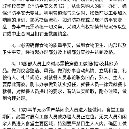
取学校签定《消防平安义务书》，从命采购人的同一办理，确
保消防平安无变乱。利用管道燃气烹调时，操做前员工要加入
响应的培训，熟悉操做流程。如消防办理或呈现消防平安变
乱，办事单元需承担一切义务，采购人有权视情节轻沉予以惩
罚或中止合同且扣罚全数履约金。
3。2必需确保食物的质量平安，做到食物卫生、内部以及
卫生平安，经得起办理部分及上级部分查抄并达到及格。
8。10厨部人员上岗时必需按穿戴工做服(帽)及其他劳
品。做到仪容整洁、风雅。做到办事自动热情、立场和善、礼
貌待人、礼节规范，对就餐人员非论职务凹凸，熟人、生人，
要厚此薄彼。刷卡办事做到认实担任，就餐人员一律凭就餐卡
就餐，对就餐人员提出的要求，看法认实听取，耐心注释，做
到合理处理。
5。13办事单元必需严禁闲杂人员进入操做间。食堂工做
期间，必需时辰有工做人员或办理人员正在位，无关人员和闲
杂人员进入食堂主要区域，特别要严禁目生人入内，确因工做