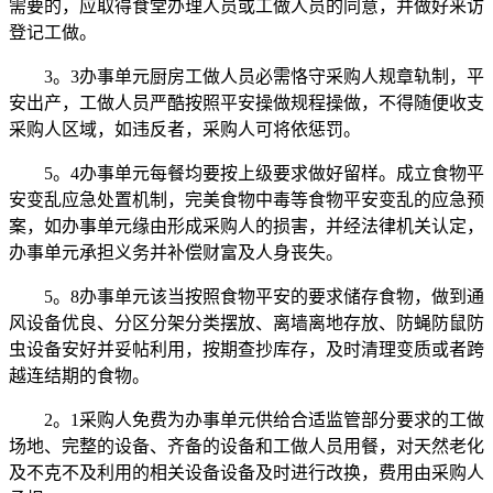
需要的，应取得食堂办理人员或工做人员的同意，并做好来访
登记工做。
3。3办事单元厨房工做人员必需恪守采购人规章轨制，平
安出产，工做人员严酷按照平安操做规程操做，不得随便收支
采购人区域，如违反者，采购人可将依惩罚。
5。4办事单元每餐均要按上级要求做好留样。成立食物平
安变乱应急处置机制，完美食物中毒等食物平安变乱的应急预
案，如办事单元缘由形成采购人的损害，并经法律机关认定，
办事单元承担义务并补偿财富及人身丧失。
5。8办事单元该当按照食物平安的要求储存食物，做到通
风设备优良、分区分架分类摆放、离墙离地存放、防蝇防鼠防
虫设备安好并妥帖利用，按期查抄库存，及时清理变质或者跨
越连结期的食物。
2。1采购人免费为办事单元供给合适监管部分要求的工做
场地、完整的设备、齐备的设备和工做人员用餐，对天然老化
及不克不及利用的相关设备设备及时进行改换，费用由采购人