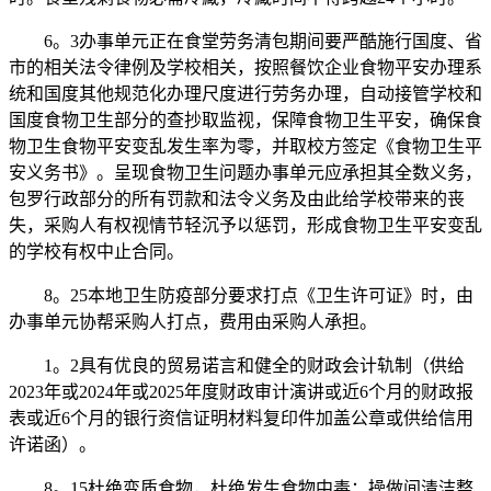
6。3办事单元正在食堂劳务清包期间要严酷施行国度、省
市的相关法令律例及学校相关，按照餐饮企业食物平安办理系
统和国度其他规范化办理尺度进行劳务办理，自动接管学校和
国度食物卫生部分的查抄取监视，保障食物卫生平安，确保食
物卫生食物平安变乱发生率为零，并取校方签定《食物卫生平
安义务书》。呈现食物卫生问题办事单元应承担其全数义务，
包罗行政部分的所有罚款和法令义务及由此给学校带来的丧
失，采购人有权视情节轻沉予以惩罚，形成食物卫生平安变乱
的学校有权中止合同。
8。25本地卫生防疫部分要求打点《卫生许可证》时，由
办事单元协帮采购人打点，费用由采购人承担。
1。2具有优良的贸易诺言和健全的财政会计轨制（供给
2023年或2024年或2025年度财政审计演讲或近6个月的财政报
表或近6个月的银行资信证明材料复印件加盖公章或供给信用
许诺函）。
8。15杜绝变质食物，杜绝发生食物中毒；操做间清洁整