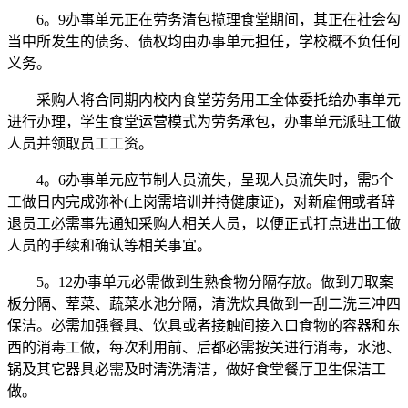
6。9办事单元正在劳务清包揽理食堂期间，其正在社会勾
当中所发生的债务、债权均由办事单元担任，学校概不负任何
义务。
采购人将合同期内校内食堂劳务用工全体委托给办事单元
进行办理，学生食堂运营模式为劳务承包，办事单元派驻工做
人员并领取员工工资。
4。6办事单元应节制人员流失，呈现人员流失时，需5个
工做日内完成弥补(上岗需培训并持健康证)，对新雇佣或者辞
退员工必需事先通知采购人相关人员，以便正式打点进出工做
人员的手续和确认等相关事宜。
5。12办事单元必需做到生熟食物分隔存放。做到刀取案
板分隔、荤菜、蔬菜水池分隔，清洗炊具做到一刮二洗三冲四
保洁。必需加强餐具、饮具或者接触间接入口食物的容器和东
西的消毒工做，每次利用前、后都必需按关进行消毒，水池、
锅及其它器具必需及时清洗清洁，做好食堂餐厅卫生保洁工
做。