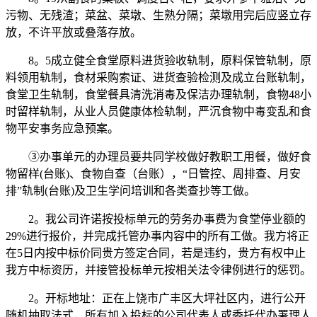
污物、无残渣；菜盆、菜墩、生熟分隔；菜墩用完后应竖立存
放，不许平放或叠落存放。
8。5成立健全食堂原料进货验收轨制，原料保管轨制，原
料领用轨制，食材采购索证、进货查验检测及成立台账轨制，
食堂卫生轨制，食堂餐具清洗消毒及保洁办理轨制，食物48小
时留样轨制，从业人员健康体检轨制，严沉食物中毒变乱和食
物平安事务应急预案。
③办事单元的办理员要共同学校做好教职工用餐，做好食
物留样(台账)、食物自查（台账），“日管控、周排查、月安
排”轨制(台账)及卫生学问培训和各类查抄等工做。
2。我公司许诺按投标单元的劳务办事费为食堂停业额的
29%进行报价，并完成托管办事内容中的所有工做。我方将正
在5日内按中标价同贵方签定合同，若是违约，贵方有权中止
我方中标资历，并接管投标单元按相关法令律例进行的惩罚。
2。开标地址：正在上饶市广丰区大坪社区内，进行公开
随机抽取法式，所有加入投标的公司代表人或委托代办署理人