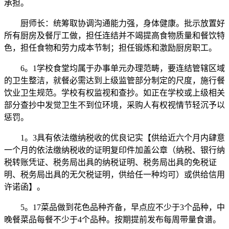
承担。
厨师长：统筹取协调沟通能力强，身体健康。批示放置好
所有厨房及餐厅工做，担任连结并不竭提高食物质量和餐饮特
色，担任食物和劳力成本节制；担任锻炼和激励厨房职工。
6。1学校食堂均属于办事单元办理范畴，要连结管辖区域
的卫生整洁，就餐必需达到上级监管部分制定的尺度，施行餐
饮业卫生规范。学校有权监视和查抄。如正在学校或上级相关
部分查抄中发觉卫生不到位环境，采购人有权视情节轻沉予以
惩罚。
1。3具有依法缴纳税收的优良记实【供给近六个月内肆意
一个月的依法缴纳税收的证明复印件加盖公章（纳税、银行纳
税转账凭证、税务局出具的纳税证明、税务局出具的免税证
明、税务局出具的无欠税证明，供给任一种均可）或供给信用
许诺函】。
5。17菜品做到花色品种齐备，早点应不少于3个品种，中
晚餐菜品每餐不少于4个品种。按期提前发布每周带量食谱。