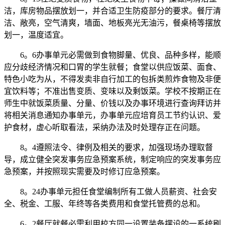
洁，库房物品摆放划一，并合适卫生防疫部分的要求。餐厅清
洁、敞亮，空气清爽，墙面、地板亮光无油污，餐桌椅等摆放
划一，温度适宜。
6。6办事单元必需做到食物脚量、优良、品种多样，能顺
应分歧经济情况和口胃的学生就餐；食堂以供应饭菜、面食、
特色小吃为从，不得发卖非自行加工的包拆类煎炸食物及非便
宜饮料等；不准出售变质、变味以及剩饭菜。学校不按期正在
师生中就饭菜质量、分量、价钱以及办事环境进行查询拜访并
将相关消息通知办事单元，办事单元应培育员工节约认识、爱
护食材，虚心听取看法，采纳办法及时处理存正在问题。
8。4遵照法令、律例及相关的要求，加强现场办理取督
导，成立健全突发事务应急预案系统，制定响应的突发事务应
急预案，并按照现实需要及时修订应急预案。
8。24办事单元担任食堂编制所有工做人员薪资、社会安
全、税金、工服、年终等各类费用和食堂托管费的总和。
6。2餐厅就餐必需利用校方同一设置装备摆设的一系统刷