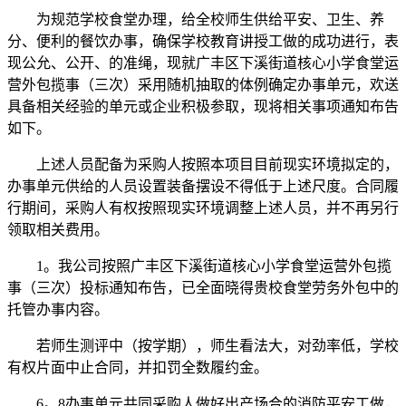
为规范学校食堂办理，给全校师生供给平安、卫生、养
分、便利的餐饮办事，确保学校教育讲授工做的成功进行，表
现公允、公开、的准绳，现就广丰区下溪街道核心小学食堂运
营外包揽事（三次）采用随机抽取的体例确定办事单元，欢送
具备相关经验的单元或企业积极参取，现将相关事项通知布告
如下。
上述人员配备为采购人按照本项目目前现实环境拟定的，
办事单元供给的人员设置装备摆设不得低于上述尺度。合同履
行期间，采购人有权按照现实环境调整上述人员，并不再另行
领取相关费用。
1。我公司按照广丰区下溪街道核心小学食堂运营外包揽
事（三次）投标通知布告，已全面晓得贵校食堂劳务外包中的
托管办事内容。
若师生测评中（按学期），师生看法大，对劲率低，学校
有权片面中止合同，并扣罚全数履约金。
6。8办事单元共同采购人做好出产场合的消防平安工做，