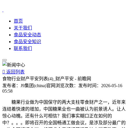
首页
关于我们
食品安全动态
食品安全知识
联系我们

返回列表
食物行业财产平安列表(4)_财产平安 - 前瞻网
发布者：
J9集团(china)官网
浏览次数：
发布时间：
2026-05-16
05:58
糖果行业做为中国保守的两大支柱零食财产之一，近年来
连结着快速的增加，中国糖果业也一曲被认为前景诱人。让人
惊心动魄。还有什么可相信？我们事实糊口正在如何的
中？。。。即将召开的全国畅通工做会议，是涉及部分最广的