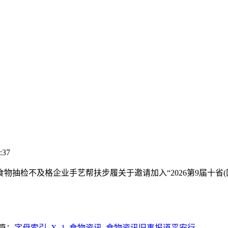
:37
物抽检不及格企业手艺帮扶步履关于邀请加入“2026第9届十省(
篇：
字母索引_X_1_食物资讯_食物资讯旧事报道平安行