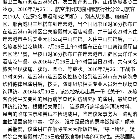
度卫生城市的连云港来讲，发生如许的工作，让诸多旅客心生
冷意。2016年7月25日，航空集团天鹅国际旅行社分公司旅客
共170人（包罗3名导逛和5名司机），别离从涉县、峰峰矿
区、邢台威县三地搭车到连云港，当全国战书18时30分摆布正
在连云港市海州区金泉度假村大酒店就餐，并于当晚21时入住
连云港市金岳实业无限公司中山宾馆。入住中山宾馆后，十几
名旅客外出吃烧烤。7月26日上午7时摆布正在中山宾馆餐厅自
帮区吃早餐，半夜11时30分摆布正在连云港市开辟区喜洋洋大
酒店吃午餐。从2016年7月26日上午7时至当日21时，共有50名
旅客呈现腹痛、腹泻、恶心、等症状。2016年7月26日下战书
17时30分，连云港市连云区疾控核心接到连云港市东方病院急
诊科德律风演讲后，按关，随即组织相关专业人员赶至现场查
询拜访。2016年8月10日，该疾控核心出具一份《关于7。26旅
客食物平安变乱的风行病学查询拜访研究》的演讲，最终查询
拜访结论为，根据相关原则，“连系风行病学查询拜访材料、
患者的临床表示和尝试室检测成果，鉴定该起事务为一路副溶
血性弧菌食物中毒。”那么，谁才是最终的惹事饭馆呢？颠末
一番揣度，该演讲正在解除完大大都饭馆后，“综上所述，疑
惑除金泉度假村7月25日晚餐致食物中毒的可能性。天鹅国际