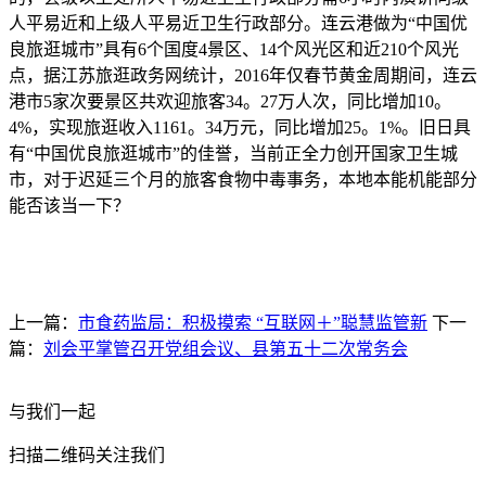
人平易近和上级人平易近卫生行政部分。连云港做为“中国优
良旅逛城市”具有6个国度4景区、14个风光区和近210个风光
点，据江苏旅逛政务网统计，2016年仅春节黄金周期间，连云
港市5家次要景区共欢迎旅客34。27万人次，同比增加10。
4%，实现旅逛收入1161。34万元，同比增加25。1%。旧日具
有“中国优良旅逛城市”的佳誉，当前正全力创开国家卫生城
市，对于迟延三个月的旅客食物中毒事务，本地本能机能部分
能否该当一下？
上一篇：
市食药监局：积极摸索 “互联网＋”聪慧监管新
下一
篇：
刘会平掌管召开党组会议、县第五十二次常务会
与我们一起
扫描二维码关注我们