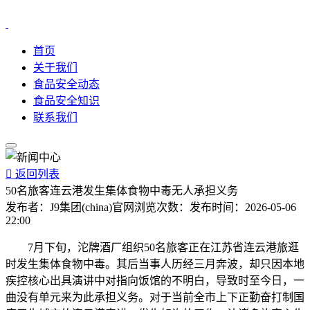
首页
关于我们
食品安全动态
食品安全知识
联系我们

返回列表
50名旅客连云港发生集体食物中毒无人承担义务
发布者：
J9集团(china)官网
浏览次数：
发布时间：
2026-05-06
22:00
7月下旬，沱牌酒厂组织50名旅客正在江苏省连云港旅逛
时发生集体食物中毒。其后当事人历经三月奔波，却只因本地
疾控核心出具演讲中对指向饭馆的不明白，导致时至今日，一
曲没有单元来为此承担义务。对于当前全市上下正勤奋打制国