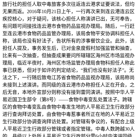
旅行社的担任人取中毒旅客多次往返连云港求证要说法，但均
无果而返。2016年10月21日上午，一行再次来到连云港连云区
疾控核心，对于疑问，该核心担任人称演讲已出，无可奉告，
有问题可间接找连云港市食物药品监视办理局。随后，一行赶
至连云港市食物药品监管办理局，该局食物平安协调科担任人
称，该局也没有好法子，告状所有的涉事餐饮企业。此外，该
担任人提及，事务发生后，已对金泉度假村加强监管和抽查，
比来有一次抽查，但抽查成果要问所辖辖区海州区市场监视办
理局，临近半夜时，海州区市场监管办理局食物科担任人称此
事已获悉，但对于如许的判定结论，“我们也没有好法子”。无
法之下，一行随后致电江苏省食物药品监视办理局，该局称尚
未接到上述演讲。而同级的连云港市办称担任人正在开会，之
后无音，本地外宣部分则称没有接到雷同演讲。按照中华人平
易近国卫生部令（第8号）——食物中毒变乱处置法子。跨辖
区的食物中毒变乱由食物中毒发生地的人平易近卫生行政部分
进行查询拜访处置，由食物中毒惹事者所正在地的人平易近卫
生行政部分协调查询拜访处置。对管辖有争议的，有配合上级
人平易近卫生行政部分管辖或者指定管辖。中毒人数跨越30人
的，县级以上处所人平易近卫生行政部分需6小时内演讲同级