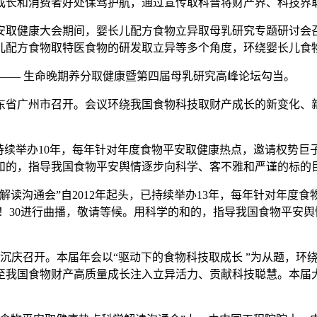
成长和消费者好处保驾护航，通过宣传取科普将财产界、科技界
安取健康大会期间，婴长儿配方食物立异取母乳研究专题研讨会
儿配方食物取特医食物的研发取立异等多个角度，环绕婴长儿食
—— 生命晚期养分取健康暨第四届母乳研究高峰论坛勾当。
东省广州市召开。会议环绕我国食物科技取财产成长的新变化、
持续举办10年，每年针对年度食物平安取健康热点，邀请权势巨
和的，指导我国食物平安舆情逐步向科学、客不雅和严谨的标的
沟通会”自2012年起头，已持续举办13年，每年针对年度食物
0-16！30进行曲播，敬请等候。用科学的和的，指导我国食物
沉庆召开。本届年会以“驱动下的食物科技取成长 ”为从题，环
至我国食物财产高质量成长注入立异活力、贡献科技聪慧。本届大