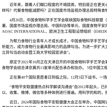
近年来，跟着人们糊口程度的不竭提高，特别是正在更关心养
样吗？代餐食物能减肥吗？正在国度市场监视办理总局特殊食
4月26日，中国食物科学手艺学会联袂国际食物科技联盟（I
署、国度市场监视办理总局、中国科协等单元、国度食物平安风
AOAC INTERNATIONAL、欧洲卫生工程取设想组织（EH
为帮力食物行业青年人才成长成才，中国食物科学手艺学会自
析能力，成为食物行业最具影响力的品牌勾当。为进一步扩大立
立异勾当启动会暨工商大学校园宣讲会”。
原定于2021年10月正在天津召开的中国食物科学手艺学会第
食物学会结合津京冀共13家单元配合承办和协办。 5位中国工
正在第40个国际意愿者日到临之际，12月5日下战书，一
“食物平安取健康热点科学解读沟通会”自2012年起头，已
以、收集、微博、微信等多种体例进行普遍。用科学的和的，
近日，2024年国际食物平安取健康大会正在举办，中国网