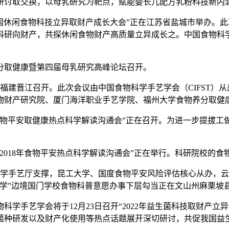
研讨取交换，以母乳研究为靶点，赋能婴长儿配方乳粉科技新内
国休闲食物科技立异取财产成长大会”正在江苏省盐城市举办。
科研向财产，共探休闲食物财产高质量立异成长之。中国食物科
分取健康暨第四届母乳研究高峰论坛召开。
建晋江召开。此次会议由中国食物科学手艺学会（CIFST）从办
物财产研究院、厦门海洋职业手艺学院、福州大学食物养分取健
5年食物平安取健康热点科学解读沟通会”正在召开。为进一步提拔
18年食物平安热点科学解读沟通会”正在举行。科研院校的食物科
科学手艺厅支撑，昆工大学、国度食物平安风险评估核心从办，
科学”边境国门学校食物科普意愿办事下层勾当正在文山州麻栗坡
手艺学会将于12月23日召开“2022年益生菌科技取财产立
菌种研发以及财产化使用等热点话题展开深切研讨，共促我国益