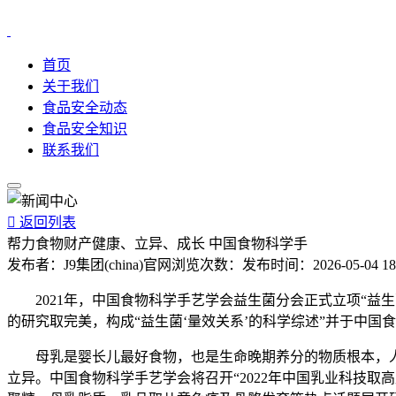
首页
关于我们
食品安全动态
食品安全知识
联系我们

返回列表
帮力食物财产健康、立异、成长 中国食物科学手
发布者：
J9集团(china)官网
浏览次数：
发布时间：
2026-05-04 18
2021年，中国食物科学手艺学会益生菌分会正式立项“益生
的研究取完美，构成“益生菌‘量效关系’的科学综述”并于中
母乳是婴长儿最好食物，也是生命晚期养分的物质根本，人
立异。中国食物科学手艺学会将召开“2022年中国乳业科技