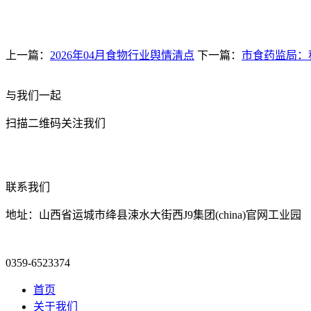
上一篇：
2026年04月食物行业舆情清点
下一篇：
市食药监局：
与我们一起
扫描二维码关注我们
联系我们
地址：山西省运城市绛县涑水大街西J9集团(china)官网工业园
0359-6523374
首页
关于我们