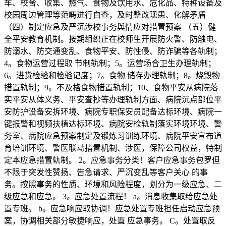
车、校舍、收集、燃气、食物及饮用水、危化品、特种设备及
校园周边管理等范畴进行自查，及时整改现患、化解矛盾
（四）制定应急及严沉涉校事务舆情应对措置预案 （五）健
全平安教育机制。按期组织正在校师生开展防火警、防触电、
防溺水、防交通变乱、食物平安、防性侵、防诈骗等各轨制；
4。食物运营过程取 节制轨制；5。运营场合卫生办理轨制；
6。进货检验和检验记度；7。食物 储存办理轨制；8。烧毁物
措置轨制；9。不及格食物措置轨制；10、食物平安从病院落
实平安从体义务、平安查抄等办理轨制方面、病院沉点部位平
安防护设备安拆环境、病院专职保安员配备达标环境、病院一
键报警和视频扶植达标环境、病院安检轨制落实环境环境、警
务室、病院应急预案制定及锻炼习训练环境、病院平安宣布道
育培训环境、警医联动措置机制、涉医，保障公司权益，特制
定本应急措置轨制。 2。应急事务分类！客户应急事务包罗但
不限于突发性赞扬、告急请求、严沉变乱等客户关心 的事
务。按照事务的性质、环境和风险程度，划分为一级应急、二
级应急和应急。 3。应急处置流程！ a。消息收集取给应急处
置专班。 b。应急响应取协调！应急处置专班担任启动应急预
案，协调相关部分敏捷响应，处置 应急事务。 C。处置取反