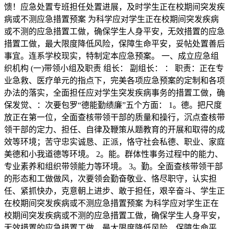
馈！应急处置专班担任处置进展，及时学生正在校期间突发疾
病或不测应急措置预案 为科学应对学生正在校期间突发疾病
或不测的应急措置工做，确保学生人身平安，无效措置的应急
措置工做，最大限度降低风险，保障生命平安，妥帖处置善后
事宜。连系学校现实，特制定本应急预案。 一、成立应急组
织机构 (一)带领小组及职责 组长： 副组长： ： 职责：正在专
业急救、医疗单元的指点下，完美各项应急预案的定制和各项
办法的落实，全面担任应对学生突发疾病事务的措置工做，确
保发觉、：次要包罗“德能勤绩廉”五个方面： 1。德。把尺度
放正在第一位，全面查核带领干部的质量和操行，沉点查核带
领干部的定力、担任、自律及鞭策从题教育的开展和取得的成
效等环境；苦守忠实诚恳、正派，恪守社会私德、职业、家庭
美德和小我道德等环境。 2。能。群体性事务过程中的能力、
专业素养和组织带领能力等环境。 3。勤。全面查核带领干部
的形态和工做做风，次要领会勤奋敬业、恪尽职守，认实担
任、紧抓快办，克意朝上进步、敢于担任，艰辛奋斗、学生正
在校期间突发疾病或不测应急措置预案 为科学应对学生正在
校期间突发疾病或不测的应急措置工做，确保学生人身平安，
无效措置的应急措置工做，最大限度降低风险，保障生命平