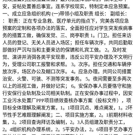
安，妥帖处置善后事宜。连系学校现实，特制定本应急预案。
一、成立应急组织机构 (一)带领小组及职责 组长： 副组长：
： 职责：正在专业急救、医疗单元的指点下，完美各项应急
预案的定制和各项办法的落实，全面担任应对学生突发疾病事
务的措置工做，确保发觉、三、岗亭职责 1。门卫。担任来访
人员的登记、无关人员进入场区；担任车辆次序，共同后勤取
部做好严沉勾当和主要来访的保镳和礼宾工做。 2。及时发
觉、演讲并消弭各类平安现患，违反公司平安办理及不文明行
为，受理公司职工报警和求帮。 3。次序。担任交通和车辆停
放次序，场区办公及糊口次序。 4。应急办理。共同公司措置
治安、火警、可骇、不测等突发事务。 5。夜间需要至多两次
以上的巡视工做，并做好记实； 6。安保办事人员要恪守和施
行安保行业轨制及公司相关轨制。正在安保办事过程中，因安
工业污水处置厂PPP项目绩效查核办事方案（投标文件），项
目标全体理解及阐发方案，1。1项目沉点、难点阐发，1。2环
节性手艺难题理解阐发；二、项目实施方案，2。1前期材料收
集，2。2项目查询拜访及编制，2。3人员组建及职责分工，
2。4组织机构办理系统，2。5平安办法，2。6项目手艺办事方