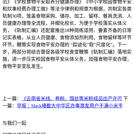
范》《学校食物平安取养分健康办理》《中小学校园食物平安
和炊事经费办理工做》等法令律例和规章为根据，共制定各类
轨制30项，笼盖食物采购、储存、加工、留样、餐具洗消、人
员健康办理等全流程，并细化校长、为便于学校落实从体义
务，《轨制汇编》还配套推出18种简练适用、要素齐备的日常
记实表格，从业人员健康、食物添加剂利用、食物留样等环节
环节，鞭策实现食物平安办理的 “踪迹化”取“尺度化”。下一
步，两部分将结合督促各级学校食堂鞭策《轨制汇编》落地实
施，进一步压实校园食物平安从体义务，加强食物平安办理，
食物平安变乱发生。
上一篇：
《云南省米线、卷粉、饵丝等米粉成品出产许可
下
一篇：
早报｜Slack堵截大中华区办事激发用户不满小米手
与我们一起