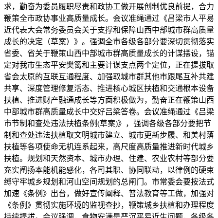
求，勤奋为委员履职尽责和政协工做开展创制优良前提，合力
鞭策全市政协事业高质量成长。会议准绳通过《吕梁市人平易
近代表大会常务委员会关于支撑和保障山西中部城市群高质量
成长的决定（草案）》。强调全市各级各部分要深切贯彻落实
省委、省关于鞭策山西中部城市群高质量成长的计谋摆设，锚
定对我市生态平安樊篱和主要计谋支点两个定位，正在提拔取
省会太原的互联互通程度、加强取城市群其他市跟尾互补共建
共享、深度管理修复活态、推进核心城区扶植和交通根本设备
扶植、推进财产融通成长等方面积极做为，勤奋正在鞭策山西
中部城市群高质量成长中交好吕梁答卷。会议准绳通过《吕梁
市节制和查处违法扶植条例(草案)》，强调各级各部分要把节
制和查处违法扶植取文明城市建立、城市更新步履、和美村落
扶植等各项使命无机连系起来，高尺度高质量推进新时代城乡
扶植。规划和天然资本、城市办理、住建、农业农村等部分要
充实阐扬本能机能感化，各司其职、协同联动，以律例的硬束
缚守牢城乡规划和河山空间规划的总闸门。市常委会要按法式
加速《条例》出台，做好宣传阐释、普法教育等工做，加强对
《条例》贯彻实施环境的监视查抄，鞭策城乡扶植和办理程度
持续提拔。会议强调，食物安满是严沉平易近生问题，各级各