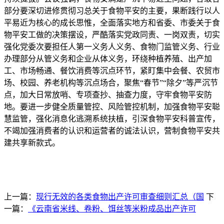
部分要深切进修贯彻习总关于食物平安的主要，果断践行以人
平易近为核心的成长思惟，全面落实地方和省委、市委关于食
物平安工做的决策摆设，严酷落实党政同责、一岗双责，切实
强化党委次要担任人第一义务人义务、食物门监管义务、行业
办理部分从管义务和企业从体义务，环绕种植养殖、出产加
工、市场畅通、餐饮消费等沉点环节，紧盯集中会餐、农贸市
场、校园、养老机构等沉点场合，聚焦“春节”“除夕”等严沉节
点，加大日常放哨、专项查抄、抽查力度，守牢食物平安防
地。要进一步健全质量管控、风险管控机制，加强食物平安聪
慧监管，强化消息化逃溯系统扶植，引深食物平安科普宣传，
不竭加强消费者的认识和运营者的诚法认识，营制食物平安共
建共享新款式。
上一篇：
现行无效的各类食物出产许可审查细则汇总（国
下
一篇：
《云南省米线、卷粉、饵丝等米粉成品出产许可