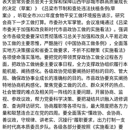
表大会常务委员会关于支撑和保障山西中部城市群高质量成长
的决定（草案）》《吕梁市节制和查处违法扶植条例(草
案)》，听取全市2022年度食物平安工做环境报告请示，研究
会商下一步工做打算。市委孙大军掌管。会议准绳通过《吕梁
市委关于加强和改良新时代市县政协工做的实施看法》。强调
全市各级党委要深切贯彻落练习总关于加强和改良人平易近政
协工做的主要思惟，严酷施行《中国协商工做条例》，全面落
实地方决策摆设和省委工做要求，不折不扣鞭策《实施看法》
各项使命落实落地。要把党的带领贯穿政协工做全过程各方
面，把政协工做纳委主要议事日程，全力支撑政协组织履行本
能机能、阐扬感化。各级政协党组要阐扬好把标的目的、管大
局、确保政协事业成长的准确标的目的。市县政协要充实阐扬
特地协商机构感化，聚焦党委工做的沉点、群众关怀的热点、
社会管理的难点及相关同一阵线的主要问题，开展协商、监
视、参政议政，帮力党委科学决策、要把凝结共识融入进修调
查、查询拜访研究、协商履职等各项勾当，最大限度把各方力
量和聪慧连合正在党的四周。要全面落实“懂政协、会协商、
善议政，守规律、讲老实、沉操行”履职要求，出力打制一支
新时代高本质委员步队。各级各部分要按照《实施看法》要