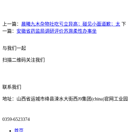
上一篇：
晨曦九木杂物社吃亏立异高；碰见小面道歉；太
下
一篇：
安徽省药监局调研评价苏滁柔性办事坐
与我们一起
扫描二维码关注我们
联系我们
地址：山西省运城市绛县涑水大街西J9集团(china)官网工业园
0359-6523374
首页