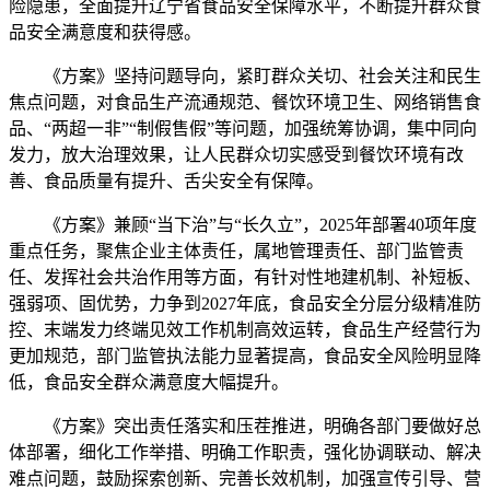
险隐患，全面提升辽宁省食品安全保障水平，不断提升群众食
品安全满意度和获得感。
《方案》坚持问题导向，紧盯群众关切、社会关注和民生
焦点问题，对食品生产流通规范、餐饮环境卫生、网络销售食
品、“两超一非”“制假售假”等问题，加强统筹协调，集中同向
发力，放大治理效果，让人民群众切实感受到餐饮环境有改
善、食品质量有提升、舌尖安全有保障。
《方案》兼顾“当下治”与“长久立”，2025年部署40项年度
重点任务，聚焦企业主体责任，属地管理责任、部门监管责
任、发挥社会共治作用等方面，有针对性地建机制、补短板、
强弱项、固优势，力争到2027年底，食品安全分层分级精准防
控、末端发力终端见效工作机制高效运转，食品生产经营行为
更加规范，部门监管执法能力显著提高，食品安全风险明显降
低，食品安全群众满意度大幅提升。
《方案》突出责任落实和压茬推进，明确各部门要做好总
体部署，细化工作举措、明确工作职责，强化协调联动、解决
难点问题，鼓励探索创新、完善长效机制，加强宣传引导、营