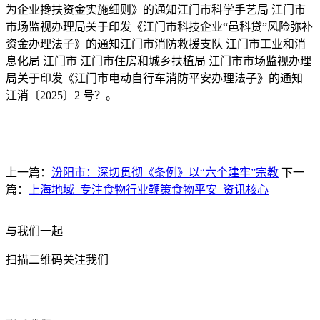
为企业搀扶资金实施细则》的通知江门市科学手艺局 江门市
市场监视办理局关于印发《江门市科技企业“邑科贷”风险弥补
资金办理法子》的通知江门市消防救援支队 江门市工业和消
息化局 江门市 江门市住房和城乡扶植局 江门市市场监视办理
局关于印发《江门市电动自行车消防平安办理法子》的通知
江消〔2025〕2 号？。
上一篇：
汾阳市：深切贯彻《条例》以“六个建牢”宗教
下一
篇：
上海地域_专注食物行业鞭策食物平安_资讯核心
与我们一起
扫描二维码关注我们