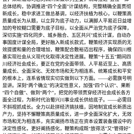
总体结构，协调推进“四个全面”计谋结构，完整精确全面贯彻
新成长，稳中求进工做总基调，以经济扶植为核心，以鞭策高
质量成长为从题，以立异为底子动力，以满脚人平易近日益增
加的夸姣糊口需要为底子目标，以全面从严治党为底子保障，
深切实施“四化同步、城乡融合、五区共兴”成长计谋，自动办
事国度计谋全局，更好融入新成长款式，鞭策经济实现质的无
效提拔和量的合理增加，鞭策配合敷裕迈出程序，确保四川根
基实现社会从义现代化取得决定性进展。鞭策“十五五”期间四
川经济社会成长，要正在党的全面带领、人平易近至上、高质
量成长、全面深化、无效市场和无为相连系、统筹成长和平安
的根本上，连系省情现实切实做到以下方面。——必需旗号明
显讲。深刻“两个确立”的决定性意义，加强“四个认识”、果断
“四个自傲”、做到“两个”，把党的带领贯穿经济社会成长各方
面全过程，为新时代治蜀兴川事业成长供给底子。——必需目
不斜视抓成长。全力以赴拼经济搞扶植，因地制宜成长新质出
产力，坚持不懈鞭策高质量成长，进一步全面深化扩大，无效
市场和无为相连系，充实阐扬市场正在资本设置装备摆设中的
决定性感化，更好阐扬感化，鞭策构成既“放得活”又“管得好”