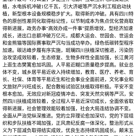
植，水电拆机冲破1亿千瓦，引大济岷等严沉水利工程启动扶
植，新型根本设备规模稳步扩大。取得新的冲破。具有四川特
色的原创性差同化取得标记性，以节制成本为焦点优化营商取
得新进展，政务办事“高效办成一件事”提质增效，型经济加速
成长，进出口总额冲破万亿元，成都大运会、世园会、世运会
和金熊猫等国际赛事取严沉勾当成功举办。绿色低碳转型程序
加速。碳达峰步履有序实施，斑斓四川扶植深切推进，污染防
治攻坚成效较着，生态修复、生物多样性全面加强，长江黄河
上逛生态樊篱愈加巩固。人平易近糊口质量稳步提高。就业总
体不变，城乡居平易近收入持续增加，教育、医疗、养老、育
长、社保、体育等平易近生和社会事业全面前进，文化事业和
文旅财产兴旺成长，配合敷裕试验区扶植取得积极。平安不变
根本愈加。无效应对新冠疫情冲击、突发天然灾祸等严沉，安
然四川扶植成效较着，全过程人平易近深切成长，全面依省取
得新进展，社会管理效能较着加强，社会大局连结协调不变。
全面从严治党纵深推进。党的立异理论愈加深切，党的下层组
织和步队扶植不竭加强，正风肃纪反腐一体深化，整治形式从
义为下层减负取得结实成效，优良生态持续巩固成长。颠末五