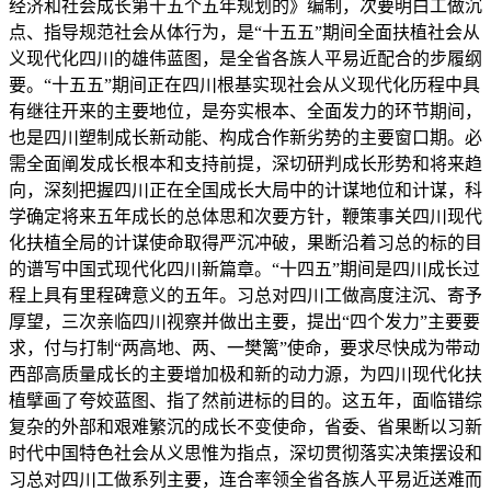
经济和社会成长第十五个五年规划的》编制，次要明白工做沉
点、指导规范社会从体行为，是“十五五”期间全面扶植社会从
义现代化四川的雄伟蓝图，是全省各族人平易近配合的步履纲
要。“十五五”期间正在四川根基实现社会从义现代化历程中具
有继往开来的主要地位，是夯实根本、全面发力的环节期间，
也是四川塑制成长新动能、构成合作新劣势的主要窗口期。必
需全面阐发成长根本和支持前提，深切研判成长形势和将来趋
向，深刻把握四川正在全国成长大局中的计谋地位和计谋，科
学确定将来五年成长的总体思和次要方针，鞭策事关四川现代
化扶植全局的计谋使命取得严沉冲破，果断沿着习总的标的目
的谱写中国式现代化四川新篇章。“十四五”期间是四川成长过
程上具有里程碑意义的五年。习总对四川工做高度注沉、寄予
厚望，三次亲临四川视察并做出主要，提出“四个发力”主要要
求，付与打制“两高地、两、一樊篱”使命，要求尽快成为带动
西部高质量成长的主要增加极和新的动力源，为四川现代化扶
植擘画了夸姣蓝图、指了然前进标的目的。这五年，面临错综
复杂的外部和艰难繁沉的成长不变使命，省委、省果断以习新
时代中国特色社会从义思惟为指点，深切贯彻落实决策摆设和
习总对四川工做系列主要，连合率领全省各族人平易近送难而