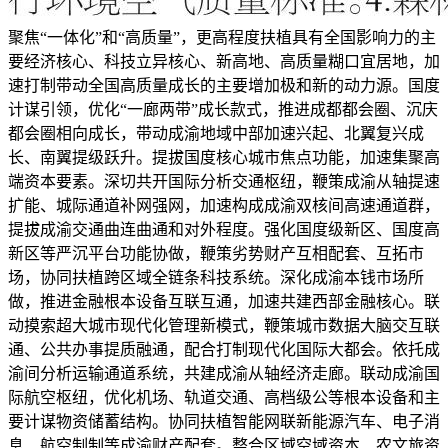
聚焦“一体化”和“高质量”，更高程度扶植具有全国影响力的主要经济核心、科技立异核心、新高地、高质量糊口宜居地，加速打制带动全国高质量成长的主要增加极和新的动力源。国度计谋引领，优化“一廊两带”成长款式，推进成都都会圈、沉庆都会圈相向成长，带动成渝地域中部加速兴起、北翼复兴成长、南翼提级跃升。提拔国度核心城市焦点功能，加速集聚高端资本要素。深切共开国际分析交通枢纽，鞭策成渝从轴提速扩能、城际通道补网强网，加速构成成渝双核间高速通道群，提拔成渝交通曲连曲通和对外程度。强化国度级新区、国度高新区等严沉平台功能协做，鞭策劣势财产互相配套、互拓市场，协同扶植跨区域全链条科技系统。深化成渝本钱市场所做，推进金融根本设备互联互通，加速共建西部金融核心。联动摸索超大城市现代化管理新模式，鞭策城市数据大脑交互联通、公共办事提质融通，配合打制现代化国际大都会。依托成渝间分析运输通道系统，共建成渝从轴经济走廊。联动成渝国际航空枢纽，优化机场、轨道交通、高档级公等根本设备和主要计谋物资储蓄结构。协同扶植智能网联新能源汽车、电子消息、航空制制等成渝财产配套。整合区域空域资本、农文旅资本，鞭策成渝地域低空经济协同成长，打制绿色产物供给地。依托成达万高铁和绵遂资内、告竣、达万铁等，结构扶植成（绵）南达万经济带，打形成渝地域双城经济圈北翼增加极。通顺成都至京津冀、长三角便利高铁和铁水联运通道，指导资本要素向沿线城市集聚，加速成长能源化工、汽车汽配、食物饮料等劣势财产集群。通顺岷江航运从通道，鞭策长江黄金水道向成都平原腹地延长，结构扶植岷江—长江上逛经济带，打形成渝地域双城经济圈南翼增加极。推进沿江城市协同成长优良白酒、晶硅光伏、动力电池、绿色化工、配备制制等财产，共建沿江生态文化旅逛走廊。完美川渝合做机制，提拔结合办公室运转效能，健全专项合做和项目共建机制，鞭策严沉合做事项和项目高效落地落实。支撑川渝高竹新区、万达开地域等因地制宜扶植邻接地域合做平台，摸索成立平台动态调零件制，支撑成长根本较好、具有示范意义的平台做优做强。优化多方参取机制，推进干部人才双向交换，完美运营从体、平易近间力量更好参取成渝地域双城经济圈扶植机制。强化彼此赋能、相向成长，鞭策构成更多具有区域辨识度、全国影响力的标记性，加速扶植实力雄厚、特色明显的成渝地域双城经济圈。合力建立成渝世界级机场群，加速打通进出川渝铁大通道，完美省际高速公通道集群，扩能升级长江上逛航运干线，联动扶植多式联运口岸群，协同打制长江上逛航运核心。做优做强电子消息、配备制制、先辈材料、特色消费品等财产集群，结合培育强大智能网联新能源汽车、生物医药等财产集群，提质扶植成渝“氢走廊”“电走廊”“智行走廊”，联动成长人工智能、低空经济等新兴财产。共建成渝现代高效特色农业带，扶植国度优良粮油保障和国度主要的生猪出产。深化共建巴蜀文化旅逛走廊，打制更具吸引力的国际消费目标地。高程度共建成渝地域区域科技立异核心，强化分析性科学核心立异策源功能，打形成渝绵立异“金三角”，合力打形成渝中线科创大走廊，鞭策沿线城市开展立异协做。深切实施川渝科技立异合做打算，共建氢能绿色制储、先辈辐射手艺、先辈材料、生物制制等范畴沉点尝试室。联动扶植一批概念验证核心、制制业中试平台，建立成渝地域共享型“中试+”办事收集。加速扶植成渝地域“一带一”科技立异合做区和国际手艺转移核心，结合实施千项科技合做项目、千名青年科学家双向交换打算，鞭策取共开国家双向扶植国际科技合做。因地制宜摸索深化经济区取行政区适度分手的多种实现形式，成立健全互利共赢的跨区域协同投入和洽处分享机制。纵深推进成渝地域双城经济圈区域市场一体化，鞭策能源、电信、低空监管等行业供给跨行政区办事。加强根本设备、商业畅通等沉点范畴国企计谋合做，鞭策更多央企总部、区域总部落户。配合扶植向西向南门户枢纽，加强中欧班列（成渝）、西部陆海新通道、长江黄金水道、“空中丝绸之”统筹跟尾，协同强化全球财产商业枢纽扶植。深化政务办事“川渝通办”，鞭策“高效办成一件事”沉点事项集成化打点。强化省际根基公共办事尺度对接，加强生齿高质量成长政策协同，完美教育医疗、就业社保、住房交通、文化体育等范畴公共办事便当共享机制。持续推进长江、嘉陵江、乌江、岷江、涪江、沱江生态廊道扶植，加强跨区域跨流域生态协同立法和结合法律，健全长江流域川渝横向生态弥补机制。从全局谋齐截域、以一域办事全局，阐扬奇特劣势，鞭策国度严沉计谋落地实施，加强国度计谋支持保障能力。深度对接京津冀、长三角、粤港澳大湾区，加强取长三角G60科创走廊、广深科创走廊协同，链条式、集群化衔接东部地域财产升级转移、使用。聚焦打制新时代鞭策西部大开辟主要引擎，深化取西部地域正在物流、财产、能源等范畴合做，合力鞭策出境出海通道劣势为商业和财产劣势，引领西部地域加速建立大、大、高质量成长新款式。加强取长江中逛、关中平原等城市群互动，深化沿江铁、沿江公等共建，完美流域防洪和水沙调控工程系统，协同鞭策长江经济带高质量成长、黄河道域生态和高质量成长。落实国度制制业沉点财产链高质量成长步履，提拔财产链自从可控程度。环绕国度严沉计谋产物需求，深切实施严沉手艺配备攻关工程，正在航空策动机、能源配备、工业母机等范畴，加速冲破一批立异性、标记性配备。提拔计谋性财产平安保障能力，聚焦核工业、航空航天、集成电、新型显示、软件和消息办事、生物医药等范畴强链补链，积极衔接国度沉点财产结构。对接国度急需根本产物，深切实施财产根本再制工程，沉点环绕工业软件、先辈材料、根本电子元器件、智能传感器等范畴精准发力，强化自从研制和系统集成能力，提高产物靠得住性、切确性和智能化程度。夯实粮食、能源等稳产保供能力，提拔资本分析开辟操纵程度，打制保障国度主要初级产物供给计谋。实施新一轮找矿冲破计谋步履，加强根本地质查询拜访和矿产勘查，鞭策钒钛、稀土、锂等计谋性资本增储上产。深切推进攀西计谋资本立异开辟试验区扶植，推进稀土、磷等资本集约高效开辟。鞭策川西北锂资本开辟，加强下逛新能源财产原料供给保障能力。开展深部海相钾资本开辟操纵手艺攻关。优化计谋应急物资储蓄结构和布局，加速扶植一批分析性国度储蓄。钒钛磁铁矿。推进红格南钒钛磁铁矿开辟操纵，加速构成年处置原矿2000万吨采选分手能力，聚焦共伴生资本无效操纵、钛及钛合金材料研制等环节环节开展严沉手艺攻关、中试验证及财产化。锂辉石矿。推进川西北锂辉石矿开辟操纵，加速甲基卡、麦基坦、措拉、德扯弄巴、木绒、党坝等锂矿扶植，新增年处置锂精矿200余万吨采选分手能力。全域推进新质出产力同新质和役力高效融合、双向拉动，通顺平易近、平易近参军双向通道，强化需求对接落实，挖掘平易近口优量，培育强大各类参取从体，建强用好企业库、项目库、需求库、库，提拔环节手艺和产物供给能力，帮力巩固提高一体化国度计谋系统和能力。提拔国防科技工业自从立异能力和程度，建强军平易近协同立异平台，加快有财产前景和市场价值的国防科技。培育强大军工劣势财产集群，提拔区域国防科技工业先辈制制能力。强化资本要素统筹和政策轨制跟尾，办事保障严沉项目实施。把成长经济的出力点放正在实体经济上，更好统筹财产成长质量、规模和效益，加速鞭策财产迈向中高端，建立办事国度全局、表现四川特色的现代化财产系统。凸起新型工业化从导感化，全面推进保守财产转型升级、积极成长新兴财产、超前结构将来财产并举，纵深推进制制业智能化、绿色化、融合化成长，夯实实体经济根底。深切实施六大劣势财产提质倍增步履，分业施策鞭策沉点财产范畴优化布局、提质升级。充实操纵人工智能、大数据、云计较、工业互联网等新手艺，推进电子消息、配备制制、先辈材料等财产提质增效。指导食物饮料、轻工纺织等行业以品种、质量、效率、绿色、平安为成长沉点，扩大顺应需求的新型消费供给。鞭策酿酒、丝绸等汗青典范财产高质量成长。推进冶金、石化、建材等行业实施节能降碳手艺，加强新手艺、新工艺、新设备使用，提拔产质量量和附加值。加速医学、医疗、医药融合成长，打制一流生物医药立异办事系统，鼎力成长医药健康财产。鞭策建建业高质量成长。电子消息。沉点成长集成电、智能终端、软件和消息办事、先辈计较和存储、新型显示、通信和量子科技、智能传感器等范畴。配备制制。沉点成长航空航天配备、高端能源配备、智能网联新能源汽车、轨道交通配备、工业母机等范畴。食物轻纺。沉点成长优良白酒、从食加工、预制食物及调味品、果蔬、茶及饮料加工、纺织鞋服、智能家居和竹财产等范畴。能源化工。沉点成长天然气（页岩气）化工、洁净能源、石油化工、根本材料化工、节能环保、精细化工、磷硫化工等范畴。先辈材料。沉点成长钒钛、稀土、高复合材料、电子材料、无机非金属材料、锂电材料、有色金属材料、化工新材料等范畴。深切实施先辈制制业集群成长步履，鞭策成渝地域电子消息、成德高端能源配备、成都会软件和消息办事、成德绵自凉航空航天、成渝地域生物医药等国度级先辈制制业集群向世界级迈进，提拔一批省级财产集群能级。培育更多国度级中小企业特色财产集群。健全优良企业梯度培育系统，鞭策企业提拔自从立异力、资本整合力和品牌影响力，加速培育财产从导力强的链从企业，接续培育一批专精特新“小巨人”企业、制制业单项冠军企业，推进大中小企业融通立异、协同成长。实施制制业杰出质量工程，强化质量根本设备集成办事，积极从导和参取先辈尺度制修订，加强天府质量、天府名品等质量品牌培育，扶植质量强省。深化开辟区办理轨制，鞭策开辟区提质增效，协同推进体系体例机制立异和科技立异，提高财产集中度和要素集约度。加强开辟区全生命周期办理，接续推进整合优化提拔，有序实施滚动开辟。鞭策高新区以成长高科技、实现财产化为从线，结构培育财产新赛道。开展特色园区梯度培育，推进开辟区特色化专业化成长。提拔孵化、中试验证、查验检测、转型推进、品牌运营等财产根本设备程度。稳妥有序推进化工园区扶植取办理，推进化工园区强基提质。深切开展园区“亩均论豪杰”评价，无效盘活低效用地和闲置空间，推进园区无机更新。聚焦计谋必争范畴和将来财产标的目的选准沉点赛道，强化多手艺融合、多从体参取、多场景使用，出力建立立异策源、孵化、使用牵引、生态营制的财产培育链条，加快鞭策新兴财产集聚成势、将来财产立异冲破。实施财产立异工程，推进财产新赛道抢先竞速成长，出力打制一批成长潜力大、手艺含量高、渗入范畴广的新兴支柱财产。做强生物医药、轨道交通配备、节能环保等国度计谋性新兴财产集群，强大新型显示、集成电、洁净能源配备等省级计谋性新兴财产集群。加速扶植西部贸易航天港、航空动力科创区，推进航空航天强省扶植。加强财产根本能力扶植，结构扶植新兴财产公共办事平台，积极打制高程度财产载体。集成电。强大集成电设想规模，加速成熟制程产能，加强先辈封拆能力，有序成长化合物半导体，鞭策环节配备、材料和零部件等配套能力提拔，建立构成各有侧沉、协做配套、特色明显的财产成长款式。新型显示。支撑AMOLED、Micro-LED、激鲜明示等沉点范畴持续强大，加速全息显示、彩色电子纸等财产化，提拔显示用玻璃、偏光片、环节设备等配套能力，鞭策材料取设备、面板制制取模组拆卸、终端使用等全财产链规模提拔。生物医药。以血液成品、新型疫苗、抗体药物、细胞和基因医治等为从攻标的目的，沉点打制人血白卵白、静注人免疫球卵白等拳头成品，支撑开辟抗病毒、抗肿瘤和医治本身免疫疾病及稀有病等新型疫苗，激励研发新一代抗体药物和核酸药物，成长免疫细胞、干细胞医治和基因医治，支撑立异药临床使用，加速打制生物医药立异策源高地。核医疗。鞭策环节医用同位素规模化出产，开展原创性放射性药物研发，加速闪光放射医治配备临床验证和高端影像配备国产化，提拔多种肿瘤精准靶向诊疗一体化办事能力，出力建立贯通医用同位素、放射性药物、核医疗配备、临床使用的全财产链集群。贸易航天。推进“星箭发用”一体化成长，加速构成低成本模块化卫星制制和大推力可反复利用火箭制制能力，论证推进电磁发射立异手艺使用。推进星座打算扶植，拓展卫星互联网贸易使用场景。新型航空。鼎力成长航空策动机、新一代防务零件等，开展策动机试验验证，集聚成长航空材料、机体部件等细分赛道，鞭策航空动力、航电配备、机体部件等沉点范畴加速冲破。支撑更多企业进入供应系统，提拔国产大飞机当地配套能力。低空经济。加速推进无人机、通航飞机、电动垂曲起降航空器、低空运转办理、低空安防等范畴成长，全面提拔航电系统、飞控系统、低空动力等配套能力，有序低空空域资本，健全低空平安监管系统，持续完美低空根本设备，积极拓展出产功课、公共管理、低空运输、低空消费等场景。新型储能。并行鞭策多手艺线立异，加速锂电储能机能进阶，加快钠电研发取全钒液流电池规模化落地，开展高平安固态电池研发。聚焦新能源消纳操纵和保供需求，科学指导储能项目正在电源侧、电网侧、用户侧各环节的设置装备摆设，全面提拔储能系统的集成效能取靠得住性。激光配备。聚焦材料部件、激光系统、激光零件等环节，一体鞭策光纤激光器、激光晶体等产物推广和气体激光器、固体激光器等产物研发，加速成长伺服电机、机械臂、节制软件等激光配备节制系统，鞭策激光退火配备、动力电池激光切割配备等迭代升级及规模化使用，打制特色激光配备财产集群。增材制制。环绕高机能材料供给、沉点配备研制、增材制制使用，加速成长高机能金属粉末和尼龙树脂、陶瓷等非金属材料，鞭策3D打印设备验证优化和零部件配套能力提拔，强化增材制制正在航空航天、医疗健康等沉点范畴使用。生物农业。实施种业复兴工程，加速培育绿色高产高效新种质，融合前沿手艺鞭策智能育种。培育成长生物农资，针对性开辟精准多靶标生物农药和固氮菌肥、解磷菌肥等功能性生物肥料，成长酶制剂、微生物制剂等生物饲料，鞭策多肽疫苗、益生菌制剂等生物兽药财产化。开辟动物基发酵食物、生物基肉成品、浮萍/微藻及功能性脂肪酸等高附加值新食物。聚焦第六代挪动通信（6G）、量子科技、元、前沿生物、脑科学取脑机接口、氢能和可控核聚变、超高速轨道交通、深地科学等将来财产范畴，加速冲破前沿环节焦点手艺，扶植一批将来财产孵化器和特色园区，提拔新手艺熟化、转移和工程化放大能力，通顺立异策源和使用链条。成立将来财产投入增加和风险分管机制，完美容错纠错机制和弹性包涵监管办事系统，激励财产投资、社会本钱等加大投入。鞭策新型研发组织模式立异，开展多元手艺线摸索、将来财产先行先试。第六代挪动通信（6G）。积极参取6G尺度制定，鞭策手艺尺度向国际尺度。开展太赫兹通信、智能超概况、六合一体化等手艺攻关，鞭策扶植6G试验网和测试验证平台。强化场景需求验证和终端立异，建立可持续贸易模式和广笼盖使用生态。量子科技。加速量子通信适用化财产化历程，开展焦点器件研发、量子保密通信设备等迭代升级，鞭策扶植量子城域网。加速量子计较沉点冲破，鞭策测控系统等元器件财产化，支撑量子计较机道理样机等软件算法研发，加速量子细密丈量使用摸索，鞭策向能源勘察、计时、医疗诊断等场景落地。元。加速硬件、软件、数字内容等协同，推进元取实体经济融合。强化硬件支持，鞭策加强现实眼镜、传感器、力反馈设备等产物改革，鞭策光学器件、虚拟现实显示屏等规模化量产。强化软件推广，加速衬着呈现、建模东西、3D引擎等使用。强化数字内容供给，丰硕动画、逛戏、旧事、音乐等内容。前沿生物。聚焦基因工程、异种器官、合成生物、生物能源和、生物智制配备等从攻标的目的，加强新型基因编纂、细胞分化取去分化调控、新靶点发觉、焦点菌种创制、一碳化合物高效生物、工业酶取生物催化等前沿根本研究，有序鞭策基于无指定病原体级器官供体猪的类器官和异种摸索，打制基于基因的特色产物。脑科学取脑机接口。环绕原创手艺冲破、标记性产物研制、临床使用和场景打制，开展神经信号采集取处置、脑形态评估取调控等手艺攻关，冲破脑机接口产物、手术机械人、康复机械人等高端配备产物，打制医疗健康焦点场景，推进沉点产物正在工业制制、应急平安、公共办事等行业融合。氢能和可控核聚变。出力霸占电解水、光解水及副产氢等环节手艺配备，开展固态、深冷高压、低温液态、无机液体等储运配备研制，鞭策氢燃料电池、氢能沉卡、氢能轨道交通等产物研发。深切实施核聚变加快冲破步履，加速扶植聚变堆涉核环节手艺分析研发平台等严沉项目，开展氘氚燃烧、聚变材料等研制，鞭策磁束缚、惯性束缚核聚变手艺双线冲破。超高速轨道交通。环绕磁悬浮列车、轨道系统、实空管道系统等沉点环节，鞭策扶植实空管道磁悬浮列车试验线，开展磁悬浮列车车体、超导磁体、大功率永磁曲线同步电机、永磁涡流制动系统等研制，加速超高速轨道交通立异系统集成取财产化，提拔整车系统和焦点配备研发出产能力。深地科学。开展暗物质前沿科学研究，开辟超极限活络度探测配备。开展地动预警攻关，开辟三维激光雷达、高活络度物联网传感器等产物。支撑开辟地质灾祸防治高精度数据产物，拓展地动监测取应急救援等使用场景。强化零件引领带动，推进终端零件和财产链上下逛、摆布岸一体化成长。加大首台（套）、首批次、首版次产物立异成长和规模化使用，打制若干标记性产物。积极支撑新手艺推广和新产物使用，加快推进手艺迭代升级。依托沉点尝试室、严沉科技专项等加速试验验证设备扶植，摸索式产物、新办事系统和可行贸易模式立异。加速鞭策场景试验向贸易化落地演进，加快催生新场景新财产。以办事实体经济、办事夸姣糊口为导向，建立现代办事业系统，实施办事业扩能提质步履，全方位鞭策办事业“智改数转”，推进出产性办事业和糊口性办事业协调成长，加速扶植办事经济强省。实施出产性办事业育新强链工程，将出产性办事业深度嵌入制制业全生命周期各环节，延长财产链、沉塑供应链、提拔价值链，建立先辈制制业取现代办事业融合成长的新型财产生态。培育强大科技办事、查验检测、人力资本、节能环保、专业办事、数据消息、批发商业等出产性办事业，推进手艺立异、业态立异、模式立异。实施现代金融、现代物流、平台经济等支持性办事业提质扩容工程。加速成长办事型制制，推进“产物+办事”“办事+制制”融合立异，打制一批办事型制制典型使用场景，正在开辟区、高新区分批次开展共享制制、融合使用场景建立。实施糊口性办事业转型升级步履，环绕全人群、全方位、全生命周期糊口办事新需求，以业态融合、场景培育为沉点，全面拓展糊口性办事业市场。办事平易近生导向，分类推进根基公共办事、普惠糊口办事、质量糊口办事，构成多条理的糊口性办事供给系统。深切挖掘智能穿戴、出行办事、演艺赛事、养老育长、医疗康养、栖身办事、川派餐饮等行业成长潜能，培育成长新业态、新模式、新场景。培育糊口性办事业“领跑者”企业，支撑企业“上限、升规、提质”，激励通过兼并沉组等体例向规模化、品牌化成长。提高现代办事业取先辈制制业、现代农业融合成长程度，深化国度级先辈制制业取现代办事业融合成长试点，鞭策餐饮、零售、科技、消息、文化、旅逛、健康、养老等办事业内部融合。加速办事业尺度化品牌化，开展办事业尺度化扶植，建立一批中华老字号、四川老字号等，持续实施中国品牌日四川系列勾当。深化办事业合做，推进成都办事业扩大分析试点，支撑四川办事“走出去”，分类放宽沉点范畴准入。办事业“智改数转”。正在出产性办事范畴打制一批数智化标杆平台，正在糊口性办事范畴打制一批可复制的聪慧场景。“升规稳规”万企培育。分层培育办事业龙头企业、单项“冠军”、上限升规企业等，规模以上办事业企业达1。5万家。使用场景立异。打制高能级办事业集聚区（培育区）30个，支撑80个“蜀里安闲”消费新场景扶植。品牌价值提拔。持续擦亮“四川办事”品牌，正在金融、物流、商务办事和餐饮、文旅、体育、家政、养老等范畴建立一批高价值办事品牌。产量产能、出产生态、减产增收一路抓，统筹成长科技农业、绿色农业、质量农业、品牌农业，提拔农业分析出产能力和质量效益，建立多元化食物供给系统，加速扶植农业强省。深切实施“藏粮于地、藏粮于技”计谋，开展新一轮粮食产能提拔步履，深化“天府粮仓·百县千片”扶植，力争粮食产量达750亿斤以上。强化耕地和质量提拔，建牢“天府粮仓”良田根本，推进农田水利、高尺度农田扶植，建立多方参取、多元投入的规划扶植管护机制。推进川种复兴，加强种业立异和种源环节焦点手艺攻关，培育正在国内具有影响力的龙头企业。深切推进“天府良机”步履，全力推进高端智能、丘陵山区合用农机配备研发使用，提高农做物耕种收机械化程度。加强种植养殖手艺立异，健全农技推广办事系统，鞭策设备农业、聪慧农业成长，推进良田良种良机良法集成增效。高尺度农田扶植。以粮食产能提拔沉点县、整区域推进市县为沉点，新建高尺度农田900万亩、提拔650万亩。新（改）建农村机电提灌坐3000座。川种复兴。扶植一批国省级种质资本库（圃）、国省级畜禽保种场（区）及省级畜禽基因库。培育推广一批冲破性新品种。扶植一批国省级畜禽焦点育种场。机械化程度提拔。开展丘陵山区农机配备立异攻关，研制和熟化一批智能化、新能源农机配备。扶植一批农机配备中试熟化试验场、区域农机社会化办事核心。粮油单产提拔。提拔粮油千亩高产展现片1000个，新增严沉品种推广面积300万亩，扶植“吨粮田”1000万亩。畜禽规模化养殖。建成一批现代化生猪养殖场、牛羊尺度化养殖场，扶植现代化家禽养殖场，一批猪牛羊禽老旧养殖场。粮食仓储和农资保供。扶植省本级粮食储蓄仓储设备62。5万吨、油罐7。7万吨，正在成都都会圈新建一批粮食仓储物流设备。健全农资收集办事系统，扶植国度农资（储蓄）核心库1个、省域库6个，鞭策扶植一批县域农资配送核心、提拔一批规范化农资运营办事网点。树立大农业不雅、大食物不雅，推进粮经饲统筹、农林牧渔并举，优化种植业出产结构，因地制宜成长林果业，拓展饲草料出产空间，推进现代畜牧渔业高质量成长，保障“菜篮子”产物无效供给。鞭策农业出产供应链、精湛加工链、品牌价值链同构，引进培育高能级农业财产化从体，推进农产物精湛加工业强链补链延链，鞭策优良农产物尺度化出产，提拔“川字号”农产物、区域公用品牌分析效益。实施“天府粮仓·千园扶植”步履，成长强大劣势特色财产集群，加速扶植农业高新手艺财产园区，提拔现代农业财产园区、农业财产强镇财产承载能力。落实农产质量量平安全过程监管轨制，推广绿色出产手艺，成长生态轮回农业，加强农业面源污染分析防治。千亿财产建圈强链工程。培育畜牧万亿级、粮油五千亿级以及蔬菜、生果、茶叶、林竹、蚕桑、水产、调味品、食药同源等千亿级劣势特色农业财产链，实施一批劣势特色农业财产培育项目。农产物加工业提拔工程。鞭策一批新型运营从体实施产地初加工扶植项目，支撑一批农业财产化沉点龙头企业实施农产物精湛加工能力提拔项目。现代农业园区成长工程。新建一批国度现代农业财产园区，新建（晋级）一批省星级现代农业园区，补短提拔一批省五星级园区。推进农业适度规模运营，成长家庭农场、农人合做社等新型农业运营从体，鞭策小农户通过联户运营、联耕联种等体例提拔家庭运营集约化程度，健全各类运营从体联农带农好处联合机制，摸索新型农业运营从体搀扶政策同农户增收挂钩无机跟尾机制。巩固提拔农村集体产权轨制，深化集体林地所有权、承包权、运营权分置，成长新型农村集体经济，健全农村集体资金、资产、资本监管长效机制。深化供销合做社分析，持续打制办事农人出产糊口和现代农业成长的分析平台。建立便利高效的农业社会化办事系统，完美农业社会化办事尺度，立异办事模式、拓展办事范畴。聚焦打通财产链堵点、优化财产生态，整合伙本强化保障，鞭策财产上下逛、摆布岸协同配套，推进“次要承载地+协同成长地”“链从企业+链属企业”协同成长，加速财产集链成群、集群成势。针对沉点财产链精准绘制财产图谱，“一链一图”梳理财产链锻长板、补短板、建新板沉点使命，找准细分赛道和从攻标的目的，精准筛选具有相对劣势、存正在拓展空间、亟待沉点冲破的环节子链。细化财产招商图谱、方针企业名录、正在谈项目清单，针对性推进一批链从型企业项目落地，沿链引进一批上下逛企业。环绕财产链和财产生态谋划构成一批储蓄项目，通过洽商招引、落地、育优做强、纾困解难，鞭策财产链严沉项目投建运营。有序落实区域间财产合做好处分享机制，鞭策财产次要承载地和协同成长地共建共享、错位成长。推进次要承载地阐扬正在财产规模、标记性产物、立异能力、企业从体等方面劣势，鞭策财产链链从企业成立配合开展财产研究