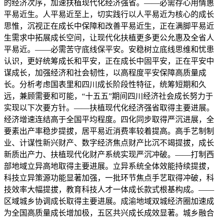
的经济次序，加速扶植现代化经济强省。——必需存心用情惠
平易近生。人平易近至上，切实践行以人平易近为核心的成长
思惟，沉视正在成长中保障和改善平易近生，正在满脚平易近
生需求中拓展成长空间，让现代化扶植更多更公允惠及全省人
平易近。——必需苦守底线保平安。安稳树立底线思维和忧患
认识，更好统筹成长和平安，正在成长中固平安，正在平安中
谋成长，加强经济和社会韧性，以高程度平安保障高质量成
长。分析考虑国表里和四川成长阶段性特征，统筹短期和久
远，兼顾需要和可能，“十五五”期间四川经济社会成长努力于
实现以下次要方针。——扶植现代化经济强省取得主要进展。
经济增速连结高于全国平均程度。四化同步取得严沉进展，全
要素出产率稳步提拔，居平易近消费率较着提高。高手艺制制
业、计谋性新兴财产、数字经济焦点财产比沉不竭提拔，成长
新质出产力、扶植现代化财产系统实现严沉冲破。——打制西
部地域立异高地取得主要进展。立异系统全体效能持续提拔，
科技立异策源功能显著加强，一批环节焦点手艺取得冲破，科
技效率大幅提拔，教育科技人才一体成长款式根基构成。——
区域城乡协调成长取得主要进展。成渝地域双城经济圈加速成
为全国高质量成长增加极，五区共兴成长成效显著。城乡融合