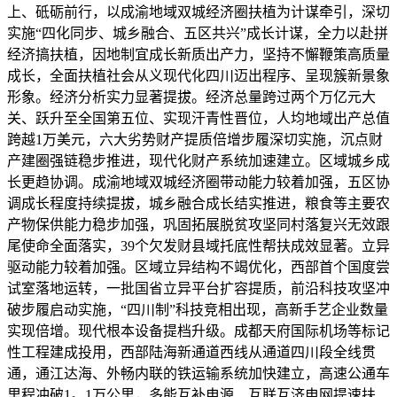
上、砥砺前行，以成渝地域双城经济圈扶植为计谋牵引，深切
实施“四化同步、城乡融合、五区共兴”成长计谋，全力以赴拼
经济搞扶植，因地制宜成长新质出产力，坚持不懈鞭策高质量
成长，全面扶植社会从义现代化四川迈出程序、呈现簇新景象
形象。经济分析实力显著提拔。经济总量跨过两个万亿元大
关、跃升至全国第五位、实现汗青性晋位，人均地域出产总值
跨越1万美元，六大劣势财产提质倍增步履深切实施，沉点财
产建圈强链稳步推进，现代化财产系统加速建立。区域城乡成
长更趋协调。成渝地域双城经济圈带动能力较着加强，五区协
调成长程度持续提拔，城乡融合成长结实推进，粮食等主要农
产物保供能力稳步加强，巩固拓展脱贫攻坚同村落复兴无效跟
尾使命全面落实，39个欠发财县域托底性帮扶成效显著。立异
驱动能力较着加强。区域立异结构不竭优化，西部首个国度尝
试室落地运转，一批国省立异平台扩容提质，前沿科技攻坚冲
破步履启动实施，“四川制”科技竞相出现，高新手艺企业数量
实现倍增。现代根本设备提档升级。成都天府国际机场等标记
性工程建成投用，西部陆海新通道西线从通道四川段全线贯
通，通江达海、外畅内联的铁运输系统加快建立，高速公通车
里程冲破1。1万公里，多能互补电源、互联互济电网提速扶