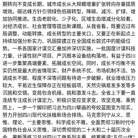
期转向不变成长期，城市成长从大规模增量扩张转向存量提质
增效。碳达峰方针引领绿色低碳转型，降碳、减污、扩绿、增
加协同推进。生齿老龄化、少子化、区域生齿增减分化较着，
对经济成长、社会管理等提出新课题。从我省看，既要迈过布
局调整、动能转换、成长转型的主要关口，又要正在新起点上
持续加强分析实力、巩固提拔正在全国成长款式中的能级位
势。一系各国家计谋交汇叠加并深切实施，一批国度计谋科技
力量、计谋性财产项目、严沉根本设备结构落地，有益于四川
进一步集聚高端要素、拓展成长空间。同时，成长不均衡不充
实仍然是最大的省情现实，财产系统不优、市场机制不活、协
调成长不脚、程度不深等问题有待进一步破解，就业增收压力
较大、平易近生保障存正在短板弱项、天然灾祸易发多发等多
沉挑和交错。变局包含机缘，挑和激发斗志。全省上下要一直
连结专注成长计谋定力，积极识变应变求变，攻坚克难、乘势
而上，一步一个脚印把习总为四川擘画的夸姣蓝图变为现实，
努力开创四川现代化扶植新场合排场。马克思列宁从义、思
惟、理论、“”主要思惟、科学成长不雅，全面贯彻习新时代中
国特色社会从义思惟，深切贯彻党的二十大和二十届历次全
会，果断落练习总对四川工做系列主要，统筹推进“五位一体”