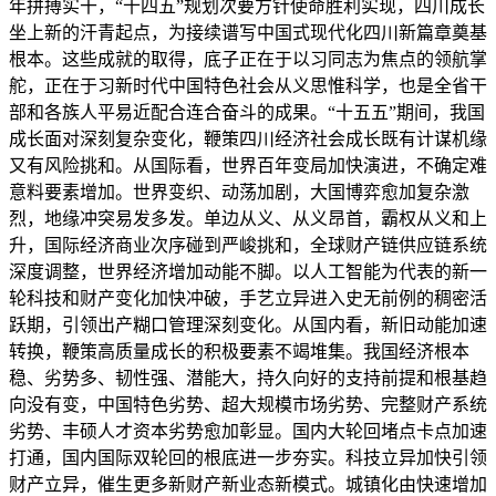
年拼搏实干，“十四五”规划次要方针使命胜利实现，四川成长
坐上新的汗青起点，为接续谱写中国式现代化四川新篇章奠基
根本。这些成就的取得，底子正在于以习同志为焦点的领航掌
舵，正在于习新时代中国特色社会从义思惟科学，也是全省干
部和各族人平易近配合连合奋斗的成果。“十五五”期间，我国
成长面对深刻复杂变化，鞭策四川经济社会成长既有计谋机缘
又有风险挑和。从国际看，世界百年变局加快演进，不确定难
意料要素增加。世界变织、动荡加剧，大国博弈愈加复杂激
烈，地缘冲突易发多发。单边从义、从义昂首，霸权从义和上
升，国际经济商业次序碰到严峻挑和，全球财产链供应链系统
深度调整，世界经济增加动能不脚。以人工智能为代表的新一
轮科技和财产变化加快冲破，手艺立异进入史无前例的稠密活
跃期，引领出产糊口管理深刻变化。从国内看，新旧动能加速
转换，鞭策高质量成长的积极要素不竭堆集。我国经济根本
稳、劣势多、韧性强、潜能大，持久向好的支持前提和根基趋
向没有变，中国特色劣势、超大规模市场劣势、完整财产系统
劣势、丰硕人才资本劣势愈加彰显。国内大轮回堵点卡点加速
打通，国内国际双轮回的根底进一步夯实。科技立异加快引领
财产立异，催生更多新财产新业态新模式。城镇化由快速增加