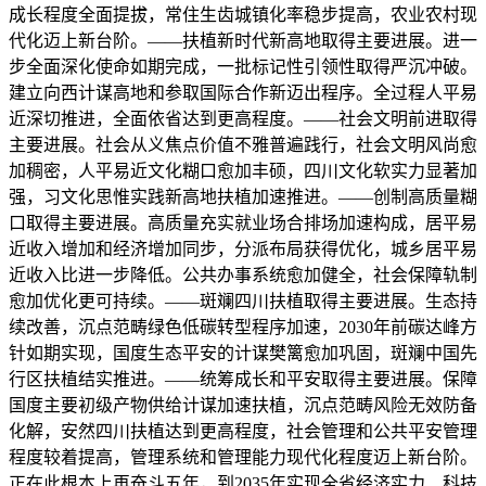
成长程度全面提拔，常住生齿城镇化率稳步提高，农业农村现
代化迈上新台阶。——扶植新时代新高地取得主要进展。进一
步全面深化使命如期完成，一批标记性引领性取得严沉冲破。
建立向西计谋高地和参取国际合作新迈出程序。全过程人平易
近深切推进，全面依省达到更高程度。——社会文明前进取得
主要进展。社会从义焦点价值不雅普遍践行，社会文明风尚愈
加稠密，人平易近文化糊口愈加丰硕，四川文化软实力显著加
强，习文化思惟实践新高地扶植加速推进。——创制高质量糊
口取得主要进展。高质量充实就业场合排场加速构成，居平易
近收入增加和经济增加同步，分派布局获得优化，城乡居平易
近收入比进一步降低。公共办事系统愈加健全，社会保障轨制
愈加优化更可持续。——斑斓四川扶植取得主要进展。生态持
续改善，沉点范畴绿色低碳转型程序加速，2030年前碳达峰方
针如期实现，国度生态平安的计谋樊篱愈加巩固，斑斓中国先
行区扶植结实推进。——统筹成长和平安取得主要进展。保障
国度主要初级产物供给计谋加速扶植，沉点范畴风险无效防备
化解，安然四川扶植达到更高程度，社会管理和公共平安管理
程度较着提高，管理系统和管理能力现代化程度迈上新台阶。
正在此根本上再奋斗五年，到2035年实现全省经济实力、科技