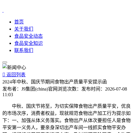
首页
关于我们
食品安全动态
食品安全知识
联系我们

返回列表
2024年中秋、国庆节期间食物出产质量平安提示函
发布者：
J9集团(china)官网
浏览次数：
发布时间：
2026-07-08
11:03
中秋、国庆节将至，为切实保障食物出产质量平安，优良
的市场次序，消费者权益，现就规范食物出产加工行为提示如
下：一、加强从体义务落实。食物出产从体次要担任人是食物
平安第一义务人，要亲身深切出产车间一线抓实食物平安办