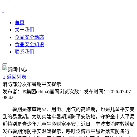
首页
关于我们
食品安全动态
食品安全知识
联系我们

返回列表
消防部分发布暑期平安提示
发布者：
J9集团(china)官网
浏览次数：
发布时间：
2026-07-07
08:42
暑期是家庭用火、用电、用气的高峰期，也是儿童平安变
乱的易发期。为切实建牢暑期消防平安防地，守护全市人平易
近特别是青少年儿童生命财富平安，近日，宁波市消防救援局
发布暑期消防平安温暖提示，呼吁泛博市平易近落实防备行