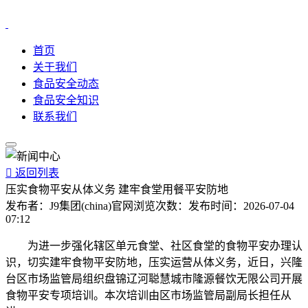
首页
关于我们
食品安全动态
食品安全知识
联系我们

返回列表
压实食物平安从体义务 建牢食堂用餐平安防地
发布者：
J9集团(china)官网
浏览次数：
发布时间：
2026-07-04
07:12
为进一步强化辖区单元食堂、社区食堂的食物平安办理认
识，切实建牢食物平安防地，压实运营从体义务，近日，兴隆
台区市场监管局组织盘锦辽河聪慧城市隆源餐饮无限公司开展
食物平安专项培训。本次培训由区市场监管局副局长担任从