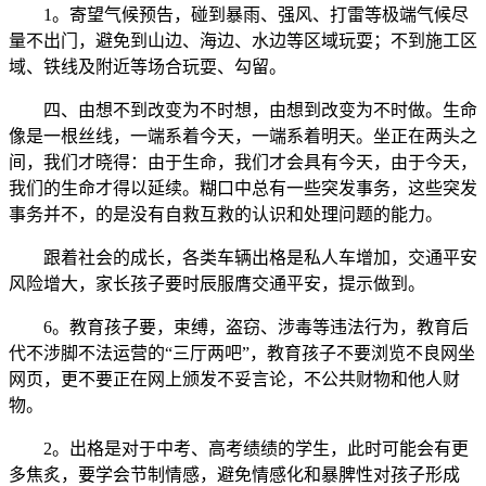
1。寄望气候预告，碰到暴雨、强风、打雷等极端气候尽
量不出门，避免到山边、海边、水边等区域玩耍；不到施工区
域、铁线及附近等场合玩耍、勾留。
四、由想不到改变为不时想，由想到改变为不时做。生命
像是一根丝线，一端系着今天，一端系着明天。坐正在两头之
间，我们才晓得：由于生命，我们才会具有今天，由于今天，
我们的生命才得以延续。糊口中总有一些突发事务，这些突发
事务并不，的是没有自救互救的认识和处理问题的能力。
跟着社会的成长，各类车辆出格是私人车增加，交通平安
风险增大，家长孩子要时辰服膺交通平安，提示做到。
6。教育孩子要，束缚，盗窃、涉毒等违法行为，教育后
代不涉脚不法运营的“三厅两吧”，教育孩子不要浏览不良网坐
网页，更不要正在网上颁发不妥言论，不公共财物和他人财
物。
2。出格是对于中考、高考绩绩的学生，此时可能会有更
多焦炙，要学会节制情感，避免情感化和暴脾性对孩子形成