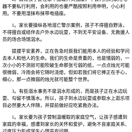
器不要私行利用，会利用的也要严酷按照利用申明，小心利
用。不要用湿抹布抹带电插座。
1。家长要操纵各地溺亡警示案例，孩子不得擅自野泳，
不得擅自或结伴去户外水边玩耍，不到无平安设备、无救援人
员的场合场馆泅水。
提拔平安素养，正在告急时辰我们能用本人的经验和学问
去本人和他人的生命。我们的生命是贵重的，也是懦弱的，一
次小小的不测就可能吹破生命那张亏弱的纸，一点点烛光可能
很微弱，冷雨会将它随时浇熄，但如若我们将它捧正在手心，
细心，那一点微弱的烛光就可能整个世界。
3。有些溺水事务不是泅水形成的，而是孩子正在水边玩
耍、勾留不慎落水。所以，孩子到水边玩耍或参取水上逛乐项
目必然要大人伴随，并提前做好应吃紧救办法。
1。家长要为孩子营制温暖取的家庭空气，让孩子感遭到
家庭的幸福，感遭到家长的关怀和爱护，避免不良家庭关系、
过度压力形成学生心理平安问题。