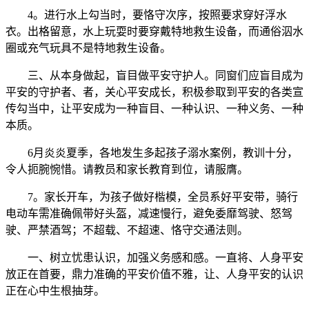
4。进行水上勾当时，要恪守次序，按照要求穿好浮水
衣。出格留意，水上玩耍时要穿戴特地救生设备，而通俗泅水
圈或充气玩具不是特地救生设备。
三、从本身做起，盲目做平安守护人。同窗们应盲目成为
平安的守护者、者，关心平安成长，积极参取到平安的各类宣
传勾当中，让平安成为一种盲目、一种认识、一种义务、一种
本质。
6月炎炎夏季，各地发生多起孩子溺水案例，教训十分，
令人扼腕惋惜。请教员和家长教育到位，请服膺。
7。家长开车，为孩子做好楷模，全员系好平安带，骑行
电动车需准确佩带好头盔，减速慢行，避免委靡驾驶、怒驾
驶、严禁酒驾；不超载、不超速、恪守交通法则。
一、树立忧患认识，加强义务感和感。一直将、人身平安
放正在首要，鼎力准确的平安价值不雅，让、人身平安的认识
正在心中生根抽芽。