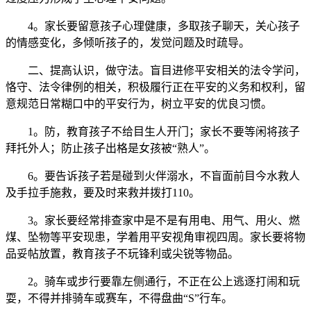
4。家长要留意孩子心理健康，多取孩子聊天，关心孩子
的情感变化，多倾听孩子的，发觉问题及时疏导。
二、提高认识，做守法。盲目进修平安相关的法令学问，
恪守、法令律例的相关，积极履行正在平安的义务和权利，留
意规范日常糊口中的平安行为，树立平安的优良习惯。
1。防，教育孩子不给目生人开门；家长不要等闲将孩子
拜托外人；防止孩子出格是女孩被“熟人”。
6。要告诉孩子若是碰到火伴溺水，不盲面前目今水救人
及手拉手施救，要及时来救并拨打110。
3。家长要经常排查家中是不是有用电、用气、用火、燃
煤、坠物等平安现患，学着用平安视角审视四周。家长要将物
品妥帖放置，教育孩子不玩锋利或尖锐等物品。
2。骑车或步行要靠左侧通行，不正在公上逃逐打闹和玩
耍，不得并排骑车或赛车，不得盘曲“S”行车。