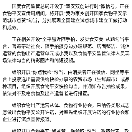
国度食药监管总局开设了“双安双创进行时”微信号，正在
食物平安宣传周期间，将开展“我为家乡创开国家食物平安示
范城市点赞”勾当，分批展现全国建立试点城市建立工做行动
和成效。
正在相关开设“全平易近随手拍，发觉食安美”从题勾当平
台，普遍带动社会，随手拍摄身边办理规范、店面整洁、诚信
运营的食物出产运营单元或小我以及食物平安监管法律人员现
场法律勾当的精彩图片和简短视频。
组织开展“你点我检”勾当，由消费者正在微信、网坐等平
台上投票选出需要供给快检办事的农贸市场（生鲜超市）或品
种项目，组织开展食物平安快检勾当，并通知布告抽检成果，
依法对不及格食物及出产运营者进行措置。
组织食物出产运营从体、食物行业协会，采纳各类形式志
愿做出食物平安公开许诺，对率先组织开展许诺的行业协会和
企业进行沉点宣传报道。
组织开展食物平安“我监管，你参取”勾当，邀请代表、政