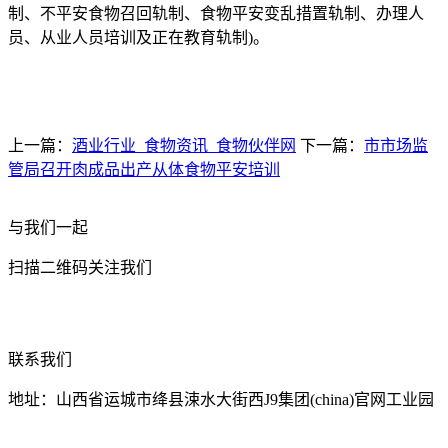
制、不平安食物召回轨制、食物平安变乱措置轨制、办理人
员、从业人员培训及正在教育轨制)。
上一篇：
酒业行业_食物资讯_食物伙伴网
下一篇：
市市场监
管局召开肉成品出产从体食物平安培训
与我们一起
扫描二维码关注我们
联系我们
地址：山西省运城市绛县涑水大街西J9集团(china)官网工业园