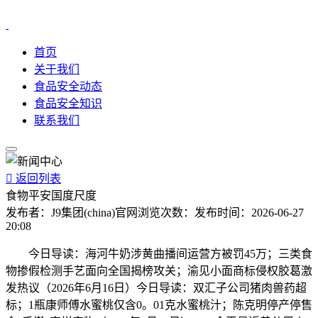
首页
关于我们
食品安全动态
食品安全知识
联系我们

返回列表
食物平安国度尺度
发布者：
J9集团(china)官网
浏览次数：
发布时间：
2026-06-27
20:08
今日导读：海河牛奶涉黄曲播间运营方被罚45万；三类食
物掺假检测手艺面向全国揭榜攻关；渝见小面商标侵权胶葛激
发热议（2026年6月16日）今日导读：双汇子公司猪肉兽药超
标；1瓶康师傅水蜜桃仅含0。01克水蜜桃汁；陈克明停产停售