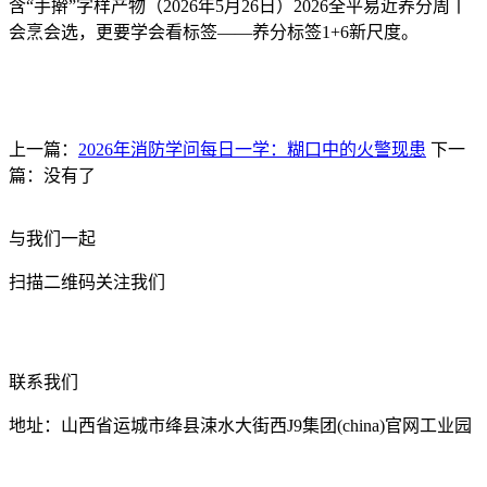
含“手擀”字样产物（2026年5月26日）2026全平易近养分周丨
会烹会选，更要学会看标签——养分标签1+6新尺度。
上一篇：
2026年消防学问每日一学：糊口中的火警现患
下一
篇：没有了
与我们一起
扫描二维码关注我们
联系我们
地址：山西省运城市绛县涑水大街西J9集团(china)官网工业园