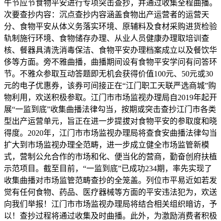
午节应节食物平安进行专项突击查抄，并通过收集全程曲播。
次要查抄内容：沉点查抄内容涵盖食物出产运营者的运营天
分、食物平安从体义务落实环境、原辅料及食材采购进货检验
轨制施行环境、食物储存办理、从业人员健康办理取培训查
核、餐器具清洗消毒保洁、食物平安办理档案成立以及餐饮华
侈等方面。旁不雅曲播，曲播期间设有食物平安学问有问答环
节。不雅众参取互动答题即无机会获得价值100元、50元或30
元的电子优惠券，该券可间接正在“江门职工天联严选商城”购
物利用，欢送积极参取。江门市市场监视办理局自2019年起开
展“一监到底”收集曲播法律勾当，按期或突击查抄江门市各类
型出产运营单元，旨正在进一步提拔对食物平安的参取度和晓
得度。2020年，江门市市场监视办理局将查食安曲播法律勾当
扩大到市场监视办理全范畴，进一步成立健全市场监管新模
式，营制公允合作的市场和化、便当化的营商，勤奋创府扶植
示范项目。截至目前，“一监到底”已成功234期，率先实现了
收集曲播对市场监管范畴查抄的全笼盖。列位市平易近如若发
觉有任何食物、药品、医疗器械等方面的平安违法犯为，欢送
向我们举报！江门市市场监视办理局将结合相关组织暗访，予
以！查抄过程将通过收集及时曲播。此外，为激励消费者积极