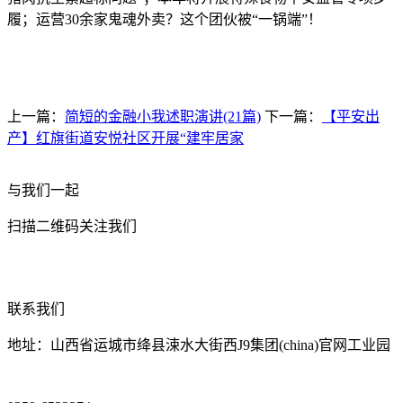
履；运营30余家鬼魂外卖？这个团伙被“一锅端”！
上一篇：
简短的金融小我述职演讲(21篇)
下一篇：
【平安出
产】红旗街道安悦社区开展“建牢居家
与我们一起
扫描二维码关注我们
联系我们
地址：山西省运城市绛县涑水大街西J9集团(china)官网工业园