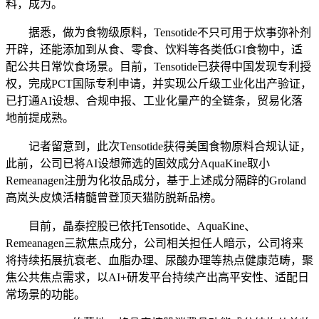
料，成为。
据悉，做为食物级原料，Tensotide不只可用于炊事弥补剂
开辟，还能添加到从食、零食、饮料等各类低GI食物中，适
配公共日常饮食场景。目前，Tensotide已获得中国发现专利授
权，完成PCT国际专利申请，并实现公斤级工业化出产验证，
已打通AI设想、合规申报、工业化量产的全链条，贸易化落
地前提成熟。
记者留意到，此次Tensotide获得美国食物原料合规认证，
此前，公司已将AI设想筛选的固效成分AquaKine取小
Remeanagen注册为化妆品成分，基于上述成分隔辟的Groland
高岚头皮焕活精髓曾登顶天猫防脱新品榜。
目前，晶泰控股已依托Tensotide、AquaKine、
Remeanagen三款焦点成分，公司相关担任人暗示，公司将来
将持续拓展抗衰老、血脂办理、尿酸办理等热点健康范畴，聚
焦公共焦点需求，以AI+研发平台持续产出高平安性、适配日
常场景的功能。