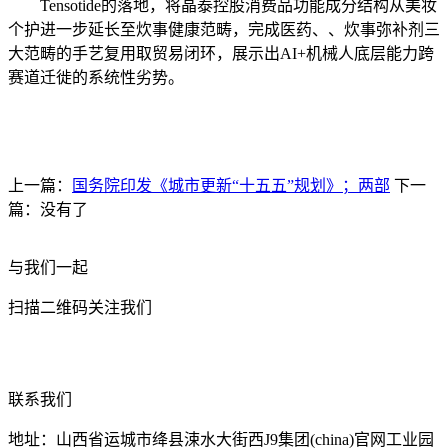
Tensotide的落地，将晶泰控股消费品功能成分结构从美妆
个护进一步延长至炊事健康范畴，完成医药、、炊事弥补剂三
大范畴的手艺复用取贸易闭环，展示出AI+机械人底层能力跨
赛道迁徙的系统性劣势。
上一篇：
国务院印发《城市更新“十五五”规划》；两部
下一
篇：没有了
与我们一起
扫描二维码关注我们
联系我们
地址：山西省运城市绛县涑水大街西J9集团(china)官网工业园