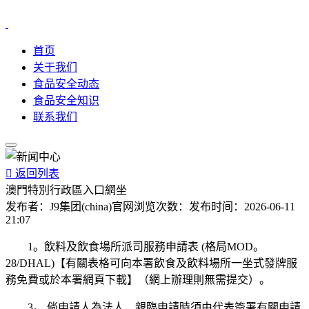
首页
关于我们
食品安全动态
食品安全知识
联系我们

返回列表
澳門特別行政區入口網坐
发布者：
J9集团(china)官网
浏览次数：
发布时间：
2026-06-11
21:07
1。飲料及飲食場所派司服務申請表 (格局MOD。
28/DHAL)【有關表格可向本署飲食及飲料場所一坐式發牌服
務免費或於本署網頁下載】（網上辦理則無需提交）。
3。 倘申請人為法人，親臨申請時須由代表簽署有關申請